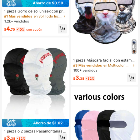
Ahorro de $0.50
1 pieza Gorro de sol unisex con prot
ección solar de color liso, ala anch
#1 Más vendidos
en Sol Todo Incluido Sombrero de visera para homb
a, adecuado para salidas diarias, se
1.2k+ vendidos
nderismo, pesca
4
$
.70
-10%
con cupón
1 pieza Máscara facial con estamp
ado de animal 3D, Gorro de agua de
#3 Más vendidos
en Multicolor Máscaras y sombreros con visera para
portiva divertido para exteriores, Pa
100+ vendidos
samontaña, Apto para uso diario, vi
3
ajes, senderismo, esquí Máscara de
$
.38
-32%
esquí con diseño de gato
Ahorro de $1.62
1 pieza o 2 piezas Pasamontañas u
nisex estampado, máscara facial pa
3
$
.38
-32%
ra ciclismo, calentador de cuello, cu