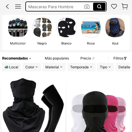
Pasamontañas De Mujer
Mascarillas Para La Cara
Pasamontañas Para Hombre
Multicolor
Negro
Blanco
Rosa
Azul
A
Recomendados
Más populares
Precio
Filtros
Local
Color
Material
Temporada
Tipo
Detalles