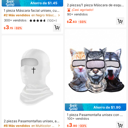
Ahorro de $1.45
2 piezas/1 pieza Máscara de esquí
con patrón de letra y signo de dólar,
¡Casi agotado!
1 pieza Máscara facial unisex, cubi
Pasamontaña con protección UV y
erta de cabeza, protección para mo
90+ vendidos
#2 Más vendidos
en Negro Máscaras y sombreros con visera para homb
a prueba de viento, Adecuado para
tociclismo, ciclismo y todoterreno,
2
300+ vendidos
(100+)
snowboard y motociclismo, Verano,
$
.63
-33%
máscara facial de verano, adecuad
Playa, Vacaciones, Festival, Viaje
3
a para viajes al aire libre, deportes y
$
.15
-32%
ocio
Ahorro de $1.90
1 pieza Pasamontaña unisex con es
tampado de animal 3D, adecuado p
100+ vendidos
2 piezas Pasamontañas unisex, ade
ara actividades al aire libre como vi
3
cuado para montar, motociclismo, u
#8 Más vendidos
en Multicolor Máscaras y sombreros con visera para
$
.90
-33%
ajes, senderismo, escalada, esquí