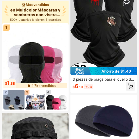
motocicleta, snowboard
Más vendidos
en Multicolor Máscaras y
sombreros con visera
para
500+ usuarios le dieron 5 estrellas
1
Ahorro de $1.40
3 piezas de braga para el cuello de
1
$
.88
verano con protección UV, enfriami
6
1.7k+ vendidos
$
.10
-19%
ento, estampado, máscara facial, b
2
3
4
ufanda, protector solar, transpirable,
bandana