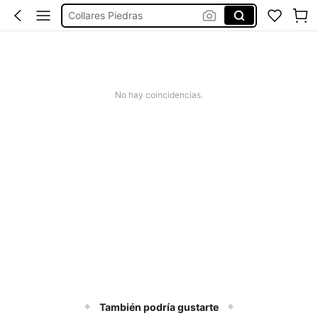
Collares Piedras
Vestidos Elegantes De Mujer
Blusas Bonitas De Mujer
Conjunto De Dos Piezas Mujer
No hay coincidencias.
Collares
También podría gustarte