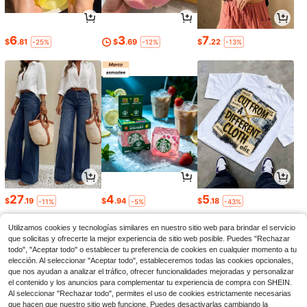
6
3
7
$
.81
$
.69
$
.22
-25%
-12%
-13%
27
4
5
$
.19
$
.94
$
.18
-11%
-5%
-43%
Utilizamos cookies y tecnologías similares en nuestro sitio web para brindar el servicio
que solicitas y ofrecerte la mejor experiencia de sitio web posible. Puedes "Rechazar
todo", "Aceptar todo" o establecer tu preferencia de cookies en cualquier momento a tu
elección. Al seleccionar "Aceptar todo", estableceremos todas las cookies opcionales,
que nos ayudan a analizar el tráfico, ofrecer funcionalidades mejoradas y personalizar
el contenido y los anuncios para complementar tu experiencia de compra con SHEIN.
Al seleccionar "Rechazar todo", permites el uso de cookies estrictamente necesarias
que hacen que nuestro sitio web funcione. Puedes desactivarlas cambiando la