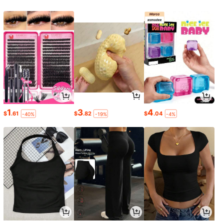
1
3
4
$
.61
$
.82
$
.04
-40%
-19%
-4%