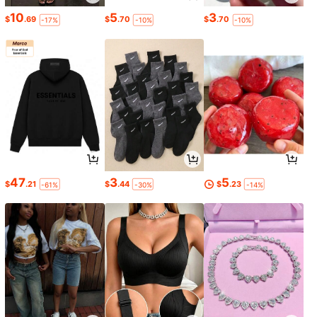
10
5
3
$
.69
$
.70
$
.70
-17%
-10%
-10%
47
3
5
$
.21
$
.44
$
.23
-61%
-30%
-14%