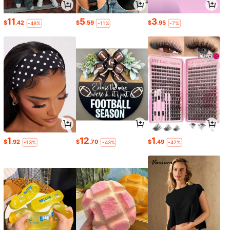
11
5
3
$
.42
$
.59
$
.95
-48%
-11%
-7%
1
12
1
$
.92
$
.70
$
.49
-13%
-43%
-42%