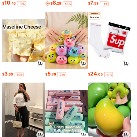
10
8
7
$
.46
$
.28
$
.59
-19%
-58%
-11%
3
5
24
$
.60
$
.76
$
.05
-10%
-21%
-11%