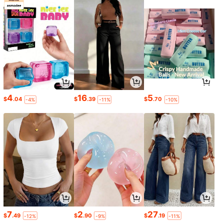
4
16
5
$
.04
$
.39
$
.70
-4%
-11%
-10%
7
2
27
$
.49
$
.90
$
.19
-12%
-9%
-11%