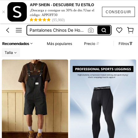
Chinos Pants For Men
APP SHEIN - DESCUBRE TU ESTILO
×
Pantalones Chino
¡Descarga y consigue un 30% de dto.!Usar el
CONSEGUIR
código: APPOFF30
Slim Fit Chino Pants Men
(95,960)
Pantalones Chinos De Hombre Skinny
Pantalones De Gabardina Hombre
Recomendados
Más populares
Precio
Filtros
Chinos Pants For Men
Talla
Pantalones Chino