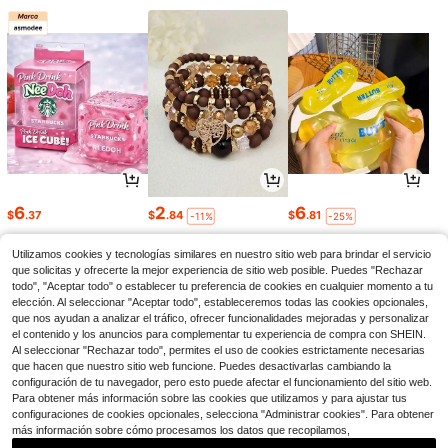
6
2
6
$
.37
$
.84
$
.81
-11%
-25%
Utilizamos cookies y tecnologías similares en nuestro sitio web para brindar el servicio
que solicitas y ofrecerte la mejor experiencia de sitio web posible. Puedes "Rechazar
todo", "Aceptar todo" o establecer tu preferencia de cookies en cualquier momento a tu
elección. Al seleccionar "Aceptar todo", estableceremos todas las cookies opcionales,
que nos ayudan a analizar el tráfico, ofrecer funcionalidades mejoradas y personalizar
el contenido y los anuncios para complementar tu experiencia de compra con SHEIN.
Al seleccionar "Rechazar todo", permites el uso de cookies estrictamente necesarias
que hacen que nuestro sitio web funcione. Puedes desactivarlas cambiando la
configuración de tu navegador, pero esto puede afectar el funcionamiento del sitio web.
Para obtener más información sobre las cookies que utilizamos y para ajustar tus
configuraciones de cookies opcionales, selecciona "Administrar cookies". Para obtener
más información sobre cómo procesamos los datos que recopilamos,
1
3
47
$
.68
$
.60
$
.21