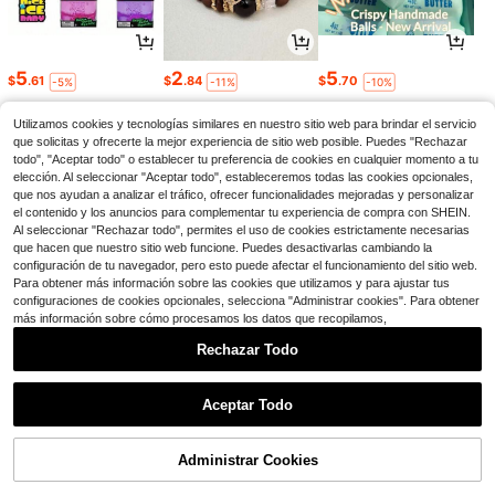
5
2
5
$
.61
$
.84
$
.70
-5%
-11%
-10%
Utilizamos cookies y tecnologías similares en nuestro sitio web para brindar el servicio
que solicitas y ofrecerte la mejor experiencia de sitio web posible. Puedes "Rechazar
todo", "Aceptar todo" o establecer tu preferencia de cookies en cualquier momento a tu
elección. Al seleccionar "Aceptar todo", estableceremos todas las cookies opcionales,
que nos ayudan a analizar el tráfico, ofrecer funcionalidades mejoradas y personalizar
el contenido y los anuncios para complementar tu experiencia de compra con SHEIN.
Al seleccionar "Rechazar todo", permites el uso de cookies estrictamente necesarias
que hacen que nuestro sitio web funcione. Puedes desactivarlas cambiando la
configuración de tu navegador, pero esto puede afectar el funcionamiento del sitio web.
Para obtener más información sobre las cookies que utilizamos y para ajustar tus
configuraciones de cookies opcionales, selecciona "Administrar cookies". Para obtener
más información sobre cómo procesamos los datos que recopilamos,
10
2
10
$
.38
$
.90
$
.69
-22%
-9%
-17%
Rechazar Todo
1
0
Aceptar Todo
Administrar Cookies
Volver al principio