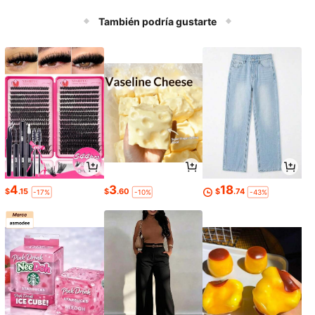
También podría gustarte
4
3
18
$
.15
$
.60
$
.74
-17%
-10%
-43%