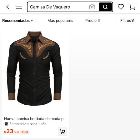
Camisa De Vaquero
Ropa Vaquero Hombre
Recomendados
Más populares
Precio
Filtros
Cowboy Outfit For Men
Camisa Cowboy Hombre
Camisa Vaquera Hombre
Nueva camisa bordada de moda pa
ra hombres, estilo occidental ameri
Establecido hace 1 año
cano con patrón de bordado floral,
23
camisa de ajuste holgado de manga
$
.99
-10%
larga