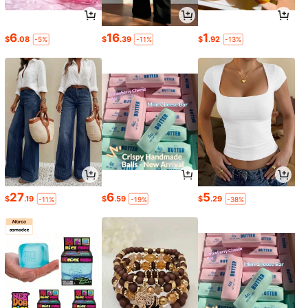
6
16
1
$
.08
$
.39
$
.92
-5%
-11%
-13%
27
6
5
$
.19
$
.59
$
.29
-11%
-19%
-38%