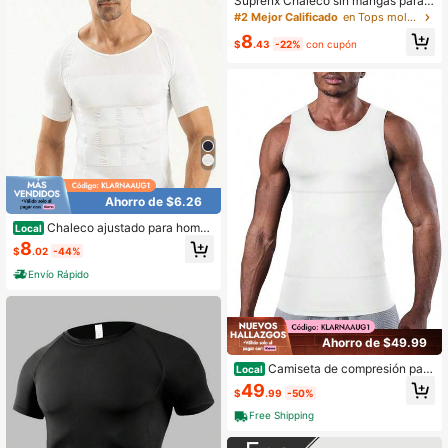
Suprenx Chaleco sin mangas para h
ombres, ropa deportiva de fitness, c
#2 Mejor Calificado
en Tops moldeadores para hombre
amiseta deportiva para correr
8
$
.43
-22%
con cupón
Ahorro de $6.26
Chaleco ajustado para hombr
Local
e, moldeador de pecho, de compres
8
$
.02
-44%
ión, ajustado y que disimula los abd
ominales, top moldeador.
Envío Rápido
Ahorro de $49.99
Camiseta de compresión para
Local
hombres, camiseta interior moldead
49
$
.99
-50%
ora, chaleco moldeador corporal, ca
miseta de tirantes de compresión, f
Free Shipping
aja moldeadora con control de abdo
men