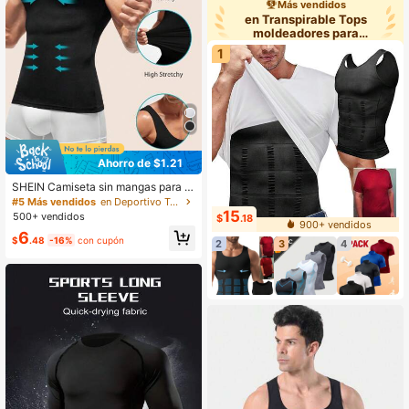
Más vendidos
en Transpirable Tops
moldeadores para
hombre
1
Ahorro de $1.21
SHEIN Camiseta sin mangas para h
ombre de unicolor para moldear el B
#5 Más vendidos
en Deportivo Tops moldeadores para hombre
ody
15
500+ vendidos
$
.18
900+ vendidos
6
$
.48
-16%
con cupón
2
3
4