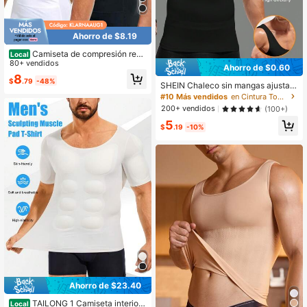
Ahorro de $8.19
Camiseta de compresión redu
Local
ctora para hombres, camiseta mold
80+ vendidos
Ahorro de $0.60
eadora para control del abdomen, p
8
$
.79
-48%
renda interior reductora tipo chalec
SHEIN Chaleco sin mangas ajustad
o sauna para hombres
o y de un solo color para hombre, ro
#10 Más vendidos
en Cintura Tops moldeadores para hombre
pa diaria
200+ vendidos
(100+)
5
$
.19
-10%
Ahorro de $23.40
TAILONG 1 Camiseta interior
Local