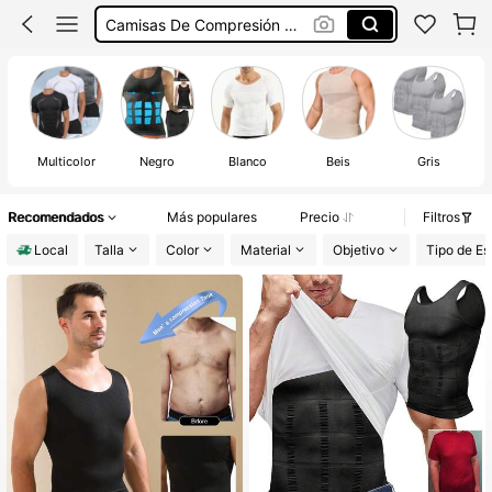
Franela De Compresión Hombre
Compression Shirt Men
Faja Para Hombre
Multicolor
Negro
Blanco
Beis
Gris
Recomendados
Más populares
Precio
Filtros
Local
Talla
Color
Material
Objetivo
Tipo de E