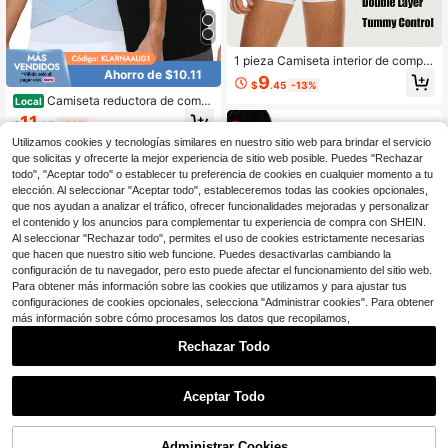
1 pieza Camiseta interior de compre
Ahorro de $10.11
sión para hombre, top tipo tank top
9
$
.45
-13%
adelgazante
Camiseta reductora de compr
Local
esión, top sin costuras para entrena
11
$
.97
-46%
miento de cintura, control de barrig
a, ropa interior moldeadora para ho
Utilizamos cookies y tecnologías similares en nuestro sitio web para brindar el servicio
mbres, ajuste ceñido, calcetines de
que solicitas y ofrecerte la mejor experiencia de sitio web posible. Puedes "Rechazar
vestir para hombres
todo", "Aceptar todo" o establecer tu preferencia de cookies en cualquier momento a tu
elección. Al seleccionar "Aceptar todo", estableceremos todas las cookies opcionales,
que nos ayudan a analizar el tráfico, ofrecer funcionalidades mejoradas y personalizar
el contenido y los anuncios para complementar tu experiencia de compra con SHEIN.
Al seleccionar "Rechazar todo", permites el uso de cookies estrictamente necesarias
que hacen que nuestro sitio web funcione. Puedes desactivarlas cambiando la
configuración de tu navegador, pero esto puede afectar el funcionamiento del sitio web.
Para obtener más información sobre las cookies que utilizamos y para ajustar tus
configuraciones de cookies opcionales, selecciona "Administrar cookies". Para obtener
más información sobre cómo procesamos los datos que recopilamos,
Rechazar Todo
1
0
Aceptar Todo
Three-piece men's sports ves
Local
t, sports sleeveless top, moisture-wi
16
$
.28
-41%
cking, breathable and quick-drying,
Administrar Cookies