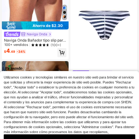
Ahorro de $2.30
Naviga Onda
Naviga Onda Bañador tipo slip para
hombre con cintura elástica de colo
100+ vendidos
(100+)
r en contraste, estilo hawaiano, par
4
$
.49
-34%
a vacaciones
ZELFYO
Utilizamos cookies y tecnologías similares en nuestro sitio web para brindar el servicio
ZELFYO Bañador tipo tanga a rayas
que solicitas y ofrecerte la mejor experiencia de sitio web posible. Puedes "Rechazar
para hombre, de moda para verano
#3 Bestseller
en 1~4 USD Bañadores cortos tipo slip para hombre
todo", "Aceptar todo" o establecer tu preferencia de cookies en cualquier momento a tu
y vacaciones
200+ vendidos
elección. Al seleccionar "Aceptar todo", estableceremos todas las cookies opcionales,
3
$
.52
-33%
que nos ayudan a analizar el tráfico, ofrecer funcionalidades mejoradas y personalizar
el contenido y los anuncios para complementar tu experiencia de compra con SHEIN.
Al seleccionar "Rechazar todo", permites el uso de cookies estrictamente necesarias
que hacen que nuestro sitio web funcione. Puedes desactivarlas cambiando la
configuración de tu navegador, pero esto puede afectar el funcionamiento del sitio web.
Para obtener más información sobre las cookies que utilizamos y para ajustar tus
configuraciones de cookies opcionales, selecciona "Administrar cookies". Para obtener
más información sobre cómo procesamos los datos que recopilamos,