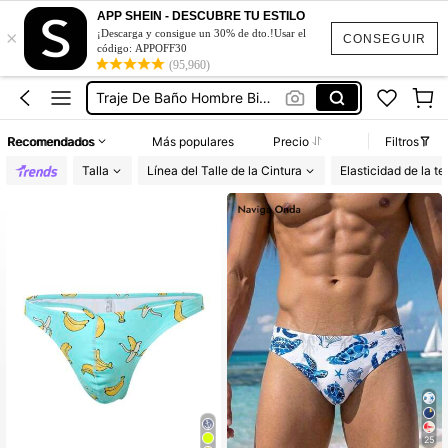
Traje De Baño Hombre
APP SHEIN - DESCUBRE TU ESTILO
×
¡Descarga y consigue un 30% de dto.!Usar el
Bikini Hombre
CONSEGUIR
código: APPOFF30
(95,960)
Traje De Baño Hombre Bikini
Bañador Para Hombre
Tangas Para Hombre
Recomendados
Más populares
Precio
Filtros
Traje De Baño Hombre
Talla
Línea del Talle de la Cintura
Elasticidad de la te
25