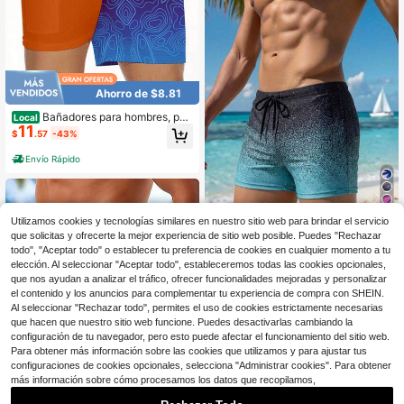
Ahorro de $8.81
Bañadores para hombres, pan
Local
11
talones cortos de baño de secado r
$
.57
-43%
ápido de 5 pulgadas de longura inte
rior cosidos, shorts de playa con for
Envío Rápido
ro de compresión
31
Utilizamos cookies y tecnologías similares en nuestro sitio web para brindar el servicio
que solicitas y ofrecerte la mejor experiencia de sitio web posible. Puedes "Rechazar
Naviga Onda
todo", "Aceptar todo" o establecer tu preferencia de cookies en cualquier momento a tu
Naviga Onda Bañador de hombre c
elección. Al seleccionar "Aceptar todo", estableceremos todas las cookies opcionales,
on cintura de cordón y degradado d
70+ vendidos
e color, bañador de hombre para pla
que nos ayudan a analizar el tráfico, ofrecer funcionalidades mejoradas y personalizar
5
$
.77
-34%
ya, shorts de baño de hombre, traje
el contenido y los anuncios para complementar tu experiencia de compra con SHEIN.
de baño de hombre, shorts de natac
Al seleccionar "Rechazar todo", permites el uso de cookies estrictamente necesarias
ión para hombre, ropa de baño de h
que hacen que nuestro sitio web funcione. Puedes desactivarlas cambiando la
ombre
configuración de tu navegador, pero esto puede afectar el funcionamiento del sitio web.
Para obtener más información sobre las cookies que utilizamos y para ajustar tus
configuraciones de cookies opcionales, selecciona "Administrar cookies". Para obtener
más información sobre cómo procesamos los datos que recopilamos,