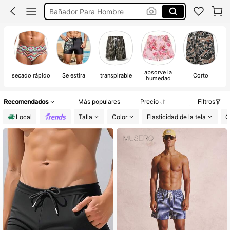
Musero
Trajes De Baño En Pareja
Traje De Baño Hombre
absorve la
secado rápido
Se estira
transpirable
Corto
humedad
Recomendados
Más populares
Precio
Filtros
Local
Talla
Color
Elasticidad de la tela
C