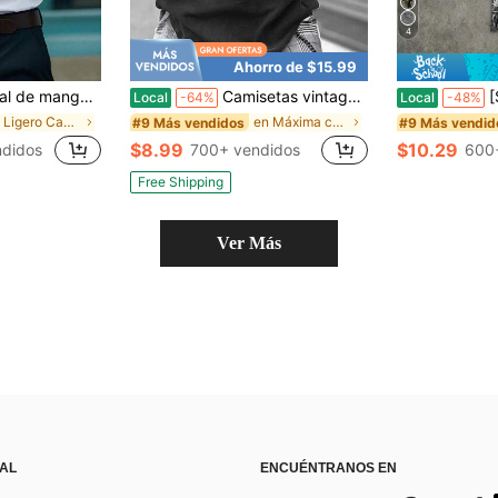
4
Ahorro de $15.99
r con diseño de botones para hombre
Camisetas vintage de calle unisex con estampados en ambos lados. Estas camisetas tienen diseños únicos, están hechas de tela pura de 230g de peso pesado, son pre-lavadas y tienen un corte de hombros caídos
[Sólo camise
Local
-64%
Local
-48%
en Ligero Camisas de hombre
en Máxima comodidad Camisetas de hombre
#9 Más vendidos
#9 Más vendid
$8.99
$10.29
ndidos
700+ vendidos
600
Free Shipping
Ver Más
 AL
ENCUÉNTRANOS EN