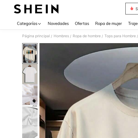
S
Use up 
Categorías
Novedades
Ofertas
Ropa de mujer
Traje
Página principal
Hombres
Ropa de hombre
Tops para Hombre
/
/
/
/