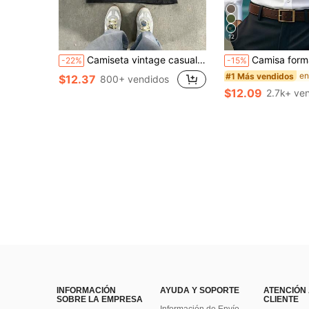
12
Camiseta vintage casual con estampado de copos de nieve desgastado para hombre, primavera/verano
Camisa formal de manga larga de unicolo
-22%
-15%
#1 Más vendidos
$12.37
800+ vendidos
$12.09
2.7k+ ve
INFORMACIÓN
AYUDA Y SOPORTE
ATENCIÓN
SOBRE LA EMPRESA
CLIENTE