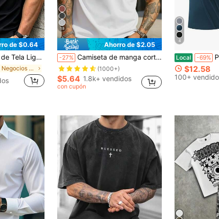
18
4
rro de $0.64
Ahorro de $2.05
da para Uso Diario, Desplazamiento, Oficina, Deportes Ligeros y Ropa de Playa, Casual Elegante
Camiseta de manga corta de verano casual para hombres, de unicolor, transpirable y cómoda, de moda
Polo trans
-27%
Local
-69%
$12.58
en Negocios - Desplazamientos de negocios Polos pa
(1000+)
100+ vendido
$5.64
1.8k+ vendidos
dos
con cupón