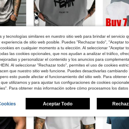
4
rro de $3.54
Ahorro de $5.21
 y tecnologías similares en nuestro sitio web para brindar el servicio qu
en Gris claro Camisetas de hombre
#1 Más vendid
r experiencia de sitio web posible. Puedes "Rechazar todo", "Aceptar t
do, camiseta gráfica de mapa de bosque estilo callejero al aire libre, adecuada para uso diario
Men's Cotton Oversized Graphic Tee with bold"Faith Over Fear"print, classic crew neck & loose Y2K hip-hop streetwear fit.Versatile casual daily top
Paquete de
Local
-48%
Local
-43%
(
 cookies en cualquier momento a tu elección. Al seleccionar "Aceptar to
en Gris claro Camisetas de hombre
en Gris claro Camisetas de hombre
en Gimnasio y fitness Camisetas de hombre
#5 Más vendidos
#1 Más vendid
#1 Más vendid
das las cookies opcionales, que nos ayudan a analizar el tráfico, ofre
(
(
$5.57
$22.67
idos
1.6k+ vendidos
1.4k
en Gris claro Camisetas de hombre
#1 Más vendid
ejoradas y personalizar el contenido y los anuncios para complementa
(
4-5 días hábiles
4-5 días há
EIN. Al seleccionar "Rechazar todo", permites el uso de cookies estri
acen que nuestro sitio web funcione. Puedes desactivarlas cambiando 
pero esto puede afectar el funcionamiento del sitio web. Para obtener
 que utilizamos y para ajustar tus configuraciones de cookies opcional
kies". Para obtener más información sobre cómo procesamos los datos
Cookies
Aceptar Todo
Rechaz