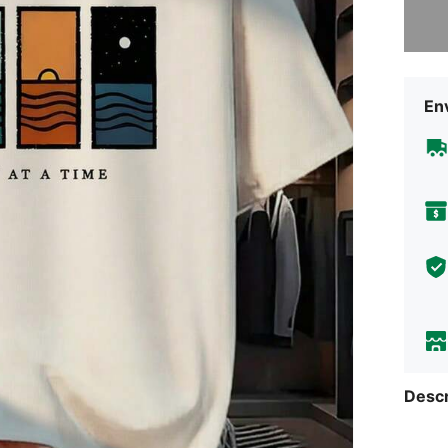
Lo sent
Env
Descr