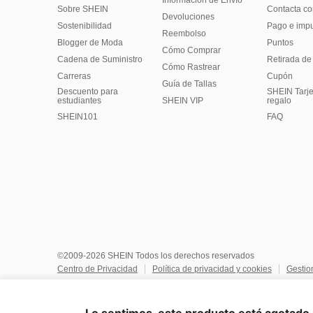
Información de Envío
Sobre SHEIN
Contacta co
Devoluciones
Sostenibilidad
Pago e imp
Reembolso
Blogger de Moda
Puntos
Cómo Comprar
Cadena de Suministro
Retirada de
Cómo Rastrear
Carreras
Cupón
Guía de Tallas
Descuento para
SHEIN Tarje
estudiantes
SHEIN VIP
regalo
SHEIN101
FAQ
©2009-2026 SHEIN Todos los derechos reservados
Centro de Privacidad
Política de privacidad y cookies
Gestio
No vendan ni compartan mi información personal
Términos y co
Reglas de IP de Marketplace
Aviso de copyright
Impresión