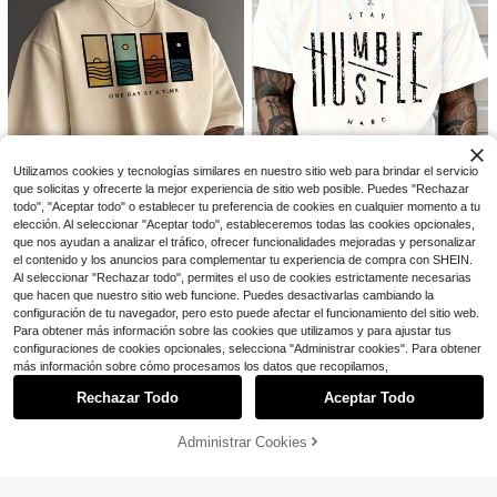
Camiseta de Jesús "Dios tien
Local
Ahorro de $3.97
e un plan" Estampado doble Camise
300+ vendidos
ta lavada Regalos festivos Y2K Ca
2
$
.99
-94%
PAVTROS
misetas gráficas para hombres, Ca
misetas vintage estilo callejero lava
PAVTROS Camiseta de manga larga
Free Shipping
das, Camisetas de algodón 230G, 1
con cuello redondo y estampado ca
400+ vendidos
(100+)
00% algodón puro, Camisetas gráfi
sual para hombre
15
cas unisex Halloween Vuelta al col
$
.02
-21%
con cupón
egio Nuevas camisetas casuales pa
ra hombres y mujeres - Estilo callej
ero desgastado y lavado VHNE
Utilizamos cookies y tecnologías similares en nuestro sitio web para brindar el servicio
que solicitas y ofrecerte la mejor experiencia de sitio web posible. Puedes "Rechazar
todo", "Aceptar todo" o establecer tu preferencia de cookies en cualquier momento a tu
elección. Al seleccionar "Aceptar todo", estableceremos todas las cookies opcionales,
15
que nos ayudan a analizar el tráfico, ofrecer funcionalidades mejoradas y personalizar
el contenido y los anuncios para complementar tu experiencia de compra con SHEIN.
Ahorro de $1.00
Al seleccionar "Rechazar todo", permites el uso de cookies estrictamente necesarias
Men'S White Cotton T-Shirt -
Local
Graphic Short Sleeve, Round Neck,
que hacen que nuestro sitio web funcione. Puedes desactivarlas cambiando la
Establecido hace 1 año
Camiseta de manga corta con esta
Casual Style, Comfortable Fit - sum
mpado minimalista para hombres |
configuración de tu navegador, pero esto puede afectar el funcionamiento del sitio web.
700+ vendidos
#4 Más vendidos
en Dibujos animados Camisetas de hombre
mer clothes - summer tops
Liderando la moda, ropa de calle
Para obtener más información sobre las cookies que utilizamos y para ajustar tus
4
5.1k+ vendidos
$
.99
-88%
configuraciones de cookies opcionales, selecciona "Administrar cookies". Para obtener
7
$
.59
-12%
con cupón
Mostrar artículos similares con stock
Ver todo
más información sobre cómo procesamos los datos que recopilamos,
Free Shipping
4
Rechazar Todo
Aceptar Todo
Lo sentimos, este producto está agotado.
Ahorro de $5.21
Men's Cotton Oversized Grap
Local
Administrar Cookies
AGOTADO
hic Tee with bold"Faith Over Fear"p
#5 Más vendidos
en Gimnasio y fitness Camisetas de hombre
rint, classic crew neck & loose Y2K
1.6k+ vendidos
hip-hop streetwear fit.Versatile cas
Almacén local de EE. UU., Ca
Local
5
$
.57
-48%
ual daily top