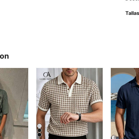
Talla
ron
7