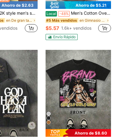
Ahorro de $2.63
Ahorro de $5.21
n's summer T-shirt - retro portrait - printed pattern T-shirt, made of 100% pure cotton fabric, suitable for men's daily wear
Men's Cotton Oversized Graphic Tee with bold"Faith Over Fear"print, classic crew neck & loose Y2K hip-hop streetwear fit.Versatile casual daily top
Local
-48%
en De gran tamaño Tops para hombre
en Gimnasio y fitness Camisetas de hombre
os
#5 Más vendidos
$5.57
vendidos
1.6k+ vendidos
Envío Rápido
Ahorro de $8.60