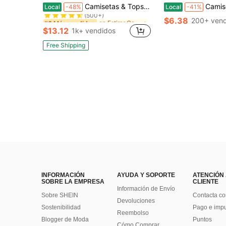
en Estirar Camisetas sin mangas para hombre
#6 Más vendidos
Camisetas & Tops de Tirantes de Mujer
Camiseta STIHL Into The Woods, camiseta gráfica de moto
Local
-48%
Local
-41%
(500+)
en Estirar Camisetas sin mangas para hombre
en Estirar Camisetas sin mangas para hombre
#6 Más vendidos
#6 Más vendidos
$6.38
200+ vend
(500+)
(500+)
$13.12
1k+ vendidos
en Estirar Camisetas sin mangas para hombre
#6 Más vendidos
(500+)
Free Shipping
INFORMACIÓN
AYUDA Y SOPORTE
ATENCIÓN
SOBRE LA EMPRESA
CLIENTE
Información de Envío
Sobre SHEIN
Contacta co
Devoluciones
Sostenibilidad
Pago e imp
Reembolso
Blogger de Moda
Puntos
Cómo Comprar