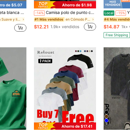
rro de $5.07
Ahorro de $1.98
bano Y2K único con mensaje de autoafirmación empoderador, diseño gráfico llamativo y cita inspiradora.
Camisa polo de punto con cuello de avión acanalado para hombre, manga corta, moda de verano, casual elegante
Y2K style me
-14%
Local
-15%
en Suave y ligero Camisetas de hombre
en Cómodo Polos para hombre
#1 Más vendidos
#4 Más vendid
$12.21
$14.87
1.9k+ vendidos
1k+ 
Free Shipping
5
Ahorro de $17.41