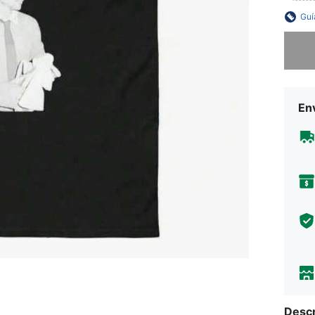
Guí
Lo sent
Env
Descr