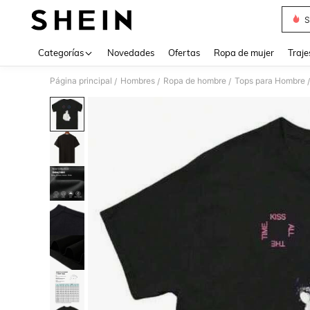
S
Use up 
Categorías
Novedades
Ofertas
Ropa de mujer
Traje
Página principal
Hombres
Ropa de hombre
Tops para Hombre
/
/
/
/