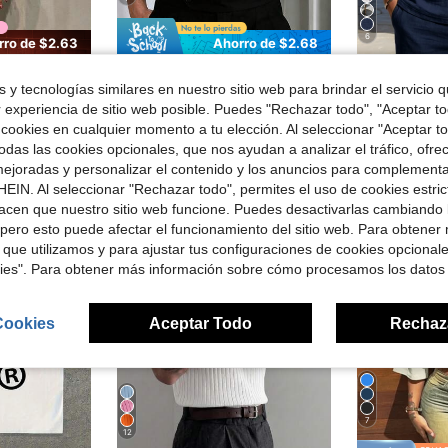
6
rro de $2.63
Ahorro de $2.68
al - Camiseta con estampado, hecha de tela 100% algodón puro, adecuada para el uso diario de la mujer
Camisa polo de lino para hombre estilo europeo & ameri
Core Aspect
-2%
Core Aspect Camisa POLO de manga corta casual madura vintage con tejido de pata de gallo y jacquard para hombres
-16%
 y tecnologías similares en nuestro sitio web para brindar el servicio qu
#7 Más vendid
didos
r experiencia de sitio web posible. Puedes "Rechazar todo", "Aceptar t
en Medio grueso Polos para hombre
#6 Más vendidos
$12.77
200+
 cookies en cualquier momento a tu elección. Al seleccionar "Aceptar to
$13.81
90+ vendidos
con cupón
das las cookies opcionales, que nos ayudan a analizar el tráfico, ofre
ejoradas y personalizar el contenido y los anuncios para complementa
EIN. Al seleccionar "Rechazar todo", permites el uso de cookies estri
acen que nuestro sitio web funcione. Puedes desactivarlas cambiando 
pero esto puede afectar el funcionamiento del sitio web. Para obtener
 que utilizamos y para ajustar tus configuraciones de cookies opcional
kies". Para obtener más información sobre cómo procesamos los datos
Cookies
Aceptar Todo
Rechaz
7
12