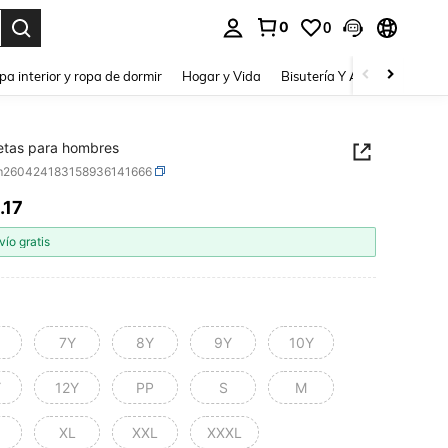
0
0
a. Press Enter to select.
pa interior y ropa de dormir
Hogar y Vida
Bisutería Y Accesorios
Be
etas para hombres
m260424183158936141666
.17
ICE AND AVAILABILITY
vío gratis
7Y
8Y
9Y
10Y
Y
12Y
PP
S
M
XL
XXL
XXXL