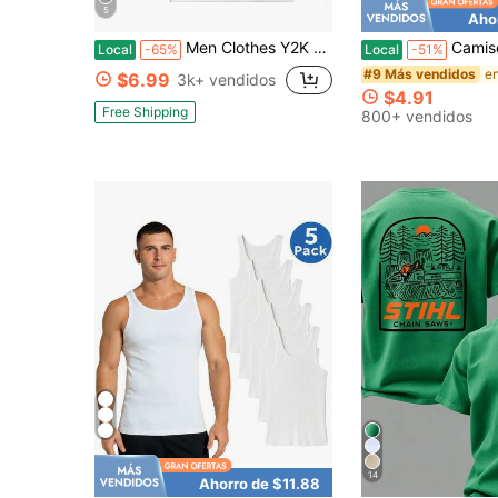
5
Aho
Men Clothes Y2K Graphic Tee, Streetwear Men Anime Shirt, Men Hip-Hop Retro Broken Head Print, Summer Clothes Casual Short Sleeve Top
Camiseta blanca de algodón para hombre LIMITLESS - Estilo ur
Local
-65%
Local
-51%
#9 Más vendidos
$6.99
3k+ vendidos
$4.91
Free Shipping
800+ vendidos
14
Ahorro de $11.88