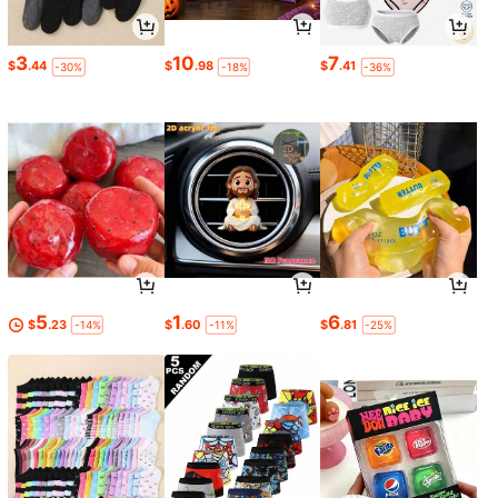
3
10
7
$
.44
$
.98
$
.41
-30%
-18%
-36%
5
1
6
$
.23
$
.60
$
.81
-14%
-11%
-25%