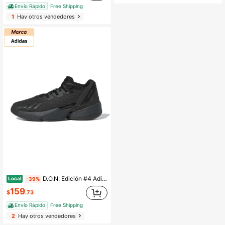
Envío Rápido
Free Shipping
1
Hay otros vendedores
D.O.N. Edición #4 Adidas "Lights Out" Negro
Local
-39%
159
$
.73
Envío Rápido
Free Shipping
2
Hay otros vendedores