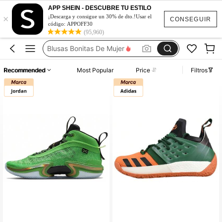
APP SHEIN - DESCUBRE TU ESTILO
×
Vestidos De Mujer Casual
¡Descarga y consigue un 30% de dto.!Usar el
CONSEGUIR
código: APPOFF30
Vestidos Elegantes De Mujer
(95,960)
Blusas Bonitas De Mujer
Conjunto De Dos Piezas Mujer
Recommended
Most Popular
Price
Filtros
Squishies
Vestidos De Mujer Casual
Vestidos Elegantes De Mujer