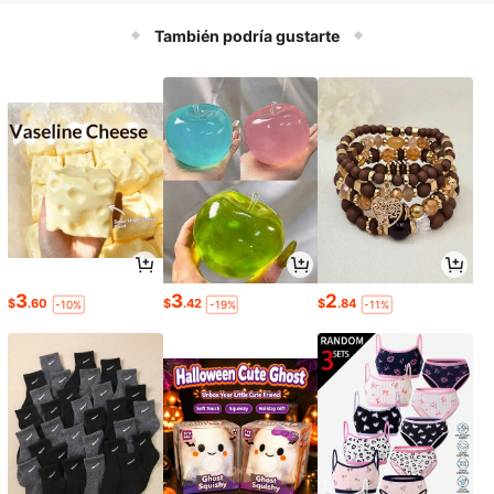
También podría gustarte
3
3
2
$
.60
$
.42
$
.84
-10%
-19%
-11%