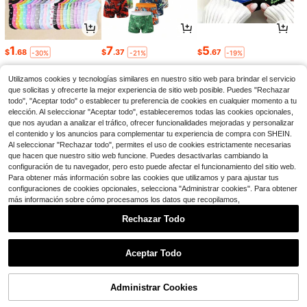
1
7
5
$
.68
$
.37
$
.67
-30%
-21%
-19%
Utilizamos cookies y tecnologías similares en nuestro sitio web para brindar el servicio
que solicitas y ofrecerte la mejor experiencia de sitio web posible. Puedes "Rechazar
todo", "Aceptar todo" o establecer tu preferencia de cookies en cualquier momento a tu
elección. Al seleccionar "Aceptar todo", estableceremos todas las cookies opcionales,
que nos ayudan a analizar el tráfico, ofrecer funcionalidades mejoradas y personalizar
el contenido y los anuncios para complementar tu experiencia de compra con SHEIN.
Al seleccionar "Rechazar todo", permites el uso de cookies estrictamente necesarias
que hacen que nuestro sitio web funcione. Puedes desactivarlas cambiando la
configuración de tu navegador, pero esto puede afectar el funcionamiento del sitio web.
Para obtener más información sobre las cookies que utilizamos y para ajustar tus
configuraciones de cookies opcionales, selecciona "Administrar cookies". Para obtener
más información sobre cómo procesamos los datos que recopilamos,
7
2
3
$
.59
$
.41
$
.10
-11%
-16%
-34%
Rechazar Todo
1
0
Aceptar Todo
Administrar Cookies
Volver al principio