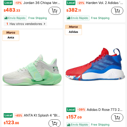
Jordan 36 Chispa Verde Edición Extranjera
Harden Vol. 2 Adidas 'Universidad de Miami' Amarillo, Verde y Negro
Local
Local
-17%
-21%
483
382
$
.33
$
.11
Envío Rápido
Free Shipping
Envío Rápido
Free Shipping
1
Hay otros vendedores
Adidas D Rose 773 2020 'Azul Escarlata
Local
-39%
ANTA Kt Splash 4 "Blanco Verde" Blanco Verde
Local
-45%
157
$
.09
123
$
.86
Envío Rápido
Free Shipping