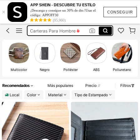
Billeteras De Hombre De Cuero
APP SHEIN - DESCUBRE TU ESTILO
×
¡Descarga y consigue un 30% de dto.!Usar el
Billeteras De Hombre
CONSEGUIR
código: APPOFF30
(95,960)
Carteras Para Hombre
Tarjetero Para Hombre
Carteras Elegantes
Billeteras De Hombre De Cuero
Billeteras De Hombre
Multicolor
Negro
Poliéster
ABS
Poliuretano
Recomendados
Más populares
Precio
Filtros
Local
Color
Material
Tipo de Estampado