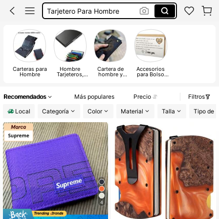
Tarjetero Para Hombre
Wallet For Men
Billeteras De Hombre De Cuero
Billeteras De Hombre
Carteras para
Hombre
Cartera de
Accesorios
Hombre
Tarjeteros,
hombre y
para Bolso
portadocumen
tarjetero para
para Hombre
tos y
cheques
accesorios
para tarjeteros
Recomendados
Más populares
Precio
Filtros
Local
Categoría
Color
Material
Talla
Tipo de 
4