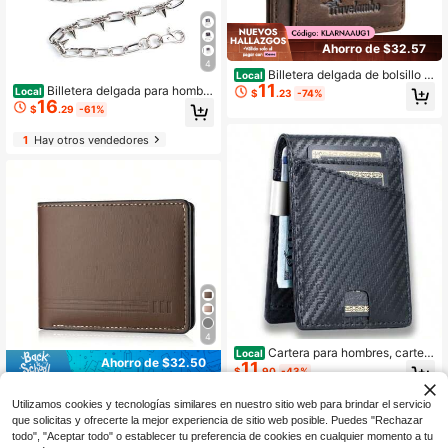
Ahorro de $32.57
4
Billetera delgada de bolsillo d
Local
11
elantero minimalista de cuero con b
Billetera delgada para hombr
Local
$
.23
-74%
loqueo RFID tamaño mediano
16
e, estampado retro de calavera, bol
$
.29
-61%
sillo con cremallera para monedas,
monedero ligero y portátil
1
Hay otros vendedores
4
Cartera para hombres, cartera
Local
Ahorro de $32.50
11
ultra delgada con clip para billetes,
$
.90
-43%
carteras de cuero, gadgets para ho
Cartera minimalista delgada p
Local
mbres, cartera RFID con 12 ranuras
19
ara hombres con bloqueo RFID para
Utilizamos cookies y tecnologías similares en nuestro sitio web para brindar el servicio
para tarjetas, portador de tarjetas d
$
.50
-63%
tarjetas e identificación con múltipl
que solicitas y ofrecerte la mejor experiencia de sitio web posible. Puedes "Rechazar
e crédito, cartera minimalista para h
es ranuras para tarjetas, aspecto de
ombres con caja de regalo
todo", "Aceptar todo" o establecer tu preferencia de cookies en cualquier momento a tu
cuero genuino,compacta, amigable