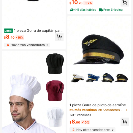
10
gorro quirúrgico de enfermera
$
.20
-32%
4-5 días hábiles
Free Shipping
1 pieza Gorra de capitán para
Local
hombres, gorra de uniforme de capit
8
$
.40
-10%
án, adecuada como accesorio para
fiestas (tela aleatoria), verano, play
6
Hay otros vendedores
a, vacaciones, festival, viaje
1 pieza Gorra de piloto de aerolínea,
gorra de uniforme, sombrero de disfr
#5 Más vendidos
en Sombreros de trabajo para hombres
az de azafata, adecuado para fiest
60+ vendidos
as de vacaciones
8
$
.00
-10%
2
Hay otros vendedores