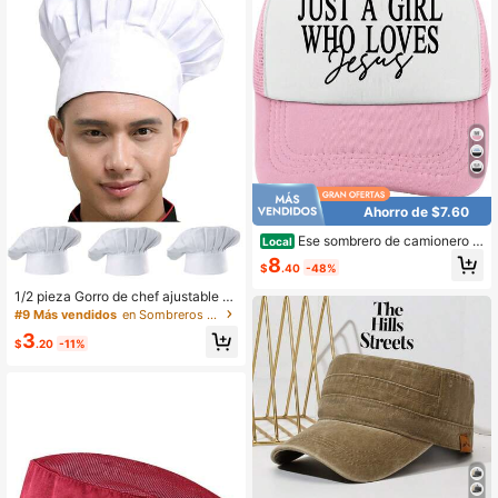
Ahorro de $7.60
Ese sombrero de camionero d
Local
e trabajo de hombre parece un gorr
8
$
.40
-48%
o de correr para la novia
1/2 pieza Gorro de chef ajustable c
on elástico para adultos, para cocin
#9 Más vendidos
en Sombreros de trabajo para hombres
a, panadería, verano, playa, vacaci
3
ones, festivales, viajes
$
.20
-11%