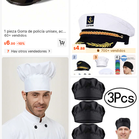
1 pieza Gorra de policía unisex, acc
esorio de disfraz para uso en fiestas
60+ vendidos
6
$
.00
-10%
4
$
.88
700+ vendidos
7
Hay otros vendedores
2
3
4