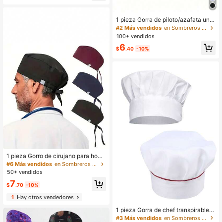
1 pieza Gorra de piloto/azafata unis
ex, gorra de la Fuerza Espacial de a
#2 Más vendidos
en Sombreros de trabajo para hombres
stronauta, adecuada para juegos de
100+ vendidos
roles, accesorios para fiestas de dis
6
fraces
$
.40
-10%
1 pieza Gorro de cirujano para hom
bre, gorro plegable de laboratorio, g
#6 Más vendidos
en Sombreros de trabajo para hombres
orro de trabajo para dentista y médi
50+ vendidos
co, estilo sencillo, lavable a mano o
7
en seco, tela sin elasticidad, unicol
$
.70
-10%
or
1
Hay otros vendedores
1 pieza Gorra de chef transpirable,
gorra de trabajo, adecuada para co
#3 Más vendidos
en Sombreros de trabajo para hombres