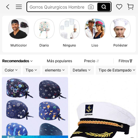
Gorros Quirurgicos Hombre
Gorros De Chef Para Hombre
Gorro Quirúrgico Hombre
Gorros Quirurgicos Mujer
Multicolor
Diario
Ninguno
Liso
Poliéster
Recomendados
Más populares
Precio
Filtros
Color
Tipo
elemento
Detalles
Tipo de Estampado