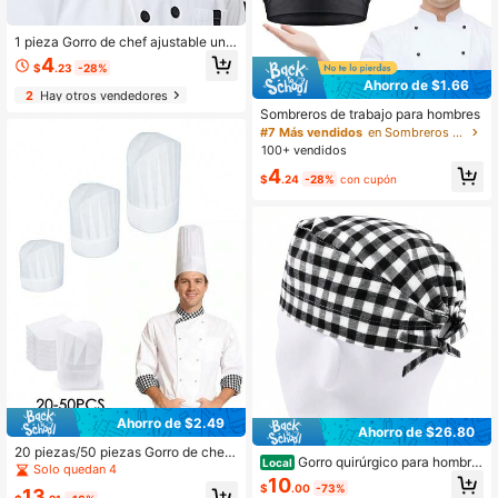
1 pieza Gorro de chef ajustable unis
ex, gorro elástico de cocina/panade
4
$
.23
-28%
ría, gorro de cocinero a rayas/liso, g
Ahorro de $1.66
orro de trabajo, verano, playa, vaca
2
Hay otros vendedores
ciones
Sombreros de trabajo para hombres
#7 Más vendidos
en Sombreros de trabajo para hombres
100+ vendidos
4
$
.24
-28%
con cupón
Ahorro de $2.49
Ahorro de $26.80
20 piezas/50 piezas Gorro de chef
Gorro quirúrgico para hombre
Local
desechable, gorro alto, gorro extra a
Solo quedan 4
s, gorros de cirugía, gorros de cirugí
10
lto para restaurantes de comida, co
$
.00
-73%
a, sombrero de cirugía, a cuadros e
13