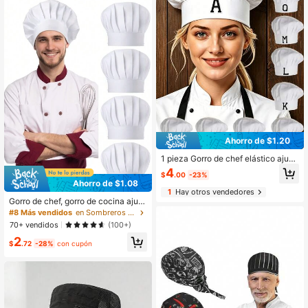
Ahorro de $1.20
1 pieza Gorro de chef elástico ajust
able personalizado A-Z para adulto
4
$
.00
-23%
s, gorro de cocina para hornear y co
Ahorro de $1.08
cinar
1
Hay otros vendedores
Gorro de chef, gorro de cocina ajust
able premium para adultos con elás
#8 Más vendidos
en Sombreros de trabajo para hombres
tico, para cocinar, festivales, viajes
70+ vendidos
(100+)
2
$
.72
-28%
con cupón