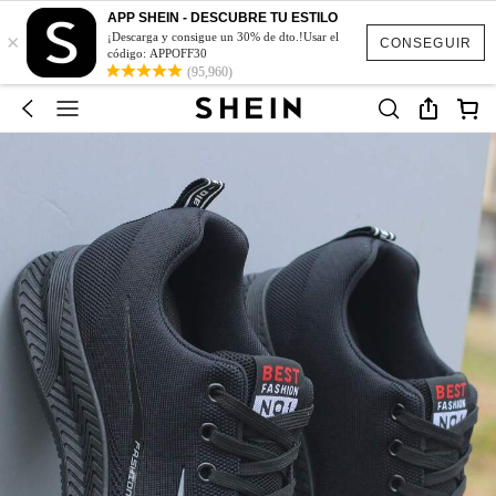
APP SHEIN - DESCUBRE TU ESTILO
×
¡Descarga y consigue un 30% de dto.!Usar el
CONSEGUIR
código: APPOFF30
(95,960)