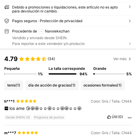
Debido a promociones o liquidaciones, este artículo no es apto
para devolución ni cambio.
Pagos seguros · Protección de privacidad
Procedente de
Nanxiekezhan
Vendido y enviado desde SHEIN.
Para reportar a este vendedor y/o producto
4.79
(34)
Ver más
Pequeña
La talla corresponde
Grande
1%
94%
5%
tenis
(1)
día de acción de gracias
(1)
ocasiones formales
(1)
h***1
Color: Gris / Talla: CN44
los
ame
😘🤩🤩☺️☺️🤩☺️☺️🤩🤩☺️☺️🤩
Útil
(0)
Desde SHEIN US
Programa de puntos
m***7
Color: Gris / Talla: CN44