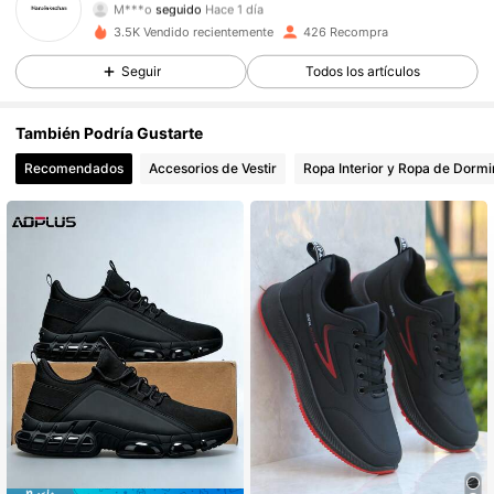
234 Seguidores
4.91
3.5K Vendido recientemente
426 Recompra
234 Seguidores
4.91
Seguir
Todos los artículos
234 Seguidores
4.91
También Podría Gustarte
Recomendados
Accesorios de Vestir
Ropa Interior y Ropa de Dormi
234 Seguidores
4.91
234 Seguidores
4.91
234 Seguidores
4.91
234 Seguidores
4.91