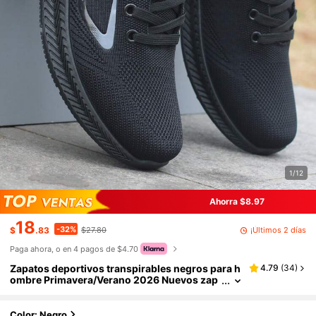
1/12
Ahorra $8.97
18
-32%
¡Últimos 2 días
$
.83
$27.80
Paga ahora, o en 4 pagos de $4.70
Zapatos deportivos transpirables negros para h
4.79
(
34
)
ombre Primavera/Verano 2026 Nuevos zap
atos casuales Anti-olor Anti-deslizantes Za
patos de malla Ligeros para correr Versátiles
Color: Negro