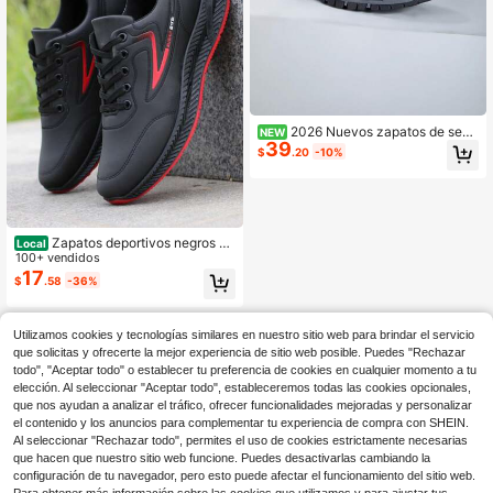
2026 Nuevos zapatos de send
NEW
39
erismo de malla para exteriores, zap
$
.20
-10%
atos de trekking resistentes al desg
aste, zapatos deportivos casuales t
ranspirables para hombres, zapatos
para hombres de malla gris-azul tra
nspirable para exteriores
Zapatos deportivos negros pa
Local
ra hombre, otoño/invierno, parte su
100+ vendidos
perior de PU antideslizante, zapato
17
$
.58
-36%
s casuales, zapatos de trabajo vers
átiles, zapatos de correr de moda
Utilizamos cookies y tecnologías similares en nuestro sitio web para brindar el servicio
que solicitas y ofrecerte la mejor experiencia de sitio web posible. Puedes "Rechazar
todo", "Aceptar todo" o establecer tu preferencia de cookies en cualquier momento a tu
elección. Al seleccionar "Aceptar todo", estableceremos todas las cookies opcionales,
que nos ayudan a analizar el tráfico, ofrecer funcionalidades mejoradas y personalizar
el contenido y los anuncios para complementar tu experiencia de compra con SHEIN.
Al seleccionar "Rechazar todo", permites el uso de cookies estrictamente necesarias
que hacen que nuestro sitio web funcione. Puedes desactivarlas cambiando la
configuración de tu navegador, pero esto puede afectar el funcionamiento del sitio web.