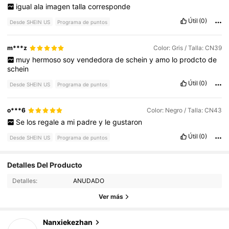
igual
ala
imagen
talla
corresponde
Útil
(0)
Desde SHEIN US
Programa de puntos
m***z
Color: Gris / Talla: CN39
muy
hermoso
soy
vendedora
de
schein
y
amo
lo
prodcto
de
schein
Útil
(0)
Desde SHEIN US
Programa de puntos
o***6
Color: Negro / Talla: CN43
Se
los
regale
a
mi
padre
y
le
gustaron
Útil
(0)
Desde SHEIN US
Programa de puntos
234 Seguidores
4.91
Detalles Del Producto
Detalles:
ANUDADO
234 Seguidores
4.91
Ver más
234 Seguidores
4.91
Nanxiekezhan
M***o
seguido
Hace 1 día