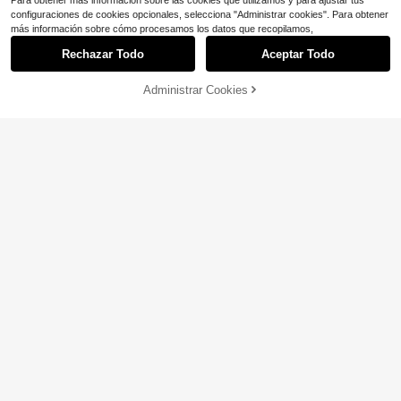
Para obtener más información sobre las cookies que utilizamos y para ajustar tus
configuraciones de cookies opcionales, selecciona "Administrar cookies". Para obtener
más información sobre cómo procesamos los datos que recopilamos,
Rechazar Todo
Aceptar Todo
Administrar Cookies
¡32% DE DESCUENTO!
AÑADIR A LA BOLSA