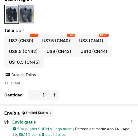
Talla
US
1 left
5 left
10 left
US7
(CN39)
US7.5
(CN40)
US8
(CN41)
US8.5
(CN42)
US9
(CN43)
US10
(CN44)
US10.5
(CN45)
Guía de Tallas
Talla real
Cantidad:
Envío a
United States
Envío gratis
500 puntos SHEIN si llega tarde
Entrega estimada:
Ago 14 - Ago
20,
85.11% son ≤
8
días hábiles