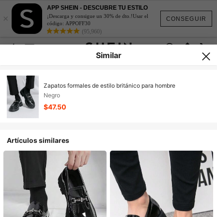
APP SHEIN - DESCUBRE TU ESTILO
×
¡Descarga y consigue un 30% de dto.!Usar el
CONSEGUIR
código: APPOFF30
(95,960)
Similar
Zapatos formales de estilo británico para hombre
Negro
$47.50
Artículos similares