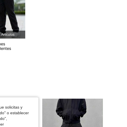
4.76
134
8.3K
4.76
134
8.3K
 Artículos
4.76
134
8.3K
nes
dentes
4.76
134
8.3K
4.76
134
8.3K
e solicitas y
odo" o establecer
do",
cer