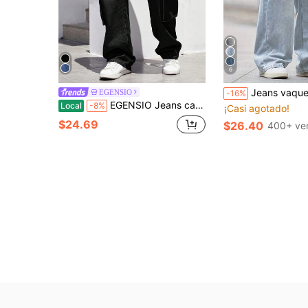
6
Jeans vaqueros de ajuste holgado y cas
EGENSIO
-16%
EGENSIO Jeans casuales para hombre con bolsillo con solapa en el lateral
Local
-8%
¡Casi agotado!
$24.69
$26.40
400+ ve