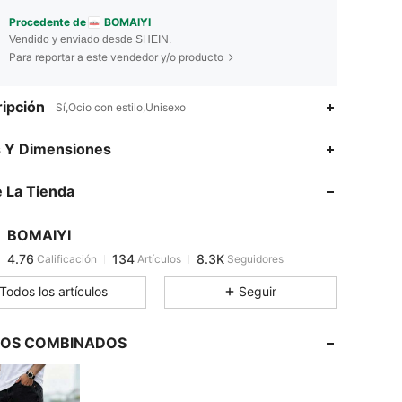
Procedente de
BOMAIYI
Vendido y enviado desde SHEIN.
Para reportar a este vendedor y/o producto
ipción
Sí,Ocio con estilo,Unisexo
4.76
134
8.3K
s Y Dimensiones
 La Tienda
4.76
134
8.3K
BOMAIYI
4.76
134
8.3K
Calificación
Artículos
Seguidores
g***v
pagó
Hace 1 horas
Todos los artículos
Seguir
4.76
134
8.3K
LOS COMBINADOS
4.76
134
8.3K