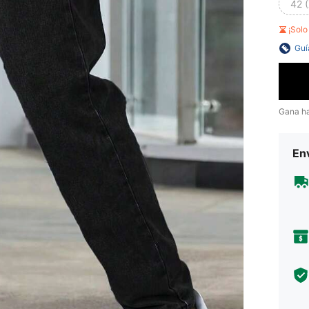
42 
¡Sol
Guí
Gana h
Env