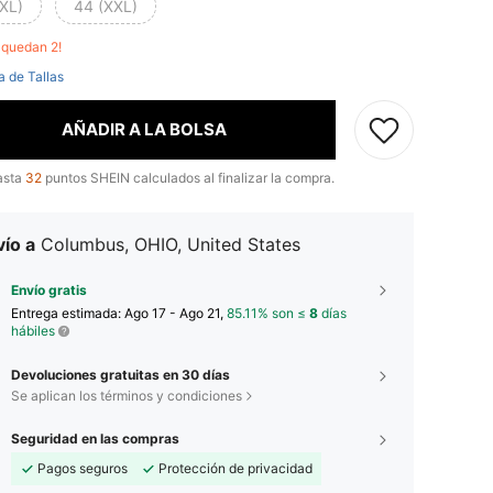
(XL)
44 (XXL)
o quedan 2!
a de Tallas
AÑADIR A LA BOLSA
asta
32
puntos SHEIN calculados al finalizar la compra.
ío a
Columbus, OHIO, United States
Envío gratis
Entrega estimada:
Ago 17 - Ago 21,
85.11% son ≤
8
días
hábiles
Devoluciones gratuitas en 30 días
Se aplican los términos y condiciones
Seguridad en las compras
Pagos seguros
Protección de privacidad