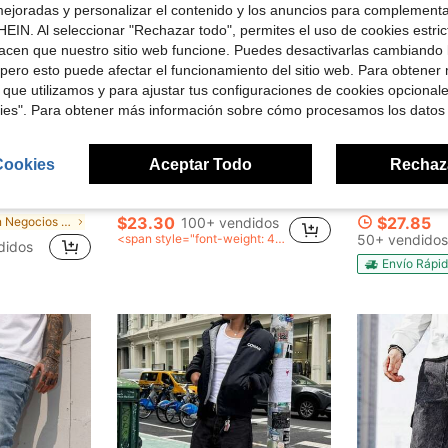
ejoradas y personalizar el contenido y los anuncios para complementa
EIN. Al seleccionar "Rechazar todo", permites el uso de cookies estri
acen que nuestro sitio web funcione. Puedes desactivarlas cambiando 
pero esto puede afectar el funcionamiento del sitio web. Para obtener
 que utilizamos y para ajustar tus configuraciones de cookies opcional
kies". Para obtener más información sobre cómo procesamos los datos
10
7
Cookies
Aceptar Todo
Rechaz
rro de $2.30
Ahorro de $6.19
ra hombres, estilo versátil de ropa urbana estadounidense, adecuado para primavera y otoño
Manfinity Homme Jeans negros casuales y versátiles para hombre
Paquete
-21%
Local
-57%
$23.30
$27.85
en Negocios - Negocios formales Vaqueros de hombre
100+ vendidos
<span style="font-weight: 40
50+ vendidos
didos
0">después del cupón</span
Envío Rápi
>