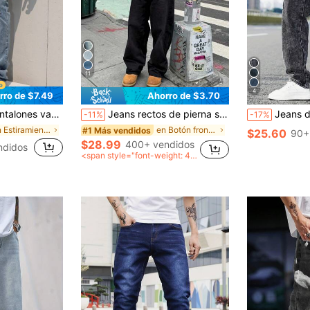
11
4
rro de $7.49
Ahorro de $3.70
gastados, de moda para usar en verano
Jeans rectos de pierna suelta con lavado vintage azul claro para hombres
Jeans de carga con bolsillo con solapa en los lados para
-11%
-17%
en Estiramiento Alto Mezclilla para hombre
en Botón frontal Vaqueros de hombre
#1 Más vendidos
$25.60
90+
$28.99
400+ vendidos
ndidos
<span style="font-weight: 40
0">después del cupón</span
>