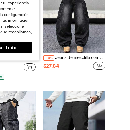
r tu experiencia
ctamente
la configuración
 más información
es, selecciona
 que recopilamos,
ar Todo
Ahorro de $36.83
 de 2 jeans rectos de pierna ajustada con efecto rasgado y elástico para hombre, estilo callejero
Jeans de mezclilla con lavado de piedra y ajuste relajado, estilo americano, grunge para hombres
-14%
$27.84
do