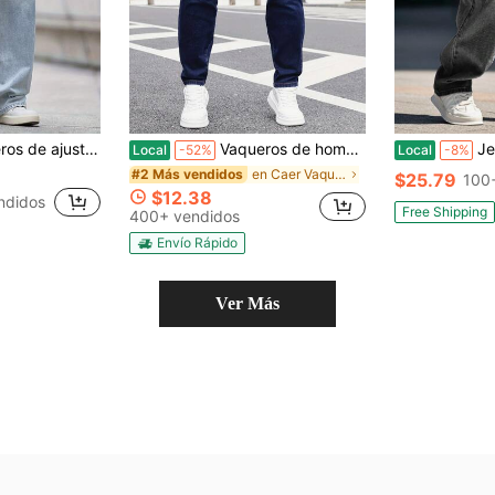
ual de color azul claro para hombres
Vaqueros de hombre con diseño sencillo de bolsillo delantero, ideales para el día a día, de color liso, corte ajustado y lavado largo. Un regalo perfecto para marido o novio. Un básico para el día a día. Estilo minimalista, ajuste clásico y cómodo, costuras de alta calidad. Ropa básica para hombre, apto para parejas y versátil para el uso diario.
Jeans casu
Local
-52%
Local
-8%
en Caer Vaqueros de hombre
#2 Más vendidos
$25.79
100
$12.38
ndidos
Free Shipping
400+ vendidos
Envío Rápido
Ver Más