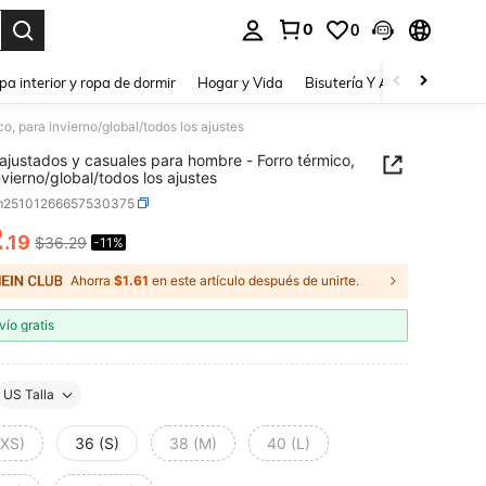
0
0
a. Press Enter to select.
pa interior y ropa de dormir
Hogar y Vida
Bisutería Y Accesorios
Be
o, para invierno/global/todos los ajustes
ajustados y casuales para hombre - Forro térmico,
nvierno/global/todos los ajustes
m25101266657530375
2
.19
$36.29
-11%
ICE AND AVAILABILITY
Ahorra
$1.61
en este artículo después de unirte.
vío gratis
US Talla
(XS)
36 (S)
38 (M)
40 (L)