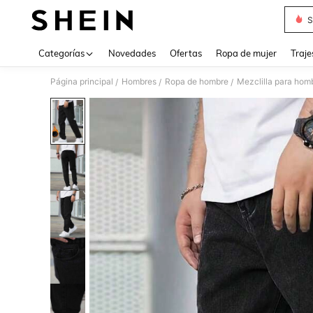
S
Use up 
Categorías
Novedades
Ofertas
Ropa de mujer
Traje
Página principal
Hombres
Ropa de hombre
Mezclilla para hom
/
/
/