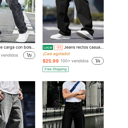
 hombres, jeans de carga rectos de pierna larga de unicolor lavado en gris oscuro, regalo adecuado para el esposo o novio
Jeans rectos casuales de unicolor para hombres
Local
-8%
¡Casi agotado!
 vendidos
$25.99
100+ vendidos
Free Shipping