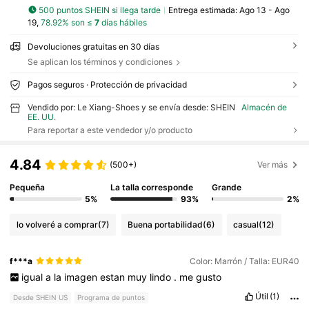
500 puntos SHEIN si llega tarde
Entrega estimada:
Ago 13 - Ago
19,
78.92% son ≤
7
días hábiles
Devoluciones gratuitas en 30 días
Se aplican los términos y condiciones
Pagos seguros · Protección de privacidad
Vendido por: Le Xiang-Shoes y se envía desde: SHEIN
Almacén de
EE. UU.
Para reportar a este vendedor y/o producto
4.84
(500+)
Ver más
Pequeña
La talla corresponde
Grande
5%
93%
2%
lo volveré a comprar
(7)
Buena portabilidad
(6)
casual
(12)
f***a
Color: Marrón / Talla: EUR40
igual
a
la
imagen
estan
muy
lindo
.
me
gusto
Útil
(1)
Desde SHEIN US
Programa de puntos