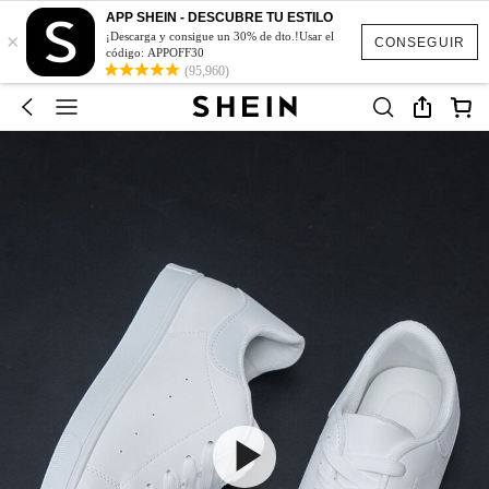
APP SHEIN - DESCUBRE TU ESTILO
×
¡Descarga y consigue un 30% de dto.!Usar el
CONSEGUIR
código: APPOFF30
(95,960)