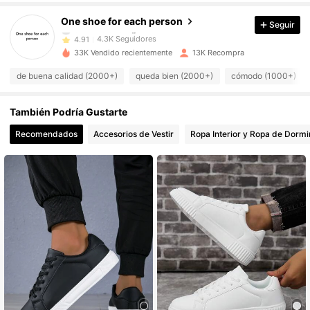
One shoe for each person
Seguir
4.3K Seguidores
4.91
33K Vendido recientemente
13K Recompra
de buena calidad (2000+)
queda bien (2000+)
cómodo (1000+)
4.3K Seguidores
4.91
También Podría Gustarte
4.3K Seguidores
4.91
Recomendados
Accesorios de Vestir
Ropa Interior y Ropa de Dormi
4.3K Seguidores
4.91
4.3K Seguidores
4.91
4.3K Seguidores
4.91
4.3K Seguidores
4.91