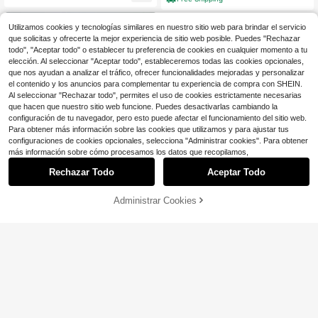
avera/otoño, regalo para el Día de l
os Enamorados
Utilizamos cookies y tecnologías similares en nuestro sitio web para brindar el servicio
que solicitas y ofrecerte la mejor experiencia de sitio web posible. Puedes "Rechazar
todo", "Aceptar todo" o establecer tu preferencia de cookies en cualquier momento a tu
elección. Al seleccionar "Aceptar todo", estableceremos todas las cookies opcionales,
que nos ayudan a analizar el tráfico, ofrecer funcionalidades mejoradas y personalizar
el contenido y los anuncios para complementar tu experiencia de compra con SHEIN.
Al seleccionar "Rechazar todo", permites el uso de cookies estrictamente necesarias
que hacen que nuestro sitio web funcione. Puedes desactivarlas cambiando la
configuración de tu navegador, pero esto puede afectar el funcionamiento del sitio web.
Para obtener más información sobre las cookies que utilizamos y para ajustar tus
configuraciones de cookies opcionales, selecciona "Administrar cookies". Para obtener
más información sobre cómo procesamos los datos que recopilamos,
Rechazar Todo
Aceptar Todo
6
6
Administrar Cookies
¡36% DE DESCUENTO!
AÑADIR A LA BOLSA
Ahorro de $4.87
Ahorro de $6.96
Zapatos deportivos casuales para h
New Starlight Shoes
ombres, zapatillas de moda para ca
300+ vendidos
Nuevos zapatos deportivos para ho
minar, material de malla, zapatos Ox
15
mbres, zapatillas para hombres, zap
$
.13
-24%
con cupón
#2 Más vendidos
en Vintage Zapatillas De Hombre
ford de negocios, zapatos de trabaj
atos casuales elegantes y atractivo
o, zapatos ligeros de suela blanda ti
400+ vendidos
(100+)
s para hombres, zapatos con cordo
po slip-on, adecuados para senderi
19
nes para hombres, zapatos de skat
smo, uso diario, acondicionamiento
$
.04
-27%
con cupón
e, zapatos de tabla para hombres
físico - primavera, verano, otoño