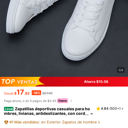
1/4
Ahorra $10.08
17
-36%
$
.82
$27.90
Desde
Paga ahora, o en 4 pagos de $4.45
Zapatillas deportivas casuales para ho
4.84
(
500+
)
Local
mbres, livianas, antideslizantes, con cord
ones planos, en color blanco, aptas para t
#
1
Más vendidos
en Exterior Zapatos de hombre
odas las estaciones, adecuadas para estudia
ntes, zapatos versátiles para hombre para pri