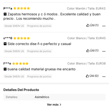
P***a
Color: Marrón / Talla: EUR43
Zapatos
hermosos
y
c
ó
modos
.
Excelente
calidad
y
buen
precio
.
Los
recomiendo
mucho
.
Útil
(1)
Desde SHEIN US
Programa de puntos
c***0
Color: Blanco / Talla: EUR45
Side
correcto
dise
ñ
o
perfecto
y
casual
Útil
(1)
Desde SHEIN US
Programa de puntos
l***o
Color: Blanco / Talla: EUR38
buena
calidad
material
gruesa
me
encanto
Útil
(0)
Desde SHEIN US
Programa de puntos
Detalles Del Producto
4.3K Seguidores
4.91
Detalles:
Asimétrico
Ver más
4.3K Seguidores
4.91