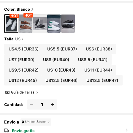
mavera/otoño, regalo para el Día de los Enam
orados
Color: Blanco
Talla
US
US4.5
(EUR36)
US5.5
(EUR37)
US6
(EUR38)
US7
(EUR39)
US8
(EUR40)
US8.5
(EUR41)
US9.5
(EUR42)
US10
(EUR43)
US11
(EUR44)
US12
(EUR45)
US12.5
(EUR46)
US13.5
(EUR47)
Guía de Tallas
Cantidad:
Envío a
United States
Envío gratis