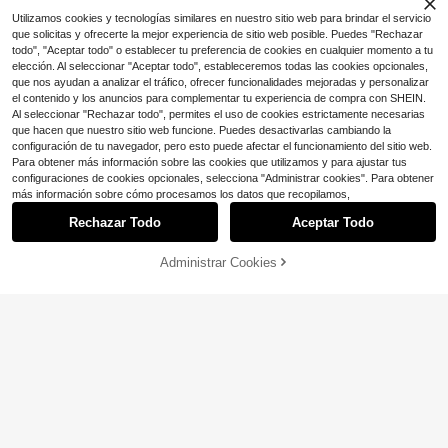
Utilizamos cookies y tecnologías similares en nuestro sitio web para brindar el servicio
que solicitas y ofrecerte la mejor experiencia de sitio web posible. Puedes "Rechazar
todo", "Aceptar todo" o establecer tu preferencia de cookies en cualquier momento a tu
elección. Al seleccionar "Aceptar todo", estableceremos todas las cookies opcionales,
que nos ayudan a analizar el tráfico, ofrecer funcionalidades mejoradas y personalizar
el contenido y los anuncios para complementar tu experiencia de compra con SHEIN.
Al seleccionar "Rechazar todo", permites el uso de cookies estrictamente necesarias
que hacen que nuestro sitio web funcione. Puedes desactivarlas cambiando la
configuración de tu navegador, pero esto puede afectar el funcionamiento del sitio web.
Para obtener más información sobre las cookies que utilizamos y para ajustar tus
configuraciones de cookies opcionales, selecciona "Administrar cookies". Para obtener
5
Mostrar artículos similares con stock
Ver todo
más información sobre cómo procesamos los datos que recopilamos,
11
VENTUSAIL
Rechazar Todo
Aceptar Todo
Lo sentimos, este producto está agotado.
VENTUSAIL Conjunto de camisa de
Manfinity CasualCool
manga corta casual de vacaciones
#2 Más vendidos
en A rayas Conjuntos de camisas para hombre
Manfinity CasualCool 2 piezas Con
5
con rayas de cuadrícula y contrast
junto de camisa de botones con rib
700+ vendidos
#1 Más vendidos
en Multicolor Conjuntos de camisas para hombre
Administrar Cookies
AGOTADO
e de color tejido para hombres y pa
ete de contraste y pantalones corto
Ahorro de $3.94
Daypath Conjunto de top de punto
24
1.9k+ vendidos
(100+)
ntalones cortos elásticos de cintura
$
.09
-11%
s casuales de verano para hombre
con estampado de árbol de coco y
#6 Más vendidos
en Casual - Casual de vacaciones Conjuntos de cami
sólida
Manfinity Dauomo Juego de mezcl
23
pantalones cortos tejidos casuales
$
.19
-11%
800+ vendidos
a de lino para hombre, 2 piezas, ca
#3 Más vendidos
en Viscosa Conjuntos de camisas para hombre
de vacaciones para hombres, conju
miseta sin mangas y pantalones cor
13
nto de 2 piezas adecuado para vera
800+ vendidos
(100+)
$
.51
-24%
tos con cordón para playa, estilo hi
no, salidas, natación, surf
22
ppie
$
.65
-15%