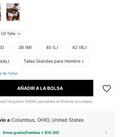
US Talla
(S)
38 (M)
40 (L)
42 (XL)
Tallas Grandes para Hombre
(XXL)
a de Tallas
AÑADIR A LA BOLSA
asta
14
puntos SHEIN calculados al finalizar la compra.
ío a
Columbus, OHIO, United States
Envío gratis(Pedidos ≥ $15.00)