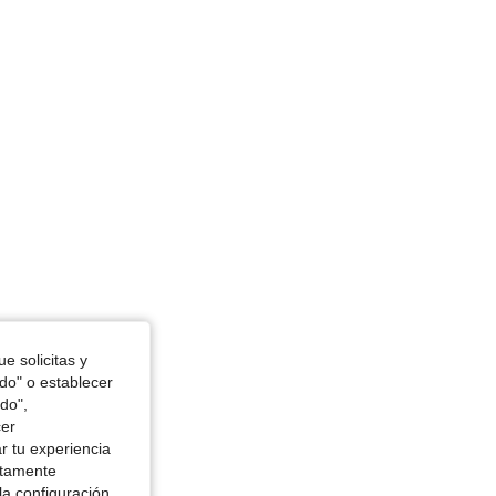
 in, Color: Verde militar, Talla: M
e solicitas y
odo" o establecer
do",
cer
r tu experiencia
ctamente
la configuración