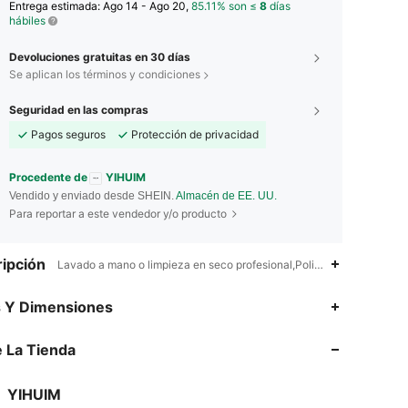
Entrega estimada:
Ago 14 - Ago 20,
85.11% son ≤
8
días
hábiles
Devoluciones gratuitas en 30 días
Se aplican los términos y condiciones
Seguridad en las compras
Pagos seguros
Protección de privacidad
Procedente de
YIHUIM
Vendido y enviado desde SHEIN.
Almacén de EE. UU.
Para reportar a este vendedor y/o producto
ipción
Lavado a mano o limpieza en seco profesional,Poliéster,No
4.85
319
10K
s Y Dimensiones
4.85
319
10K
 La Tienda
4.85
319
10K
YIHUIM
j***2
pagó
Hace 1 día