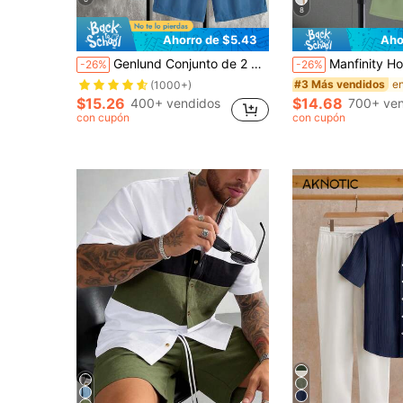
8
Ahorro de $5.43
Aho
Genlund Conjunto de 2 piezas para hombre con camisa de manga corta con estampado de árbol tropical degradado y pantalones cortos con cintura de cordón, verano, vacaciones
Manfinity Homme Set de 2 piezas Camisa de manga corta
-26%
-26%
#3 Más vendidos
(1000+)
$15.26
$14.68
400+ vendidos
700+ ven
con cupón
con cupón