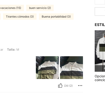
e vacaciones (15)
buen servicio (2)
Tirantes cómodos (3)
Buena portabilidad (3)
ESTI
M
tar
Talla:
M
4
Opcio
coinci
Útil (2)