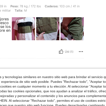
78 kg / 172 lbs, Caderas: 103 cm / 41 in, Cintura: 99 cm / 39 in, Busto: 103 cm / 41
69 in
Peso:
78 kg / 172 lbs
Caderas:
103 cm / 41 in
 militar
Talla:
M
jores
resco
se los
pre en
Útil (1)
 y tecnologías similares en nuestro sitio web para brindar el servicio qu
 Gris, Talla: L
76 in
Color:
Gris
Talla:
L
r experiencia de sitio web posible. Puedes "Rechazar todo", "Aceptar t
e ve una foto es para mi esposo
 cookies en cualquier momento a tu elección. Al seleccionar "Aceptar to
das las cookies opcionales, que nos ayudan a analizar el tráfico, ofre
ejoradas y personalizar el contenido y los anuncios para complementa
EIN. Al seleccionar "Rechazar todo", permites el uso de cookies estri
acen que nuestro sitio web funcione. Puedes desactivarlas cambiando 