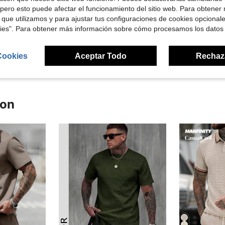
pero esto puede afectar el funcionamiento del sitio web. Para obtener
Útil (1)
 que utilizamos y para ajustar tus configuraciones de cookies opcional
kies". Para obtener más información sobre cómo procesamos los datos
señas
Cookies
Aceptar Todo
Rechaz
ron