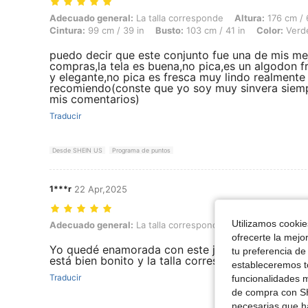
Adecuado general: La talla corresponde, Altura: 176 cm / 69 in, Peso: 
Adecuado general:
La talla corresponde
Altura:
176 cm / 
Cintura:
99 cm / 39 in
Busto:
103 cm / 41 in
Color:
Verde
puedo decir que este conjunto fue una de mis me
compras,la tela es buena,no pica,es un algodon f
y elegante,no pica es fresca muy lindo realmente 
recomiendo(conste que yo soy muy sinvera siem
mis comentarios)
Traducir
Desde SHEIN US
Programa de puntos
1***r
22 Apr,2025
Utilizamos cookies
Adecuado general: La talla corresponde, Altura: 192 cm / 76 in, Color:
Adecuado general:
La talla corresponde
Altura:
192 cm / 
ofrecerte la mejo
Yo quedé enamorada con este juego tal y como s
tu preferencia de
está bien bonito y la talla corresponde
estableceremos to
Traducir
funcionalidades m
de compra con SH
necesarias que h