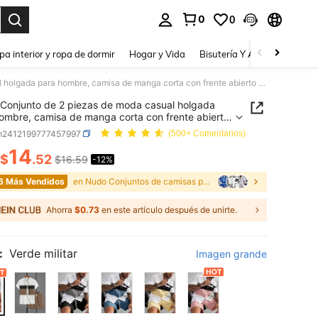
0
0
a. Press Enter to select.
pa interior y ropa de dormir
Hogar y Vida
Bisutería Y Accesorios
Be
Conjunto de 2 piezas de moda casual holgada para hombre, camisa de manga corta con frente abierto y pantalones cortos, diseño de bloques de color y patchwork, serie de pantalones cortos con cordón, ropa de resort
Conjunto de 2 piezas de moda casual holgada
ombre, camisa de manga corta con frente abierto
alones cortos, diseño de bloques de color y
m2412199777457997
(500+ Comentarios)
ork, serie de pantalones cortos con cordón, ropa
14
ort
$
.52
$16.59
-12%
ICE AND AVAILABILITY
6 Más Vendidos
en Nudo Conjuntos de camisas para hombre
Ahorra
$0.73
en este artículo después de unirte.
:
Verde militar
Imagen grande