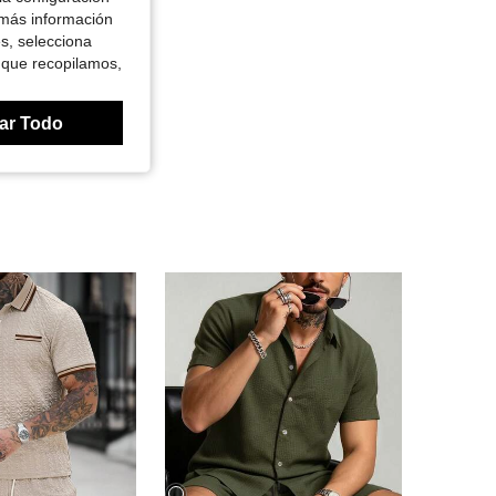
 más información
es, selecciona
 que recopilamos,
ar Todo