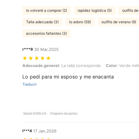
lo volveré a comprar (2)
rapidez logística (5)
outfits d
Talla adecuada (3)
lo adoro (59)
outfits de verano (9)
accesorios faltantes (3)
r***9
30 Mar,2025
Adecuado general: La talla corresponde, Color: Verde militar, Talla: 
Adecuado general:
La talla corresponde
Color:
Verde mili
Lo pedí para mi esposo y me enacanta
Traducir
Desde SHEIN US
Programa de puntos
l***4
17 Jan,2026