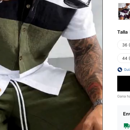
Talla
36 
44 
Guí
Gana h
Env