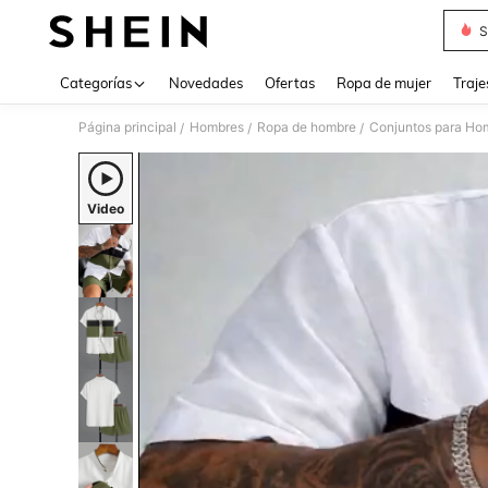
S
Use up 
Categorías
Novedades
Ofertas
Ropa de mujer
Traje
Página principal
Hombres
Ropa de hombre
Conjuntos para Ho
/
/
/
Video