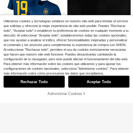
1.8k+ vendidos
4
$
.90
-90%
nga corta, unisex para hombre, ropa
egante
12
de verano para vacaciones y viajes
$
.70
-14%
Free Shipping
Utilizamos cookies y tecnologías similares en nuestro sitio web para brindar el servicio
que solicitas y ofrecerte la mejor experiencia de sitio web posible. Puedes "Rechazar
todo", "Aceptar todo" o establecer tu preferencia de cookies en cualquier momento a tu
elección. Al seleccionar "Aceptar todo", estableceremos todas las cookies opcionales,
que nos ayudan a analizar el tráfico, ofrecer funcionalidades mejoradas y personalizar
el contenido y los anuncios para complementar tu experiencia de compra con SHEIN.
Al seleccionar "Rechazar todo", permites el uso de cookies estrictamente necesarias
que hacen que nuestro sitio web funcione. Puedes desactivarlas cambiando la
6
configuración de tu navegador, pero esto puede afectar el funcionamiento del sitio web.
Para obtener más información sobre las cookies que utilizamos y para ajustar tus
FIFA
configuraciones de cookies opcionales, selecciona "Administrar cookies". Para obtener
Camiseta FIFA-Lamine
Local
NEW
Mostrar artículos similares con stock
Ver todo
más información sobre cómo procesamos los datos que recopilamos,
Yamal España Local 2026 - Impres
4
$
.99
cindible para los aficionados de No
4
Rechazar Todo
Aceptar Todo
Lo sentimos, este producto está agotado.
ruega - Tela transpirable premium c
Free Shipping
Men Gold Teeth Beanie Carto
on comodidad de élite para el día d
Local
on Y2K Graphic Tee Streetwear Me
el partido - Camiseta de día de jueg
#1 Más vendidos
en 12+ USD Tops para hombre
Administrar Cookies
AGOTADO
n Anime Shirt Hip-Hop Men Summe
o-241
Ahorro de $1.91
5
5.7k+ vendidos
r Clothes Men Clothes Saint Age G
6
et Rich Casual Top
Camisa de verano para hombre de
Camiseta de Jesús "Dios tien
$
.99
-65%
Local
corte slim casual elegante con dec
400+ vendidos
e un plan" Estampado doble Camise
#3 Más vendidos
en Dibujos animados Camisetas de hombre
Free Shipping
oración de cinta tejida y color contr
ta lavada Regalos festivos Y2K Ca
13
2.1k+ vendidos
(100+)
$
.08
-13%
astante (Talla pequeña, pida una tal
misetas gráficas para hombres, Ca
2
la talla grande grande)
misetas vintage estilo callejero lava
$
.99
-94%
das, Camisetas de algodón 100% p
uro, Camisetas gráficas unisex Hall
Free Shipping