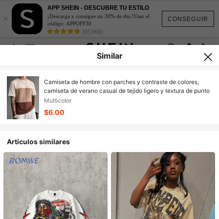
APP SHEIN - DESCUBRE TU ESTILO
×
¡Descarga y consigue un 30% de dto.!Usar el
CONSEGUIR
código: APPOFF30
(95,960)
Similar
Camiseta de hombre con parches y contraste de colores,
camiseta de verano casual de tejido ligero y textura de punto
Multicolor
$6.00
Artículos similares