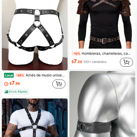
Hombreras, charreteras, capa, cinturón, correa de pecho de cuero sintético, hombro de la armadura de caballero de batalla
-10%
7
$
.20
100+ vendidos
Arnés de muslo unisex, cinturón de ligas de moda, correas de Body de cuero PU ajustables para gay, accesorios exóticos de correas
Local
-59%
7
$
.66
Envío Rápido