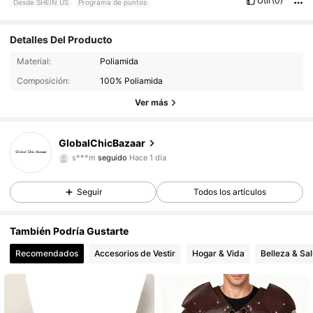
Útil
(0)
Desde SHEIN US
Programa de puntos
Detalles Del Producto
Material:
Poliamida
47 Seguidores
4.52
Composición:
100% Poliamida
47 Seguidores
4.52
Ver más
47 Seguidores
4.52
GlobalChicBazaar
s***m
seguido
Hace 1 día
47 Seguidores
4.52
Seguir
Todos los artículos
47 Seguidores
4.52
También Podría Gustarte
47 Seguidores
4.52
Recomendados
Accesorios de Vestir
Hogar & Vida
Belleza & Sa
47 Seguidores
4.52