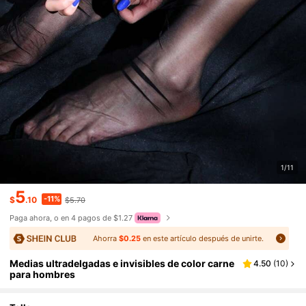
1/11
5
-11%
$
.10
$5.70
Paga ahora, o en 4 pagos de $1.27
Ahorra
$0.25
en este artículo después de unirte.
Medias ultradelgadas e invisibles de color carne
4.50
(
10
)
para hombres