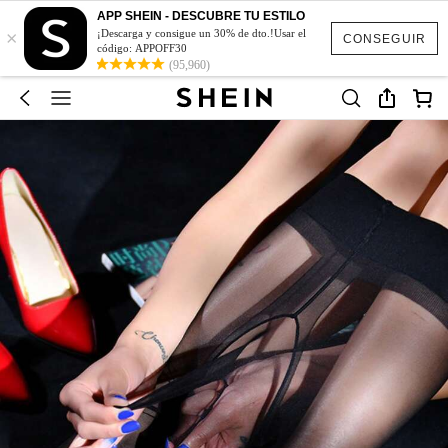
APP SHEIN - DESCUBRE TU ESTILO
×
¡Descarga y consigue un 30% de dto.!Usar el
CONSEGUIR
código: APPOFF30
(95,960)