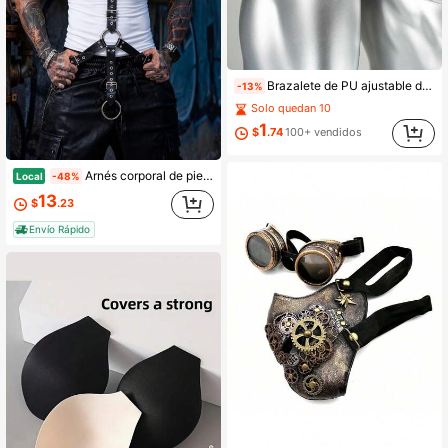
Brazalete de PU ajustable de moda para hombres, brazalete de estilo gótico, regalo del Día de San Valentín, accesorio de correa para el brazo, accesorio sexy para hombres
-13%
Solo quedan 10
1
$
.74
100+ vendidos
Arnés corporal de piel sintética estilo gótico para hombre con correas pectorales completas, accesorio de moda punk para disfraces y atuendos diarios.
Local
-48%
13
$
.23
Envío Rápido