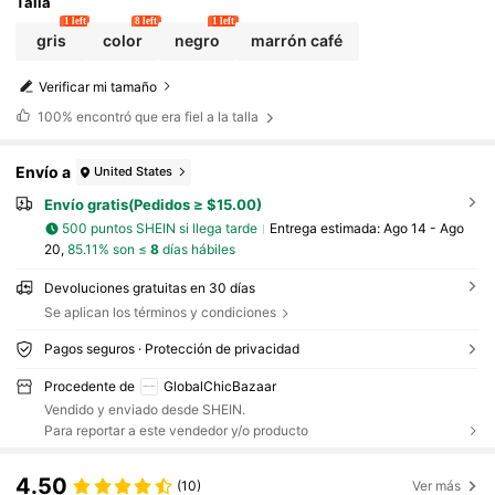
Talla
1 left
8 left
1 left
gris
color
negro
marrón café
Verificar mi tamaño
100%
encontró que era fiel a la talla
Envío a
United States
Envío gratis(Pedidos ≥ $15.00)
500 puntos SHEIN si llega tarde
Entrega estimada:
Ago 14 - Ago
20,
85.11% son ≤
8
días hábiles
Devoluciones gratuitas en 30 días
Se aplican los términos y condiciones
Pagos seguros · Protección de privacidad
Procedente de
GlobalChicBazaar
Vendido y enviado desde SHEIN.
Para reportar a este vendedor y/o producto
4.50
(10)
Ver más