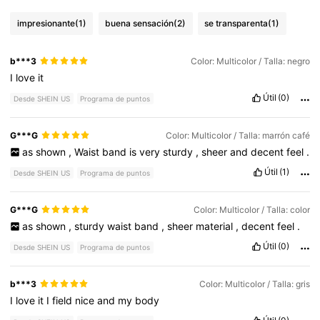
impresionante
(1)
buena sensación
(2)
se transparenta
(1)
b***3
Color: Multicolor / Talla: negro
I
love
it
Útil
(0)
Desde SHEIN US
Programa de puntos
G***G
Color: Multicolor / Talla: marrón café
as
shown
,
Waist
band
is
very
sturdy
,
sheer
and
decent
feel
.
Útil
(1)
Desde SHEIN US
Programa de puntos
G***G
Color: Multicolor / Talla: color
as
shown
,
sturdy
waist
band
,
sheer
material
,
decent
feel
.
Útil
(0)
Desde SHEIN US
Programa de puntos
b***3
Color: Multicolor / Talla: gris
I
love
it
I
field
nice
and
my
body