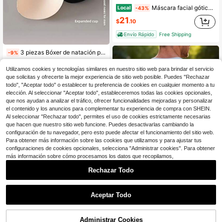
Máscara facial gótica retro steampunk con engranajes para cosplay, disfraz de fiesta, mascarada dorada
Local
-43%
21
$
.10
Envío Rápido
Free Shipping
3 piezas Bóxer de natación para hombres con relleno de esponja gruesa que realza visualmente y con forro de copa grueso
-9%
Solo quedan 6
Utilizamos cookies y tecnologías similares en nuestro sitio web para brindar el servicio
3
$
.20
que solicitas y ofrecerte la mejor experiencia de sitio web posible. Puedes "Rechazar
todo", "Aceptar todo" o establecer tu preferencia de cookies en cualquier momento a tu
elección. Al seleccionar "Aceptar todo", estableceremos todas las cookies opcionales,
que nos ayudan a analizar el tráfico, ofrecer funcionalidades mejoradas y personalizar
el contenido y los anuncios para complementar tu experiencia de compra con SHEIN.
Al seleccionar "Rechazar todo", permites el uso de cookies estrictamente necesarias
que hacen que nuestro sitio web funcione. Puedes desactivarlas cambiando la
configuración de tu navegador, pero esto puede afectar el funcionamiento del sitio web.
Para obtener más información sobre las cookies que utilizamos y para ajustar tus
configuraciones de cookies opcionales, selecciona "Administrar cookies". Para obtener
más información sobre cómo procesamos los datos que recopilamos,
Rechazar Todo
Aceptar Todo
Arnés de pecho y espalda de cuero estilo gótico punk para hombre, arnés cruzado ajustable para espalda, accesorios de ropa urbana para rave
Local
-55%
Máscara de gas Steampunk con remaches de púas para fiesta de disfraces de cosplay
Local
-42%
8
$
.22
¡Casi agotado!
Administrar Cookies
AÑADIR A LA BOLSA
¡11% DE DESCUENTO!
Envío Rápido