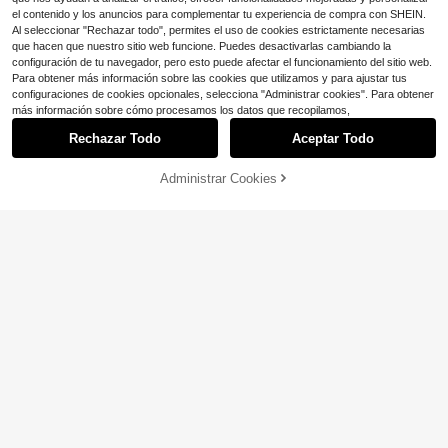
el contenido y los anuncios para complementar tu experiencia de compra con SHEIN.
Al seleccionar "Rechazar todo", permites el uso de cookies estrictamente necesarias
que hacen que nuestro sitio web funcione. Puedes desactivarlas cambiando la
configuración de tu navegador, pero esto puede afectar el funcionamiento del sitio web.
Para obtener más información sobre las cookies que utilizamos y para ajustar tus
configuraciones de cookies opcionales, selecciona "Administrar cookies". Para obtener
más información sobre cómo procesamos los datos que recopilamos,
8
Rechazar Todo
Aceptar Todo
Camiseta básica unisex de us
Local
o diario de cuello redondo y manga
#3 Más vendidos
en Apliques Camisetas de hombre
Administrar Cookies
corta, de algodón lavado de 230GS
¡23% DE DESCUENTO!
AÑADIR A LA BOLSA
1.4k+ vendidos
Ahorro de $0.93
M, de color liso y talla grande
6
$
.68
-41%
Feyah
1 pieza Camisa de manga corta bla
4-5 días hábiles
nca ligera y transpirable para hombr
300+ vendidos
e, Camisa para hombre, Tela ligera
6
$
.26
-13%
y transpirable, Ajuste holgado, Suav
e y amigable con la piel, Diseño de
cuello clásico, Camiseta para homb
re, Estilo de vacaciones, Lavable a
máquina, Adecuado para ocio junto
a la piscina, Viajes a la isla, Top de
verano para hombre, El tamaño es g
rande, Se puede pedir una talla talla
grande pequeña