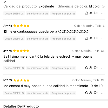
M
Calidad del producto:
Excelente
diferencia de color:
El
color
es
m
á
s
claro
que
la
foto
Descripción del aroma:
Huele
a
Útil
(0)
Desde SHEIN US
del mismo artículo
Programa de puntos
nuevo
Ajuste:
Fino
A***e
Color: Marrón / Talla: L
me
encantaaaaaaa
queda
bella
🥰🥰🥰🥰🥰🥰🥰🥰🥰
Útil
(0)
Desde SHEIN US
del mismo artículo
Programa de puntos
a***4
Color: Marrón / Talla: XL
Bell
í
simo
me
encant
ó
la
tela
tiene
estrech
y
muy
buena
calidad
Útil
(0)
Desde SHEIN US
del mismo artículo
Programa de puntos
k***5
Color: Marrón / Talla: XL
Me
encant
ó
muy
bonita
buena
calidad
lo
recomiendo
10
de
10
Útil
(0)
Desde SHEIN US
del mismo artículo
Programa de puntos
Detalles Del Producto