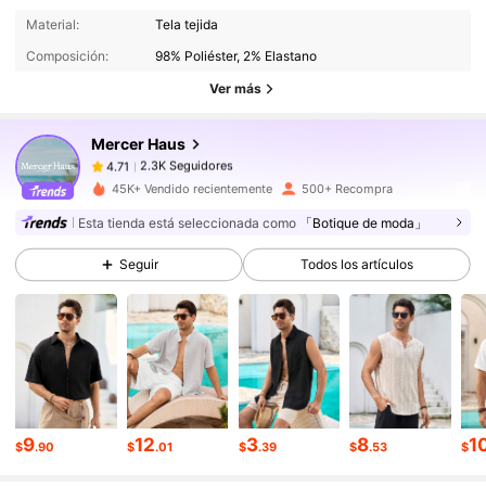
2.3K Seguidores
4.71
Material:
Tela tejida
Composición:
98% Poliéster, 2% Elastano
Ver más
2.3K Seguidores
4.71
Mercer Haus
2.3K Seguidores
4.71
45K+ Vendido recientemente
500+ Recompra
Esta tienda está seleccionada como
「Botique de moda」
2.3K Seguidores
4.71
Seguir
Todos los artículos
2.3K Seguidores
4.71
2.3K Seguidores
4.71
9
12
3
8
1
$
.90
$
.01
$
.39
$
.53
$
2.3K Seguidores
4.71