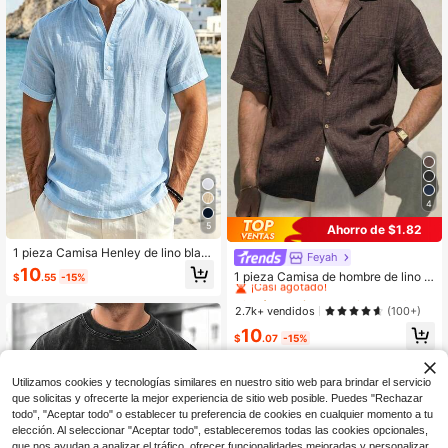
4
5
Ahorro de $1.82
1 pieza Camisa Henley de lino blan
Feyah
#2 Más vendidos
en Primavera Camisas de hombre
co para hombre, camisa casual de v
10
¡Casi agotado!
1 pieza Camisa de hombre de lino si
$
.55
-15%
erano para playa con cuello de pie
ntético marrón de corte holgado, ca
#2 Más vendidos
#2 Más vendidos
en Primavera Camisas de hombre
en Primavera Camisas de hombre
y manga corta, transpirable, versáti
misa casual de vacaciones, ligera y
l, adecuada para uso diario al aire li
¡Casi agotado!
¡Casi agotado!
2.7k+ vendidos
(100+)
transpirable, estilo de vacaciones, l
bre
#2 Más vendidos
en Primavera Camisas de hombre
10
avable a máquina, corte oversize, v
$
.07
-15%
¡Casi agotado!
erano playa vacaciones, salida a la
playa, top de hombre fresco y cómo
do, la talla es grande, se puede pedi
Utilizamos cookies y tecnologías similares en nuestro sitio web para brindar el servicio
r una talla menos, ropa de resort
que solicitas y ofrecerte la mejor experiencia de sitio web posible. Puedes "Rechazar
todo", "Aceptar todo" o establecer tu preferencia de cookies en cualquier momento a tu
elección. Al seleccionar "Aceptar todo", estableceremos todas las cookies opcionales,
que nos ayudan a analizar el tráfico, ofrecer funcionalidades mejoradas y personalizar