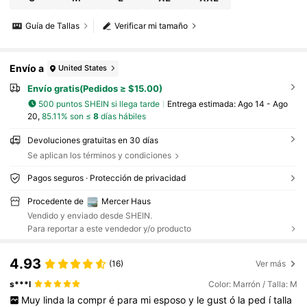
Guía de Tallas
Verificar mi tamaño
Envío a
United States
Envío gratis(Pedidos ≥ $15.00)
500 puntos SHEIN si llega tarde
Entrega estimada:
Ago 14 - Ago
20,
85.11% son ≤
8
días hábiles
Devoluciones gratuitas en 30 días
Se aplican los términos y condiciones
Pagos seguros · Protección de privacidad
Procedente de
Mercer Haus
Vendido y enviado desde SHEIN.
Para reportar a este vendedor y/o producto
4.93
(16)
Ver más
s***l
Color: Marrón / Talla: M
Muy
linda
la
compr
é
para
mi
esposo
y
le
gust
ó
la
ped
í
talla