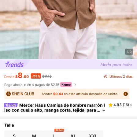
1/9
8
-23%
¡Últimos 2 días
$
.60
$11.19
Desde
Paga ahora, o en 4 pagos de $2.15
Ahorra
$0.43
en este artículo después de unirte.
Mercer Haus Camisa de hombre marrón l
4.93
(
16
)
iso con cuello alto, manga corta, tejida, para
vacaciones, con botones delanteros, bolsill
o, verano, camisa abotonada, ligera, transpirabl
e, fresca, regalo para novio, esposo, padre
Talla
10 left
S
M
L
XL
XXL