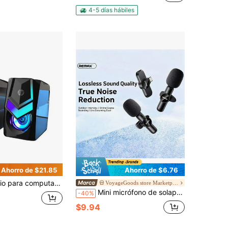
4-5 días hábiles
Ahorro de $21.85
Ahorro de $6.76
l escritorio Efecto de iluminación RGB Graves intensos Ajuste de volumen con cable tipo rodillo Plug and play Compatibilidad inteligente Negro
VoyageGoods store Marketplace
Mini micrófono de solapa inalámbrico con cancelación de ruido, micrófono de solapa inalámbrico 2.4G, micrófono con cancelación de ruido sin pérdidas, universal para teléfonos móviles y cámaras, Plug and Play, adecuado para grabación de vídeo, enseñanza, entrevistas, podcasts, etc., micrófono inalámbrico para transmisión en directo de uno a dos.
-40%
$9.94