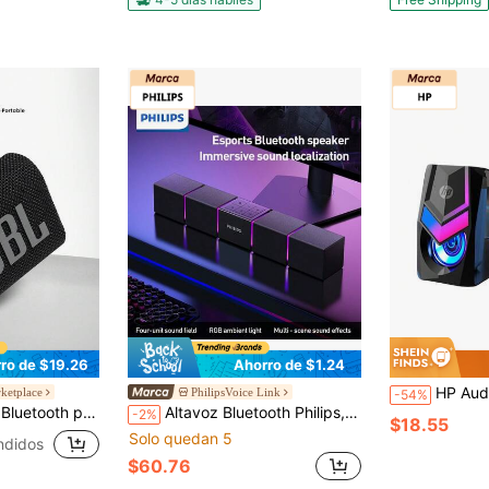
ro de $19.26
Ahorro de $1.24
HP Audio para computadora DHE-6000 Altavoz pequeño que no ocupa e
ketplace
PhilipsVoice Link
-54%
e al agua y al polvo, 5 horas de reproducción, para uso en el hogar, al aire de viaje
Altavoz Bluetooth Philips, adecuado para computadora de escritorio, sistema de altavoces estéreo de 4 unidades para juegos con iluminación RGB y subwoofer - Barra de sonido para computadora alimentada por USB, conexión de cable único, compatible con PC/portátil
-2%
$18.55
Solo quedan 5
ndidos
$60.76