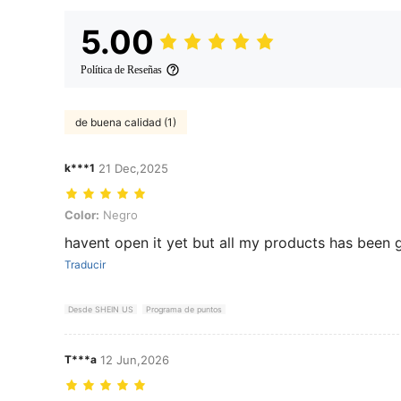
5.00
Política de Reseñas
de buena calidad (1)
k***1
21 Dec,2025
Color: Negro
Color:
Negro
havent open it yet but all my products has been
Traducir
Desde SHEIN US
Programa de puntos
T***a
12 Jun,2026