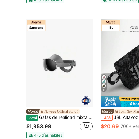
11
Ahor
Newegg Official Store
Tech Nex Mar
Gafas de realidad mixta Samsung Galaxy XR para PC - Campo de visión de 109 grados - Óptico - Micro OLED - Bluetooth/Wi-Fi - Batería recargable - Sombra plateada - -I610NZSAXAR
JBL Altavoz Bluetooth portátil mini Go 3 con gran audio y graves potentes, IP67 resistent
Local
-48%
$1,953.99
$20.69
700+ ve
4-5 días hábiles