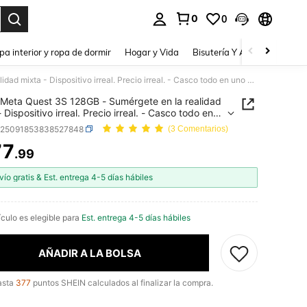
0
0
a. Press Enter to select.
pa interior y ropa de dormir
Hogar y Vida
Bisutería Y Accesorios
Be
Meta Quest 3S 128GB - Sumérgete en la realidad mixta - Dispositivo irreal. Precio irreal. - Casco todo en uno - Obtén una prueba de 3 meses de Meta Horizon+ incluida
Meta Quest 3S 128GB - Sumérgete en la realidad
 Dispositivo irreal. Precio irreal. - Casco todo en
Obtén una prueba de 3 meses de Meta Horizon+
e25091853838527848
(3 Comentarios)
a
77
.99
ICE AND AVAILABILITY
vío gratis & Est. entrega 4-5 días hábiles
ículo es elegible para
Est. entrega 4-5 días hábiles
AÑADIR A LA BOLSA
asta
377
puntos SHEIN calculados al finalizar la compra.