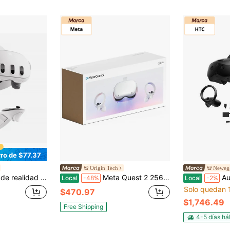
ro de $77.37
Origin Tech
Newegg
 Paquete Asgard's Wrath 2 - Gafas de realidad virtual - Gafas de realidad virtual inalámbricas
Meta Quest 2 256 GB: gafas de realidad virtual todo en uno avanzadas
Auricular de Rea
Local
-48%
Local
-2%
Solo quedan 
$470.97
$1,746.49
Free Shipping
4-5 días há