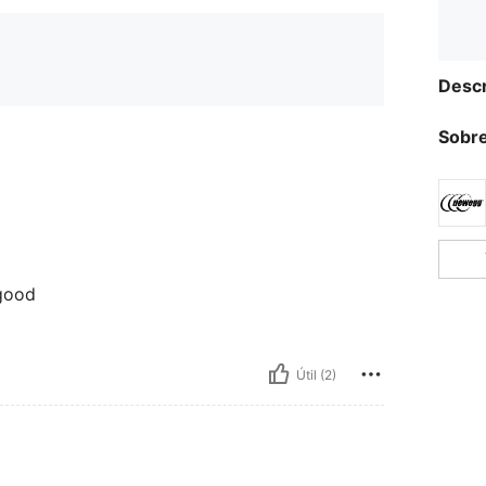
Descr
Sobre
 good
Útil (2)