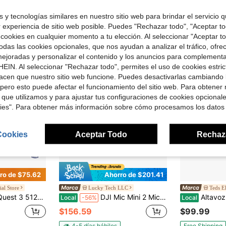
ron
 y tecnologías similares en nuestro sitio web para brindar el servicio qu
r experiencia de sitio web posible. Puedes "Rechazar todo", "Aceptar t
 cookies en cualquier momento a tu elección. Al seleccionar "Aceptar to
das las cookies opcionales, que nos ayudan a analizar el tráfico, ofre
ejoradas y personalizar el contenido y los anuncios para complementa
EIN. Al seleccionar "Rechazar todo", permites el uso de cookies estri
acen que nuestro sitio web funcione. Puedes desactivarlas cambiando 
pero esto puede afectar el funcionamiento del sitio web. Para obtener
 que utilizamos y para ajustar tus configuraciones de cookies opcional
kies". Para obtener más información sobre cómo procesamos los datos
Cookies
Aceptar Todo
Rechaz
ro de $75.62
Ahorro de $201.41
al Store
Lucky Tech LLC
Teds El
lla grande potencia de procesamiento gráfico - Realidad virtual sin cables - Acceso a talla grande de 40 juegos con una prueba de 3 meses de Meta Horizon+ incluida
DJI Mic Mini 2 Micrófono inalámbrico - 2 TX + 1 RX + Estuche de carga, Kit todo en uno, Transmisión de largo alcance, Cancelación de ruido inteligente, Integración perfecta en el ecosistema
Altavoz Bluetooth po
Local
-56%
Local
$156.59
$99.99
4-5 días hábiles
Free Shipping