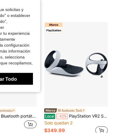
e solicitas y
odo" o establecer
do",
cer
r tu experiencia
ctamente
la configuración
 más información
es, selecciona
 que recopilamos,
ar Todo
ectronics
Authentic Tech
rtátil y resistente al agua JBL Flip 7 (Azul)
PlayStation VR2 Sony reacondicionado - Paquete Horizon Call Of The Mountain - Blanco (Juego no incluido)
Local
-42%
Solo quedan 2
$349.99