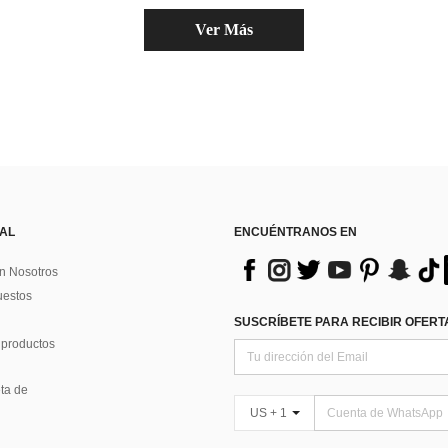
Ver Más
 AL
ENCUÉNTRANOS EN
n Nosotros
uestos
SUSCRÍBETE PARA RECIBIR OFERTA
 productos
ta de
US + 1