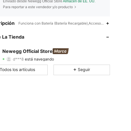
Enviado desde Newegg Official Store
Almacén de EE. UU.
Para reportar a este vendedor y/o producto
ipción
4.77
6.8K
1.2K
Funciona con Batería (Batería Recargable),Accesorios para Disposit
4.77
6.8K
1.2K
 La Tienda
4.77
6.8K
1.2K
Newegg Official Store
d***8
está navegando
4.77
6.8K
1.2K
Calificación
Artículos
Seguidores
Todos los artículos
Seguir
4.77
6.8K
1.2K
4.77
6.8K
1.2K
4.77
6.8K
1.2K
4.77
6.8K
1.2K
4.77
6.8K
1.2K