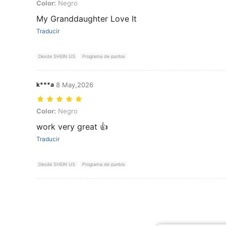
Color: Negro
Color:
Negro
My Granddaughter Love It
Traducir
Desde SHEIN US
Programa de puntos
k***a
8 May,2026
Color: Negro
Color:
Negro
work very great 👍
Traducir
Desde SHEIN US
Programa de puntos