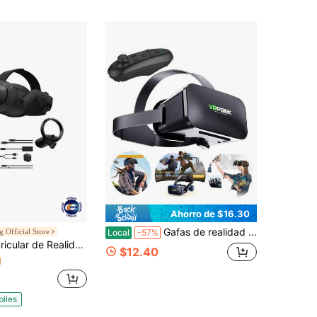
Ahorro de $16.30
Gafas de realidad virtual 3D Casco de realidad virtual para teléfonos Lentes Gafas Dispositivos Viar Smart Smartphones Juego Visor Móvil Set
 Official Store
Local
-57%
lidad Virtual HTC VIVE Focus Vision con Controladores, Edición Empresarial, Paquete con Kit de Transmisión
$12.40
1
biles