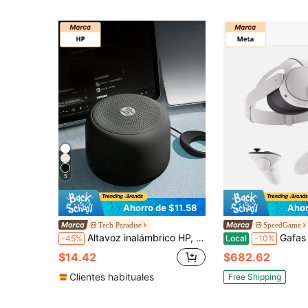
5
Ahorro de $11.58
Ahor
Tech Paradise
SpeedGame
Altavoz inalámbrico HP, altavoz de color Dopamina, portátil para exteriores, compatible con lectura de datos TF/Flax, altavoz inalámbrico, Wireless 5.3, graves impactantes - el altavoz recargable puede lograr un volumen talla grande alto y una batería talla grande duradera
Gafas de realidad mixta Meta Quest 3S de 512 GB:
-45%
Local
-10%
$14.42
$682.62
Clientes habituales
Free Shipping