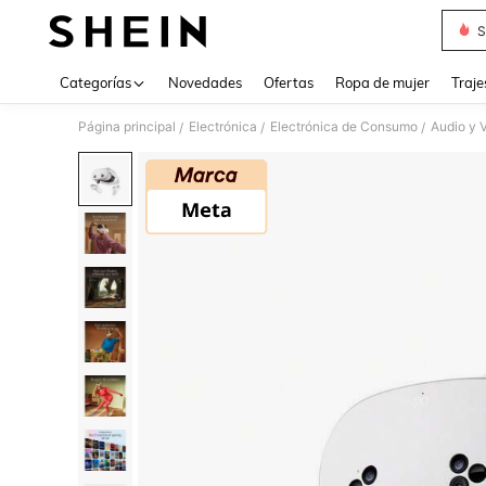
S
Use up 
Categorías
Novedades
Ofertas
Ropa de mujer
Traje
Página principal
Electrónica
Electrónica de Consumo
Audio y V
/
/
/