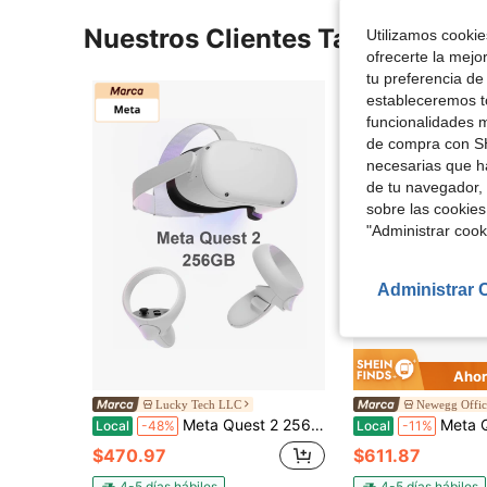
Nuestros Clientes También Vie
Utilizamos cookies
ofrecerte la mejo
tu preferencia de
estableceremos to
funcionalidades m
de compra con SH
necesarias que h
de tu navegador, 
sobre las cookies
"Administrar coo
Administrar 
Ahor
Lucky Tech LLC
Newegg Offici
Meta Quest 2 256 GB: gafas de realidad virtual todo en uno avanzadas para una experiencia inmersiva
Meta Quest 3 512GB | Casco de realidad virtual - Resolución un 30% talla grande nítida - 2X ta
Local
-48%
Local
-11%
$470.97
$611.87
4-5 días hábiles
4-5 días hábiles