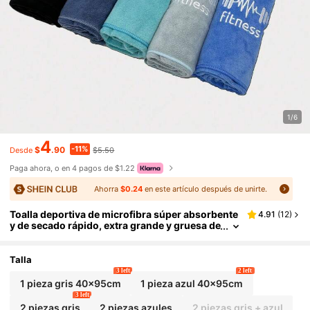
1/6
4
-11%
$
.90
$5.50
Desde
Paga ahora, o en 4 pagos de $1.22
Ahorra
$0.24
en este artículo después de unirte.
Toalla deportiva de microfibra súper absorbente
4.91
(
12
)
y de secado rápido, extra grande y gruesa de
15.8x37.4 pulgadas, toalla de sudor multicol
or para gimnasio, yoga, correr, tenis, natación, c
amping, toalla multiusos para playa, piscina, flot
Talla
ador, accesorio unisex para fiestas y exteriores
3 left
2 left
1 pieza gris 40x95cm
1 pieza azul 40x95cm
3 left
2 piezas gris
2 piezas azules
2 piezas gris + azul