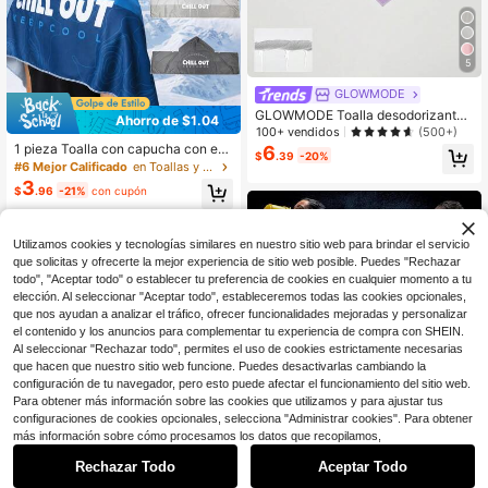
5
GLOWMODE
GLOWMODE Toalla desodorizante
Ahorro de $1.04
para refrescarse del sudor
100+ vendidos
(500+)
1 pieza Toalla con capucha con est
6
$
.39
-20%
ampado Chill Out, bufanda deportiv
#6 Mejor Calificado
en Toallas y pañuelos deportivos
a de secado rápido con protección
3
$
.96
-21%
con cupón
solar, envoltura ligera y transpirable
para cuello y cabeza, adecuada par
a fitness, correr, senderismo, activid
ades al aire libre, esencial para la pl
Utilizamos cookies y tecnologías similares en nuestro sitio web para brindar el servicio
aya, mantente fresco en clima calur
que solicitas y ofrecerte la mejor experiencia de sitio web posible. Puedes "Rechazar
oso
todo", "Aceptar todo" o establecer tu preferencia de cookies en cualquier momento a tu
elección. Al seleccionar "Aceptar todo", estableceremos todas las cookies opcionales,
que nos ayudan a analizar el tráfico, ofrecer funcionalidades mejoradas y personalizar
el contenido y los anuncios para complementar tu experiencia de compra con SHEIN.
Al seleccionar "Rechazar todo", permites el uso de cookies estrictamente necesarias
que hacen que nuestro sitio web funcione. Puedes desactivarlas cambiando la
configuración de tu navegador, pero esto puede afectar el funcionamiento del sitio web.
Para obtener más información sobre las cookies que utilizamos y para ajustar tus
configuraciones de cookies opcionales, selecciona "Administrar cookies". Para obtener
más información sobre cómo procesamos los datos que recopilamos,
Rechazar Todo
Aceptar Todo