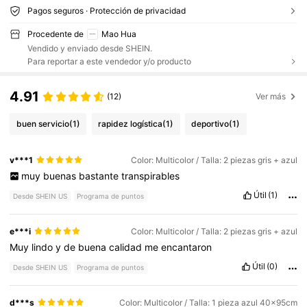
Pagos seguros · Protección de privacidad
Procedente de
Mao Hua
Vendido y enviado desde SHEIN.
Para reportar a este vendedor y/o producto
4.91
(12)
Ver más
buen servicio
(1)
rapidez logística
(1)
deportivo
(1)
v***1
Color: Multicolor / Talla: 2 piezas gris + azul
muy
buenas
bastante
transpirables
Útil
(1)
Desde SHEIN US
Programa de puntos
e***i
Color: Multicolor / Talla: 2 piezas gris + azul
Muy
lindo
y
de
buena
calidad
me
encantaron
Útil
(0)
Desde SHEIN US
Programa de puntos
d***s
Color: Multicolor / Talla: 1 pieza azul 40x95cm