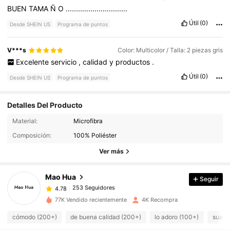
BUEN
TAMA
Ñ
O
..............................
Útil
(0)
Desde SHEIN US
Programa de puntos
V***s
Color: Multicolor / Talla: 2 piezas gris
Excelente
servicio
,
calidad
y
productos
.
Útil
(0)
Desde SHEIN US
Programa de puntos
Detalles Del Producto
253 Seguidores
4.78
Material:
Microfibra
Composición:
100% Poliéster
Ver más
253 Seguidores
4.78
Mao Hua
Seguir
253 Seguidores
4.78
w***7
pagó
Hace 2 horas
77K Vendido recientemente
4K Recompra
253 Seguidores
4.78
cómodo (200+)
de buena calidad (200+)
lo adoro (100+)
suave