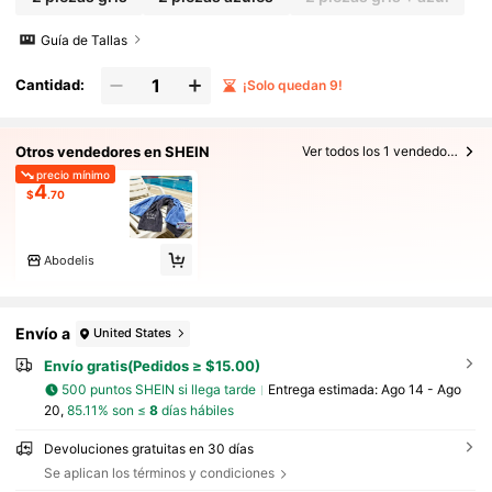
Guía de Tallas
Cantidad:
¡Solo quedan 9!
Otros vendedores en SHEIN
Ver todos los 1 vendedores
precio mínimo
4
$
.70
Abodelis
Envío a
United States
Envío gratis(Pedidos ≥ $15.00)
500 puntos SHEIN si llega tarde
Entrega estimada:
Ago 14 - Ago
20,
85.11% son ≤
8
días hábiles
Devoluciones gratuitas en 30 días
Se aplican los términos y condiciones