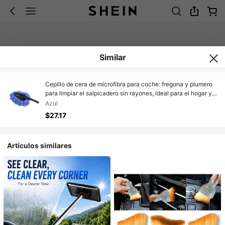
Similar
Cepillo de cera de microfibra para coche: fregona y plumero
para limpiar el salpicadero sin rayones, ideal para el hogar y
la oficina.
Azul
$27.17
Artículos similares