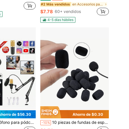
en Accesorios para micrófonos
#2 Más vendidos
$7.78
60+ vendidos
s
4-5 días hábiles
Ahorro de $56.30
Ahorro de $0.30
ndensador BM-800 con tarjeta de sonido en vivo, equipo para pódcast con cambiador de voz y mezclador para PC, smartphone, grabación y transmisión en estudio, con soporte de brazo de tijera.
10 piezas de fundas de esponja para micrófono de auriculares, adecuadas para amplificador creativo, auriculares con micrófono, previenen el ruido por salpicaduras y reducen el ruido
-10%