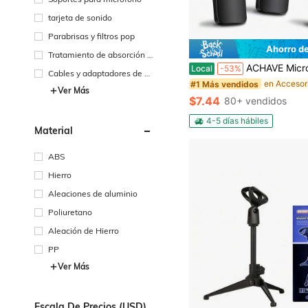
tarjeta de sonido
Parabrisas y filtros pop
Ahorro d
Tratamiento de absorción a
cústica
ACHAVE Micrófono inalámbrico compatible con iPhone y Android, con reducción de ruido y sonido claro. Micrófono de sol
Local
-53%
Cables y adaptadores de m
#1 Más vendidos
icrófono
Ver Más
$7.44
80+ vendidos
4-5 días hábiles
Material
ABS
Hierro
Aleaciones de aluminio
Poliuretano
Aleación de Hierro
PP
Ver Más
Escala De Precios (USD)