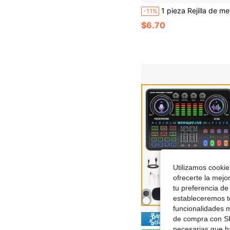
1 pieza Rejilla de metal de repuesto para micrófono inalámbrico SM58, cubierta de malla de cabeza de micrófono profes
-11%
$6.70
Utilizamos cookies
ofrecerte la mejo
tu preferencia de
estableceremos to
funcionalidades m
de compra con SH
Ahorro de
necesarias que h