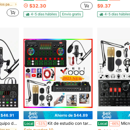
en Accesorios para micrófonos
$32.30
$9.37
4-5 días hábiles
Envío gratis
4-5 días hábile
 $46.91
Ahorro de $44.89
micrófono para podcasting, grabación, canto y streaming para gamers.
Kit de estudio con tarjeta de sonido M300, mezclador de audio profesional para transmisión en vivo, equipo para podcast, excelente calidad de sonido y bajo nivel de ruido. Amplia aplicación para podcasting, grabación, canto, transmisión y juegos.
Micrófono para pódcast, placa de sonido, micrófono de co
Local
-53%
Local
-66%
Solo quedan 10
en Accesorios para micrófonos