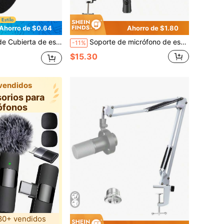
Ahorro de $0.64
Ahorro de $1.80
azo para micrófono negro, adecuado para micrófono de conferencia
Soporte de micrófono de escritorio estilo brazo NB-35, adecuado para micrófono BM800, con brazo de suspensión tipo araña, tipo universal
-11%
$15.30
vendidos
orios para
ófonos
0+ vendidos