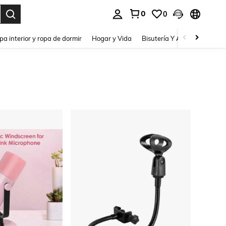
0
0
pa interior y ropa de dormir
Hogar y Vida
Bisutería Y Accesorios
Be