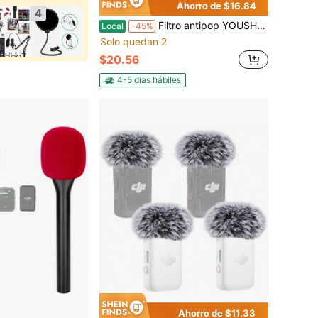
Ahorro de $16.84
4
Filtro antipop YOUSHARES compatible con Fifine K688 - Funda de micrófono y paravientos de espuma para reducir el ruido de fondo en grabaciones y transmisiones en vivo
Local
-45%
Solo quedan 2
$20.56
4-5 días hábiles
Ahorro de $11.33