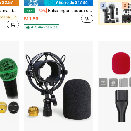
e $2.57
Ahorro de $17.34
2
3
 transmisión en vivo y grabación de podcasts
Bolsa organizadora de micrófono a prueba de agua y resistente a los arañazos para caja de fiesta con micrófono inalámbrico
Local
-60%
en Accesorios para micrófonos
$11.56
4-5 días hábiles