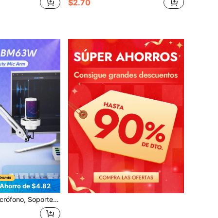
$2.70
Ahorro de $4.82
para grabación de podcasts, transmisión en vivo, videojuegos, con abrazadera para escritorio, tornillo de 5/8", abrazaderas de cable - FIFINE BM63 Blanco