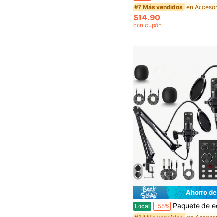
#7 Más vendidos
$14.90
con cupón
Ahorro de
Paquete de equipo de podcast mejorado (2026) para 2 personas, paquete de estudio de grabación con interfaz de audio profesional y 
Local
-55%