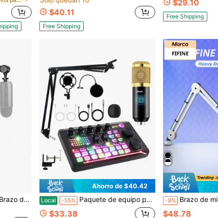
$29.10
$40.11
Free Shipping
hipping
Free Shipping
Ahorro de $40.42
stable, soporte de micrófono compatible con micrófono, QuadCast, SM7B
Paquete de equipo para podcast: micrófono de estudio, equipo de estudio, paquete de estudio de grabación con cambiador de voz, tarjeta de sonido en vivo, interfaz de audio para computadora portátil, vlog, transmisión en vivo
Brazo de micrófono, Soporte de micrófono de metal de alta resistencia, Brazo de suspensión de tijera ajustable 
Local
-55%
-9%
$33.38
$48.78