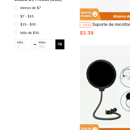
Menos de $7
$7 - $15
Ahorro d
Soporte de micrófono universal de sobremesa tipo trípode, mini portátil y ajustable
$15 - $30
-34%
$3.38
Más de $30
Mín.:
Máx:
Ok