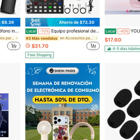
e $8.36
Ahorro de $72.30
apa para podcast, grabación de video, transmisión en vivo, vlog
Equipo profesional de podcast de alta gama, paquete con micrófono. Micrófono de condensador de estudio de amplia aplicación, perfecto para podcasting, grabación, canto, streaming y videojuegos.
YOUSHARES Filtro anti-pop compatible 
Local
-70%
Local
-45%
en Accesorios para micrófonos
en Accesorios para micrófonos
#3 Más vendidos
$17.60
$31.70
4-5 días hábile
Free Shipping