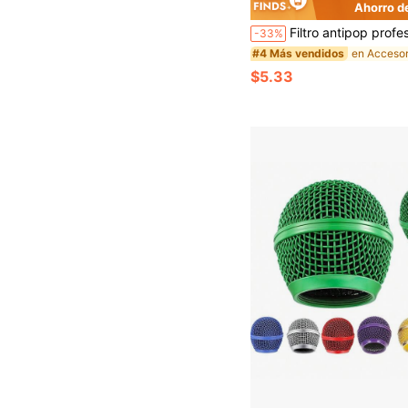
Ahorro d
Filtro antipop profesional de micrófono con clip flexible de 360° y difusor de sonido de doble capa, adecuado para karaoke,
-33%
#4 Más vendidos
$5.33