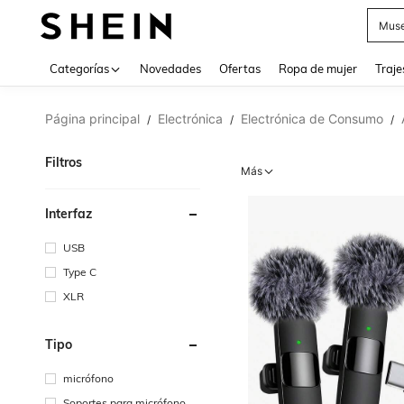
Muse
Categorías
Novedades
Ofertas
Ropa de mujer
Traje
Página principal
Electrónica
Electrónica de Consumo
/
/
/
Filtros
Más
Interfaz
USB
Type C
XLR
Tipo
micrófono
Soportes para micrófono