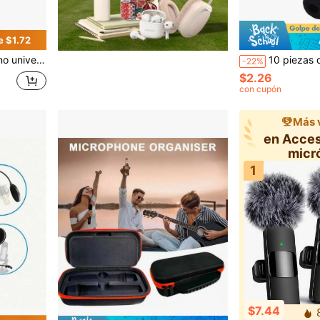
e $1.72
, con abrazadera y soporte ligero
10 piezas de Cubierta de espuma de reempl
-22%
$2.26
con cupón
Más 
en Acces
micr
1
$7.44
8