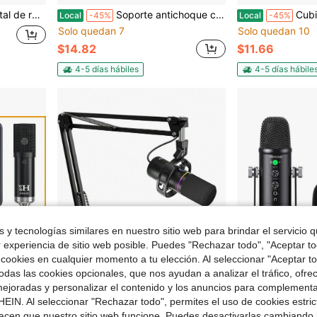
ional reemplazable (opcional multicolor)
Soporte antichoque con filtro antipop - Pantalla de espuma con soporte antichoque para micrófono que reduce el ruido por vibración y bloquea los sonidos explosivos para los micrófonos de condensador Audio Technica AT2020, AT2035, ATR2500 de YOUSHARES
Cubierta de micrófono de espuma compatibl
Local
-45%
Local
-45%
Solo quedan 7
Solo quedan 10
$14.82
$11.66
4-5 días hábiles
4-5 días hábile
 y tecnologías similares en nuestro sitio web para brindar el servicio qu
r experiencia de sitio web posible. Puedes "Rechazar todo", "Aceptar t
 cookies en cualquier momento a tu elección. Al seleccionar "Aceptar to
das las cookies opcionales, que nos ayudan a analizar el tráfico, ofre
ejoradas y personalizar el contenido y los anuncios para complementa
EIN. Al seleccionar "Rechazar todo", permites el uso de cookies estri
 $99.18
Ahorro de $34.25
acen que nuestro sitio web funcione. Puedes desactivarlas cambiando 