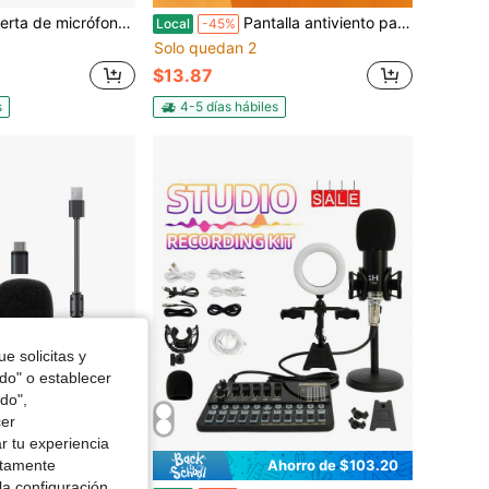
e con Rode Wireless Go 2/PRO, apta para adaptador portátil de entrevista, repuesto del filtro pop de Rode para bloquear los plosivos, de YOUSHARES
Pantalla antiviento para micrófono YOUSHARES para DJI MIC 2, cubierta de micrófono de peluche filtro de pop para reducir el ruido de fondo, 2 unidades (no apto para DJI MIC 1)
Local
-45%
Solo quedan 2
$13.87
s
4-5 días hábiles
e solicitas y
odo" o establecer
do",
cer
r tu experiencia
ctamente
Ahorro de $35.70
Ahorro de $103.20
la configuración