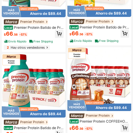
Ahorro de $89.44
Ahorro de $89.44
Premier Protein
Premier Protein
Premier Protein Batido de Pro
Premier Protein Batido de Pro
Local
Local
teína Premier, Chocolate, 30g de Pr
teína Premier, Chocolate, 30g de Pr
66
66
$
.56
-57%
$
.56
-57%
oteína, Sin Azúcar Añadida, 24 Vita
oteína, Sin Azúcar Añadida, 24 Vita
minas & Minerales para Apoyar la S
minas & Minerales para Apoyar la S
Envío Rápido
Free Shipping
Envío Rápido
Free Shipping
alud Inmunológica, Sin Gluten, 11.5
alud Inmunológica, Sin Gluten, 11.5
2
Hay otros vendedores
Fl Oz (Paquete de 12)
Fl Oz (Paquete de 12)
Ahorro de $89.44
Ahorro de $89.44
Premier Protein
Premier Protein COFFEEHOU
Local
Premier Protein
SE Caramel Macchiato Batido de Pr
66
Premier Protein Batido de Pro
Local
$
.56
-57%
oteína con Cafeína para Energía – 3
teína Premier, Chocolate, 30g de Pr