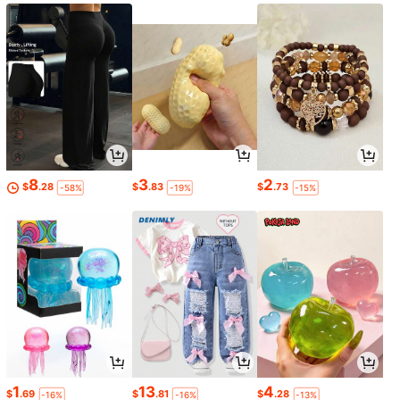
8
3
2
$
.28
$
.83
$
.73
-58%
-19%
-15%
1
13
4
$
.69
$
.81
$
.28
-16%
-16%
-13%