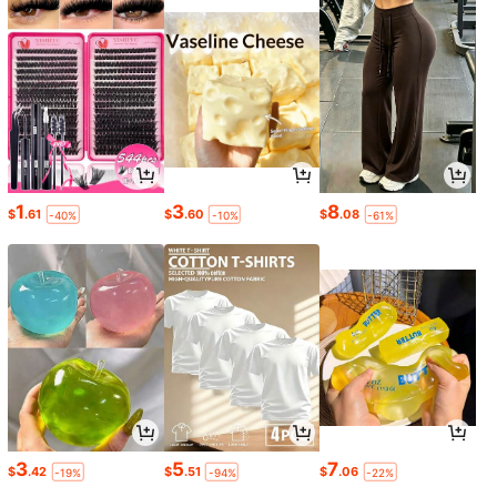
1
3
8
$
.61
$
.60
$
.08
-40%
-10%
-61%
3
5
7
$
.42
$
.51
$
.06
-19%
-94%
-22%