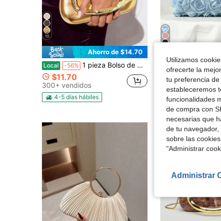
10
25
Ahorro de $14.70
Utilizamos cookies
1 pieza Bolso de mano estilo caja de metal vintage,bolso de noche,bolso para fiesta formal,bolso para vestido de gala,bolso para fiesta de baile,bolso de boda dorado,bolso de novia,bolso de
Dedoo Bolso de noche para mujer, estampado floral, ribete metálico dorado, cadena desmontable, estilo
Local
-56%
-29%
ofrecerte la mejo
$11.70
¡Casi agotado!
tu preferencia de
300+ vendidos
$9.92
100+ vend
estableceremos to
4-5 días hábiles
funcionalidades m
de compra con SH
necesarias que h
de tu navegador, 
sobre las cookies
"Administrar coo
Administrar 