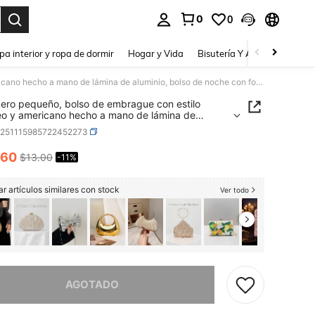
0
0
a. Press Enter to select.
pa interior y ropa de dormir
Hogar y Vida
Bisutería Y Accesorios
Be
Monedero pequeño, bolso de embrague con estilo europeo y americano hecho a mano de lámina de aluminio, bolso de noche con forma de botella para mujer
ro pequeño, bolso de embrague con estilo
o y americano hecho a mano de lámina de
io, bolso de noche con forma de botella para
g251115985722452273
.60
$13.00
-11%
ICE AND AVAILABILITY
r artículos similares con stock
Ver todo
imos, este producto está agotado.
AGOTADO