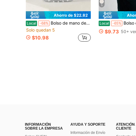
5
Ahorro de $22.82
Ahor
Bolso de mano de fiesta para mujer, estilo europeo y americano, con decoración de girasol y diamantes de imitación, versátil para ocasiones formales.
Bolso de mano rectangular largo tejido metálico multicolor para mu
Local
-68%
Local
-65%
Solo quedan 5
$9.73
50+ ve
$10.98
INFORMACIÓN
AYUDA Y SOPORTE
ATENCIÓN
SOBRE LA EMPRESA
CLIENTE
Información de Envío