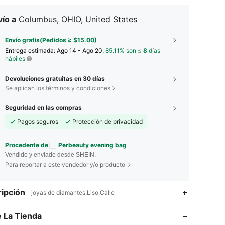
ío a
Columbus, OHIO, United States
Envío gratis(Pedidos ≥ $15.00)
Entrega estimada:
Ago 14 - Ago 20,
85.11% son ≤
8
días
hábiles
Devoluciones gratuitas en 30 días
Se aplican los términos y condiciones
Seguridad en las compras
Pagos seguros
Protección de privacidad
Procedente de
Perbeauty evening bag
Vendido y enviado desde SHEIN.
Para reportar a este vendedor y/o producto
ipción
joyas de diamantes,Liso,Calle
 La Tienda
4.90
42
663