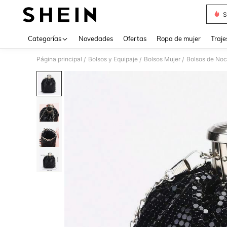
S
Use up 
Categorías
Novedades
Ofertas
Ropa de mujer
Traje
Página principal
Bolsos y Equipaje
Bolsos Mujer
Bolsos de Noc
/
/
/