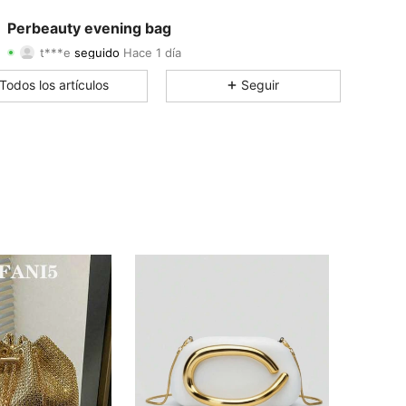
4.90
42
663
Perbeauty evening bag
t***e
seguido
Hace 1 día
4.90
42
663
Todos los artículos
Seguir
4.90
42
663
4.90
42
663