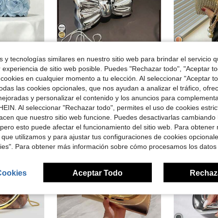
Ahorro de $0.25
 y tecnologías similares en nuestro sitio web para brindar el servicio qu
 vintage romántico, adecuado para bodas, fiestas de damas de honor, mujeres, todas las estaciones
Bolso de noche en forma de lazo, bolso de hombro/cruzado y monedero para mujer, adecuado para fiestas y citas, estuche decorativo para auriculares, accesorio de moda
Bolso de cubo de unicolor y de moda para mujeres, bolso de hombro elegante y versátil con cadena, adecuado para compras, llevar la billetera,
-4%
-27%
r experiencia de sitio web posible. Puedes "Rechazar todo", "Aceptar t
en Arco Bolsos De Noche Para Mujer
#4 Más vendidos
#2 Más vendid
 cookies en cualquier momento a tu elección. Al seleccionar "Aceptar to
$7.71
1.1k+ 
$5.38
idos
300+ vendidos
das las cookies opcionales, que nos ayudan a analizar el tráfico, ofre
con cupón
ejoradas y personalizar el contenido y los anuncios para complementa
EIN. Al seleccionar "Rechazar todo", permites el uso de cookies estri
acen que nuestro sitio web funcione. Puedes desactivarlas cambiando 
pero esto puede afectar el funcionamiento del sitio web. Para obtener
 que utilizamos y para ajustar tus configuraciones de cookies opcional
kies". Para obtener más información sobre cómo procesamos los datos
Cookies
Aceptar Todo
Rechaz