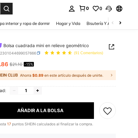
0
0
a. Press Enter to select.
pa interior y ropa de dormir
Hogar y Vida
Bisutería Y Accesorios
Be
Bolsa cuadrada mini en relieve geométrico
g2301044699057666
(91 Comentarios)
.86
$21.10
-15%
ICE AND AVAILABILITY
Ahorra
$0.89
en este artículo después de unirte.
ad:
AÑADIR A LA BOLSA
asta
17
puntos SHEIN calculados al finalizar la compra.