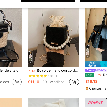
4
9
on textura tejida de color contrastante y estilo cubo
Bolso de mano con cordón y perlas en miniatura con pliegues, bolso de mano con cordón de moda
#VidaCa
-11%
Bolso cuadrado de 
Local
-7%
(1000+)
$16.18
$11.10
didos
100+ vendidos
Clientes ha