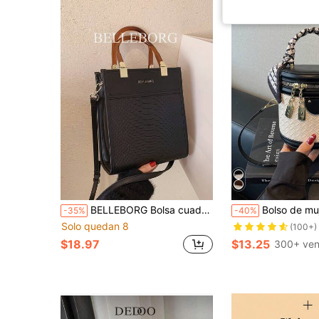
BELLEBORG Bolsa cuadrada con estampado de letra de piel de serpiente en relieve
Bolso de mujer de alta gama versátil para el verano, c
-35%
-40%
Solo quedan 8
(100+)
$18.97
$13.25
300+ ven