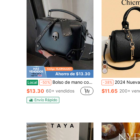
Ahorro de $13.30
Bolso de mano con diseño de calavera estilo motocicleta de nicho, bolso de hombro con decoración de remaches de estilo gótico a la moda, bolso de mensajero de unicolor oscuro y fresco, adecuado para actividades de Halloween, cosplay, fiestas, bolso de Halloween, perfecto para fiestas de disfraces, moda gótica, mejor regalo de Halloween para mujeres
2024 Nueva Moda Clásica Payaso unicolor Material PU Impermeable Gráfico de Letra Decoración Bolso con Forma de Almohada de Doble Manija con Colgante de Animal, Adecuado para Compras, Se Puede Usar Cruzado. Adecuado par
Local
-50%
-38%
$13.30
$11.65
60+ vendidos
200+ ven
Envío Rápido