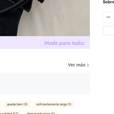
Sobre
Ver más
queda bien (3)
suficientemente largo (1)
 calidad (12)
demasiado largo (1)