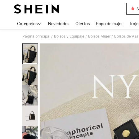
S
Use up 
Categorías
Novedades
Ofertas
Ropa de mujer
Traje
Página principal
Bolsos y Equipaje
Bolsos Mujer
Bolsos de Asa
/
/
/