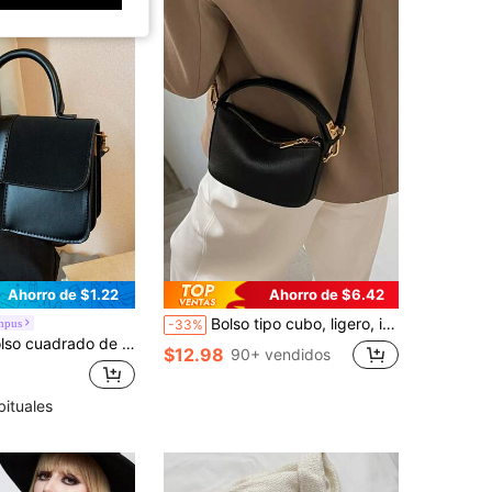
Ahorro de $1.22
Ahorro de $6.42
Bolso tipo cubo, ligero, informal, de negocios, con cierre giratorio y asa superior, para adolescentes, niñas, mujeres, estudiantes universitarios, novatos y trabajadores administrativos, perfecto para la oficina, la universidad, el trabajo, los negocios, los desplazamientos, al aire libre, los viajes, las excursiones
mpus
-33%
mujer con diseño de patchwork a cuadros bicolor, con estilo fashionable, elegante y minimalista, de correa cruzada, color negro
$12.98
90+ vendidos
bituales