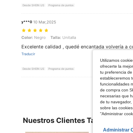
Desde SHEIN US
Programa de puntos
y***0
10 Mar,2025
Color: Negro, Talla: Unitalla
Color:
Negro
Talla:
Unitalla
Excelente calidad , quedé encantada volvería a c
Traducir
Utilizamos cookies
ofrecerte la mejo
Desde SHEIN US
Programa de puntos
tu preferencia de
estableceremos to
funcionalidades m
Ver Más Re
de compra con SH
necesarias que h
de tu navegador, 
sobre las cookies
"Administrar coo
Nuestros Clientes También Vie
Administrar 