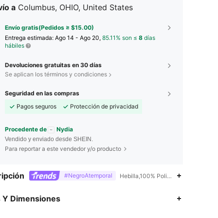
ío a
Columbus, OHIO, United States
Envío gratis(Pedidos ≥ $15.00)
Entrega estimada:
Ago 14 - Ago 20,
85.11% son ≤
8
días
hábiles
Devoluciones gratuitas en 30 días
Se aplican los términos y condiciones
Seguridad en las compras
Pagos seguros
Protección de privacidad
Procedente de
Nydia
Vendido y enviado desde SHEIN.
Para reportar a este vendedor y/o producto
ipción
#NegroAtemporal
Hebilla,100% Poliuretano,ligero
4.87
276
57K
s Y Dimensiones