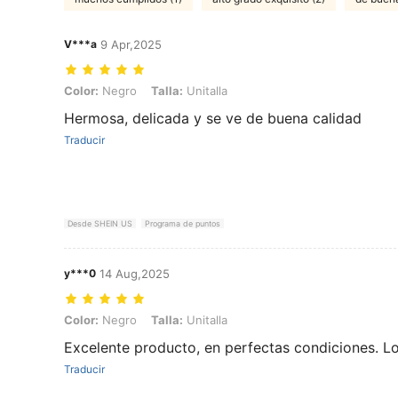
V***a
9 Apr,2025
Color: Negro, Talla: Unitalla
Color:
Negro
Talla:
Unitalla
Hermosa, delicada y se ve de buena calidad
Traducir
Desde SHEIN US
Programa de puntos
y***0
14 Aug,2025
Color: Negro, Talla: Unitalla
Color:
Negro
Talla:
Unitalla
Excelente producto, en perfectas condiciones. L
Traducir