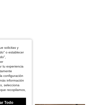
e solicitas y
odo" o establecer
do",
cer
r tu experiencia
ctamente
la configuración
 más información
es, selecciona
 que recopilamos,
ar Todo