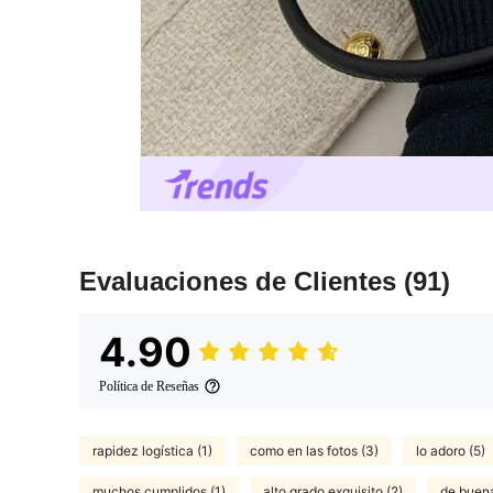
Evaluaciones de Clientes
(91)
4.90
Política de Reseñas
rapidez logística (1)
como en las fotos (3)
lo adoro (5)
muchos cumplidos (1)
alto grado exquisito (2)
de buena