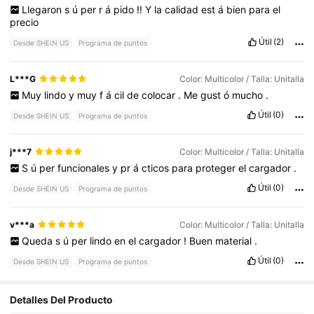
Llegaron
s
ú
per
r
á
pido
!!
Y
la
calidad
est
á
bien
para
el
precio
Útil
(2)
Desde SHEIN US
Programa de puntos
L***G
Color: Multicolor / Talla: Unitalla
Muy
lindo
y
muy
f
á
cil
de
colocar
.
Me
gust
ó
mucho
.
Útil
(0)
Desde SHEIN US
Programa de puntos
j***7
Color: Multicolor / Talla: Unitalla
S
ú
per
funcionales
y
pr
á
cticos
para
proteger
el
cargador
.
Útil
(0)
Desde SHEIN US
Programa de puntos
v***a
Color: Multicolor / Talla: Unitalla
Queda
s
ú
per
lindo
en
el
cargador
!
Buen
material
.
Útil
(0)
Desde SHEIN US
Programa de puntos
Detalles Del Producto
90 Seguidores
4.85