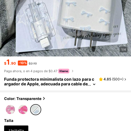
1/4
1
-10%
$
.90
$2.10
Paga ahora, o en 4 pagos de $0.47
Funda protectora minimalista con lazo para c
4.85
(
500+
)
argador de Apple, adecuada para cable de
cargador de 20W 15, cable de datos de tel
éfono 16 Pro Max, cubierta protectora 13/14 Pl
us, anti-doblado, anti-mordedura
Color: Transparente
Talla
Unitalla