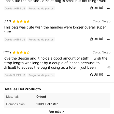
Looks
like
the
picture
.
Size
of
bag
is
small
but
fits
things
well
.
Útil
(0)
Desde SHEIN US
Programa de puntos
t***t
Color: Negro
This
bag
was
cute
wish
the
handles
were
longer
overall
super
cute
Útil
(0)
Desde SHEIN US
Programa de puntos
l***z
Color: Negro
love
the
design
and
it
holds
a
good
amount
of
stuff
.
I
wish
the
strap
length
was
longer
by
a
couple
of
inches
because
its
difficult
to
access
the
bag
if
using
as
a
tote
.
i
just
been
carrying
it
in
my
hand
.
Útil
(0)
Desde SHEIN US
Programa de puntos
Detalles Del Producto
Material:
Oxford
Composición:
100% Poliéster
Ver más