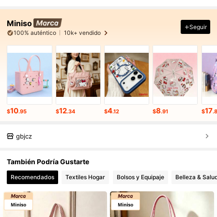
Miniso
Seguir
100% auténtico
10k+ vendido
10
12
4
8
17
$
.95
$
.34
$
.12
$
.91
$
.
gbjcz
También Podría Gustarte
Recomendados
Textiles Hogar
Bolsos y Equipaje
Belleza & Salu