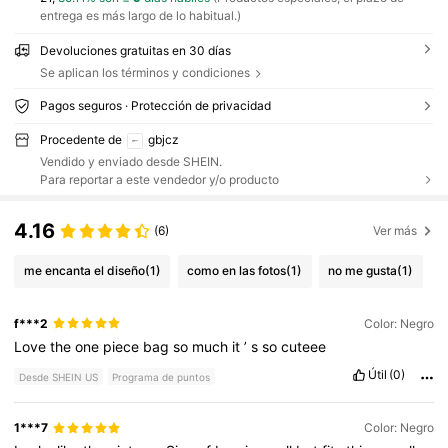
entrega es más largo de lo habitual.)
Devoluciones gratuitas en 30 días
Se aplican los términos y condiciones
Pagos seguros · Protección de privacidad
Procedente de
gbjcz
Vendido y enviado desde SHEIN.
Para reportar a este vendedor y/o producto
4.16
(6)
Ver más
me encanta el diseño
(1)
como en las fotos
(1)
no me gusta
(1)
f***2
Color: Negro
Love
the
one
piece
bag
so
much
it
’
s
so
cuteee
Útil
(0)
Desde SHEIN US
Programa de puntos
1***7
Color: Negro