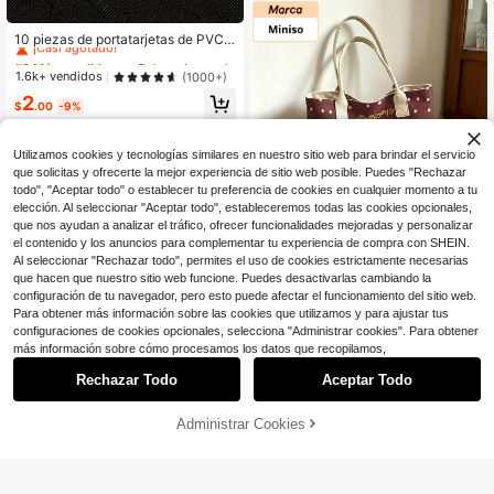
de almacenamiento portátil multifun
#3 Más vendidos
en Bolsas de certificados
cional, adecuada para cartas de ma
hjong, accesorios de juegos, cosmé
¡Casi agotado!
10 piezas de portatarjetas de PVC i
ticos y dispositivos de viaje
mpermeables - 31 mil de grosor, tra
#3 Más vendidos
#3 Más vendidos
en Bolsas de certificados
en Bolsas de certificados
nsparentes y suaves, adecuadas pa
¡Casi agotado!
¡Casi agotado!
1.6k+ vendidos
(1000+)
ra tarjetas de social, tarjetas de mé
#3 Más vendidos
en Bolsas de certificados
2
dico y tarjetas de crédito, estilo boh
$
.00
-9%
¡Casi agotado!
emio
Utilizamos cookies y tecnologías similares en nuestro sitio web para brindar el servicio
que solicitas y ofrecerte la mejor experiencia de sitio web posible. Puedes "Rechazar
todo", "Aceptar todo" o establecer tu preferencia de cookies en cualquier momento a tu
elección. Al seleccionar "Aceptar todo", estableceremos todas las cookies opcionales,
Ahorro de $21.65
que nos ayudan a analizar el tráfico, ofrecer funcionalidades mejoradas y personalizar
el contenido y los anuncios para complementar tu experiencia de compra con SHEIN.
Miniso
Al seleccionar "Rechazar todo", permites el uso de cookies estrictamente necesarias
Miniso Bolso de lona con el persona
que hacen que nuestro sitio web funcione. Puedes desactivarlas cambiando la
je lindo Pompompurin de Sanrio, bol
7
configuración de tu navegador, pero esto puede afectar el funcionamiento del sitio web.
$
.70
-74%
so de hombro de dos tonos marrón
Para obtener más información sobre las cookies que utilizamos y para ajustar tus
y crema para uso diario
configuraciones de cookies opcionales, selecciona "Administrar cookies". Para obtener
más información sobre cómo procesamos los datos que recopilamos,
Ahorro de $1.04
Rechazar Todo
Aceptar Todo
Miniso
Miniso Funda de maleta con estam
Administrar Cookies
pado completo de la tripulación de
50+ vendidos
¡76% DE DESCUENTO!
AÑADIR A LA BOLSA
One Piece estilo Chibi, piel protecto
7
$
.83
-12%
ra elástica para equipaje, protector
de viaje anti-polvo de los Piratas de
l Sombrero de Paja