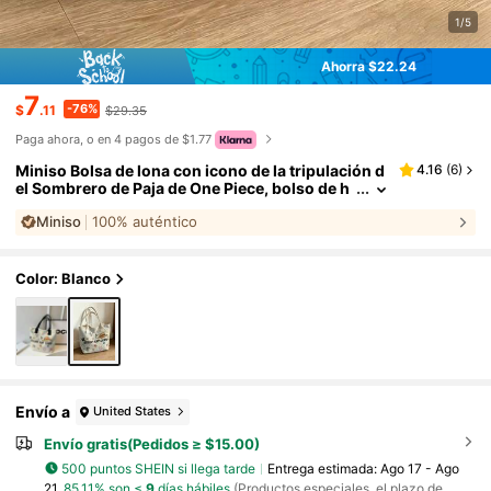
1/5
Ahorra $22.24
7
-76%
$
.11
$29.35
Paga ahora, o en 4 pagos de $1.77
Miniso Bolsa de lona con icono de la tripulación d
4.16
(
6
)
el Sombrero de Paja de One Piece, bolso de h
ombro beige para uso diario
Miniso
100% auténtico
Color: Blanco
Envío a
United States
Envío gratis(Pedidos ≥ $15.00)
500 puntos SHEIN si llega tarde
Entrega estimada:
Ago 17 - Ago
21,
85.11% son ≤
9
días hábiles
(Productos especiales, el plazo de