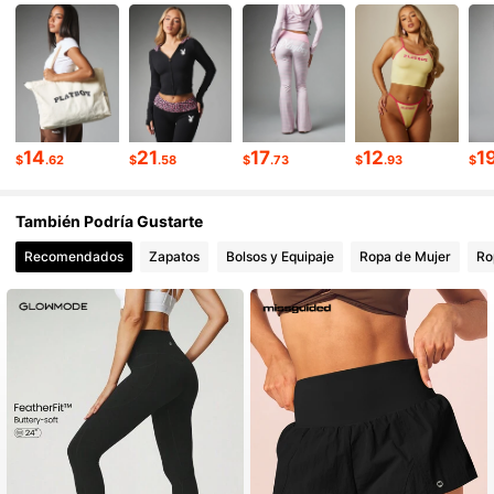
3M Seguidores
4.84
3M Seguidores
4.84
14
21
17
12
1
$
.62
$
.58
$
.73
$
.93
$
3M Seguidores
4.84
También Podría Gustarte
3M Seguidores
4.84
Recomendados
Zapatos
Bolsos y Equipaje
Ropa de Mujer
Ro
3M Seguidores
4.84
3M Seguidores
4.84
3M Seguidores
4.84