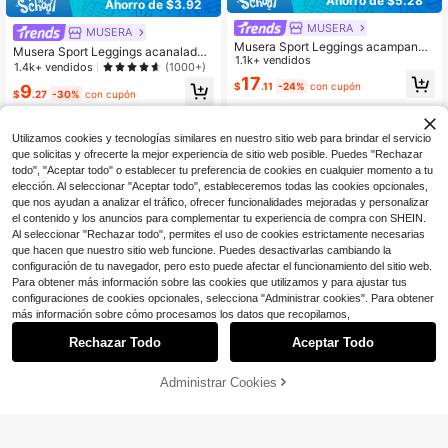
Ahorro de $5.28
Ahorro de $3.92
MUSERA
MUSERA
Musera Sport Leggings acampanad
Musera Sport Leggings acanalados
os de yoga ajustados con cintura pl
1.1k+ vendidos
de cintura alta, contorneados, para
1.4k+ vendidos
(1000+)
egable, conjunto de parte inferior a
actividades, entrenamiento, senderi
17
$
.11
-24%
con cupón
9
ctiva
smo, gimnasio, fitness, yoga, pilates
$
.27
-30%
con cupón
y uso diario casual
Utilizamos cookies y tecnologías similares en nuestro sitio web para brindar el servicio
que solicitas y ofrecerte la mejor experiencia de sitio web posible. Puedes "Rechazar
todo", "Aceptar todo" o establecer tu preferencia de cookies en cualquier momento a tu
elección. Al seleccionar "Aceptar todo", estableceremos todas las cookies opcionales,
que nos ayudan a analizar el tráfico, ofrecer funcionalidades mejoradas y personalizar
el contenido y los anuncios para complementar tu experiencia de compra con SHEIN.
Al seleccionar "Rechazar todo", permites el uso de cookies estrictamente necesarias
que hacen que nuestro sitio web funcione. Puedes desactivarlas cambiando la
configuración de tu navegador, pero esto puede afectar el funcionamiento del sitio web.
Para obtener más información sobre las cookies que utilizamos y para ajustar tus
configuraciones de cookies opcionales, selecciona "Administrar cookies". Para obtener
más información sobre cómo procesamos los datos que recopilamos,
Rechazar Todo
Aceptar Todo
7
Administrar Cookies
Ahorro de $3.99
¡45% DE DESCUENTO!
AÑADIR A LA BOLSA
Ahorro de $11.31
MUSERA
Nike
Musera Sport Pantalones de yoga d
Pantalones cortos de mujer Ni
Local
e cintura baja con cordón y pierna r