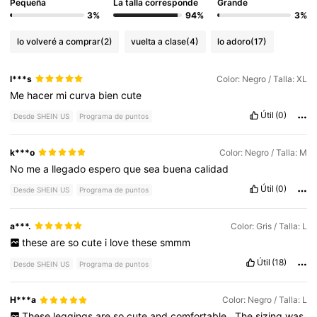
Pequeña
La talla corresponde
Grande
3%
94%
3%
lo volveré a comprar
(2)
vuelta a clase
(4)
lo adoro
(17)
l***s
Color: Negro / Talla: XL
Me
hacer
mi
curva
bien
cute
Útil
(0)
Desde SHEIN US
Programa de puntos
k***o
Color: Negro / Talla: M
No
me
a
llegado
espero
que
sea
buena
calidad
Útil
(0)
Desde SHEIN US
Programa de puntos
a***.
Color: Gris / Talla: L
these
are
so
cute
i
love
these
smmm
Útil
(18)
Desde SHEIN US
Programa de puntos
H***a
Color: Negro / Talla: L
These
leggings
are
so
cute
and
comfortable
.
The
sizing
was