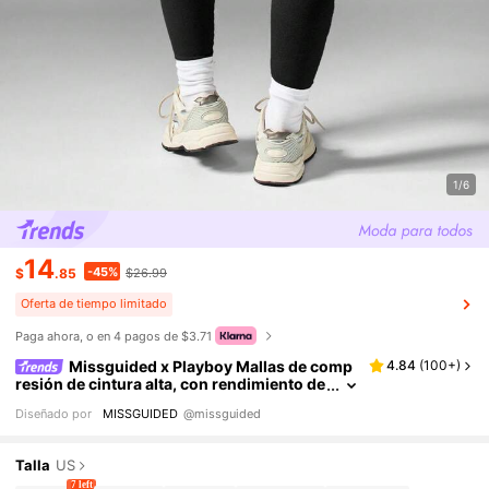
1/6
14
-45%
$
.85
$26.99
Oferta de tiempo limitado
Paga ahora, o en 4 pagos de $3.71
Missguided x Playboy Mallas de comp
4.84
(
100+
)
resión de cintura alta, con rendimiento de
absorción de humedad, transpirables, pa
Diseñado por
MISSGUIDED
@missguided
ra yoga, running y ejercicio, con estampado d
e logotipo
Talla
US
7 left