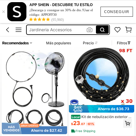
Jardineria Todo
APP SHEIN - DESCUBRE TU ESTILO
×
¡Descarga y consigue un 30% de dto.!Usar el
Soldador
CONSEGUIR
código: APPOFF30
(95,960)
Jardineria Accesorios
Mangueras De Agua
Ventilador De Aire Frío
Recomendados
Más populares
Precio
Filtros
Jardineria Todo
Soldador
Ahorro de $36.73
Kit de nebulización exterior 3
Local
0m (98 pies) con 30 boquillas de lat
23
$
.07
-61%
ón anticorrosivas y tubería complet
a, sistema rociador refrigerante mult
Ahorro de $27.42
Free Shipping
ifuncional para jardines, invernader