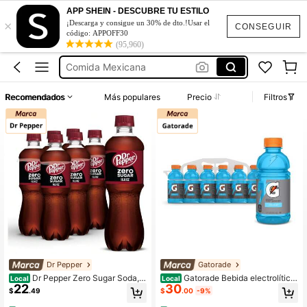
Monster Bebida
APP SHEIN - DESCUBRE TU ESTILO
×
Cocacola
¡Descarga y consigue un 30% de dto.!Usar el
CONSEGUIR
código: APPOFF30
Comida Mexicana
(95,960)
Coca-cola
Cocacola Botella
Recomendados
Más populares
Precio
Filtros
Monster Bebida
Cocacola
Dr Pepper
Gatorade
Dr Pepper Zero Sugar Soda, 5
Gatorade Bebida electrolítica
Local
Local
22
30
00 ml, Paquete de 6 botellas
de color azul fresco, botellas de 12
$
.49
$
.00
-9%
oz (paquete de 12)