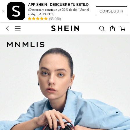
APP SHEIN - DESCUBRE TU ESTILO
×
¡Descarga y consigue un 30% de dto.!Usar el
CONSEGUIR
código: APPOFF30
(95,960)