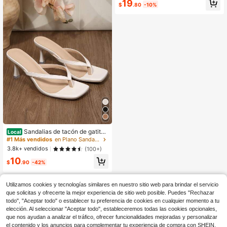
19
26
$
.80
-10%
Sandalias de tacón de gatito
Local
con puntera abierta cuadrada para
#1 Más vendidos
en Plano Sandalias de tacón para mujer
mujer, sandalias de fiesta de verano
3.8k+ vendidos
(100+)
con tira en el dedo para bodas y ev
10
entos
$
.90
-42%
Utilizamos cookies y tecnologías similares en nuestro sitio web para brindar el servicio
que solicitas y ofrecerte la mejor experiencia de sitio web posible. Puedes "Rechazar
todo", "Aceptar todo" o establecer tu preferencia de cookies en cualquier momento a tu
elección. Al seleccionar "Aceptar todo", estableceremos todas las cookies opcionales,
que nos ayudan a analizar el tráfico, ofrecer funcionalidades mejoradas y personalizar
el contenido y los anuncios para complementar tu experiencia de compra con SHEIN.