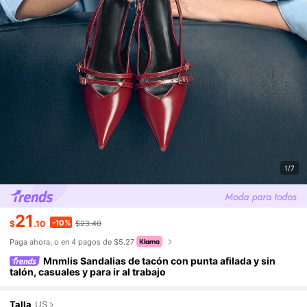
1/7
21
-10%
$
.10
$23.40
Paga ahora, o en 4 pagos de $5.27
Mnmlis Sandalias de tacón con punta afilada y sin
talón, casuales y para ir al trabajo
Talla
US