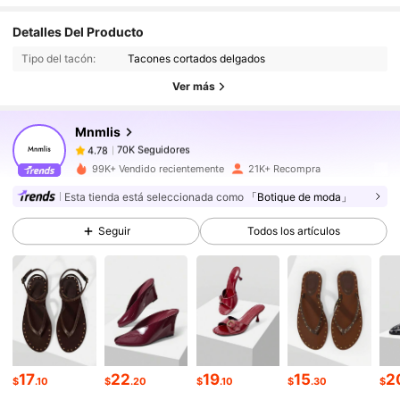
70K Seguidores
4.78
Detalles Del Producto
Tipo del tacón:
Tacones cortados delgados
70K Seguidores
4.78
Ver más
Mnmlis
70K Seguidores
4.78
m***n
pagó
Hace 1 día
99K+ Vendido recientemente
21K+ Recompra
70K Seguidores
4.78
Esta tienda está seleccionada como
「Botique de moda」
Seguir
Todos los artículos
70K Seguidores
4.78
70K Seguidores
4.78
70K Seguidores
4.78
17
22
19
15
2
$
.10
$
.20
$
.10
$
.30
$