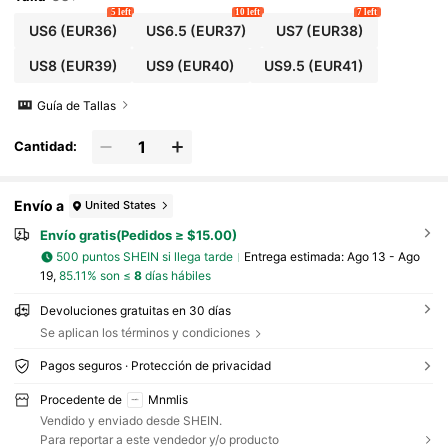
5 left
10 left
7 left
US6
(EUR36)
US6.5
(EUR37)
US7
(EUR38)
US8
(EUR39)
US9
(EUR40)
US9.5
(EUR41)
Guía de Tallas
Cantidad:
Envío a
United States
Envío gratis(Pedidos ≥ $15.00)
500 puntos SHEIN si llega tarde
Entrega estimada:
Ago 13 - Ago
19,
85.11% son ≤
8
días hábiles
Devoluciones gratuitas en 30 días
Se aplican los términos y condiciones
Pagos seguros · Protección de privacidad
Procedente de
Mnmlis
Vendido y enviado desde SHEIN.
Para reportar a este vendedor y/o producto