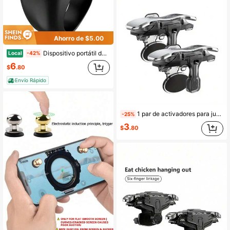
Ahorro de $5.00
Dispositivo portátil de control remoto con temporizador automático para video móvil, video corto y función de selfie
Local
-42%
6
$
.80
Envío Rápido
1 par de activadores para juegos móviles, controlador y botones de tirador para joystick
-25%
3
$
.80