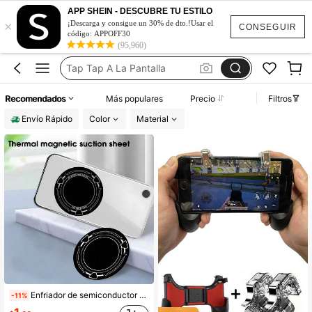
Pulsador De Pantalla
APP SHEIN - DESCUBRE TU ESTILO
×
Gatillos Gamer Para Celular
¡Descarga y consigue un 30% de dto.!Usar el
CONSEGUIR
código: APPOFF30
Auto Clicker
(95,960)
Tap Tap A La Pantalla
Control Para Celular
Recomendados
Más populares
Precio
Filtros
Pulsador De Pantalla
Envío Rápido
Color
Material
Gatillos Gamer Para Celular
Enfriador de semiconductor magnético metálico de 6 cm de diseño nuevo con pegatina de disipador de calor compatible con el montaje magnético para automóvil Magsafe, apto para teléfonos inteligentes y tabletas
-11%