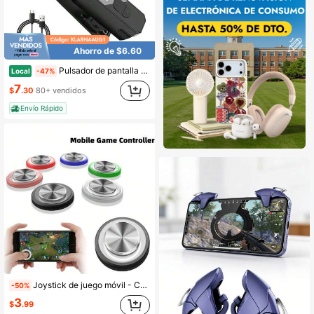
Ahorro de $6.60
Pulsador de pantalla automático
Local
-47%
7
$
.30
80+ vendidos
Envío Rápido
Joystick de juego móvil - Controlador de juego de pantalla táctil, compatible con iPad de Apple, teléfonos y tabletas Android, Gamepad portátil | El mejor regalo para mujeres, madres, novias, amigas y colegas - Perfecto para cumpleaños, Navidad, Día de San Valentín
-50%
3
$
.99