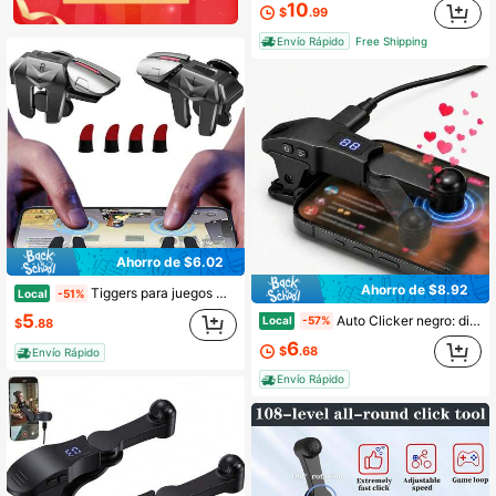
10
$
.99
Envío Rápido
Free Shipping
Ahorro de $6.02
Ahorro de $8.92
Tiggers para juegos móviles con guantes de 4 dedos Alta sensibilidad para juegos móviles FPS 4 botones para Breakout Amplia compatibilidad
Local
-51%
5
Auto Clicker negro: dispositivo plug and play para hacer clic rápido en |Phone, simulación de clic continuo y rápido con el dedo para likes, transmisiones en vivo y flashes.
Local
-57%
$
.88
6
$
.68
Envío Rápido
Envío Rápido