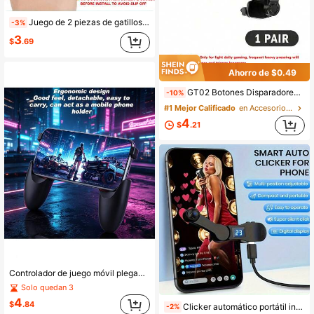
Juego de 2 piezas de gatillos tipo succión para juegos móviles, botones de disparo táctiles electrostáticos, solo para pantallas de teléfono planas y lisas, limpie la ventosa y la pantalla para evitar que se caigan, accesorios de juego de sensibilidad media compatibles con teléfonos iOS y Android
-3%
3
$
.69
Ahorro de $0.49
GT02 Botones Disparadores para Juegos Móviles 1 Par, Disparadores Electrostáticos de Alta Sensibilidad para Juegos FPS en iOS y Android, Solo para Uso Diario Ligero, el Presionado Frecuente y Pesado Causa Desgaste Rápido y Holgura, Accesorios de Juego de 4 Dedos con Latencia Cero
-10%
#1 Mejor Calificado
en Accesorios auxiliares para juegos móviles
4
$
.21
Controlador de juego móvil plegable & soporte para teléfono, agarre de juego portátil 4 en 1 con diseño ergonómico, compatible con teléfonos con funda delgada para juegos de disparos
Solo quedan 3
4
$
.84
Clicker automático portátil inteligente para teléfonos, Clicker automático y rápido ajustable para pantallas de móviles y tabletas, Dispositivo de cliqueo automático para juegos, "me gusta" en transmisiones en vivo, fácil de usar
-2%