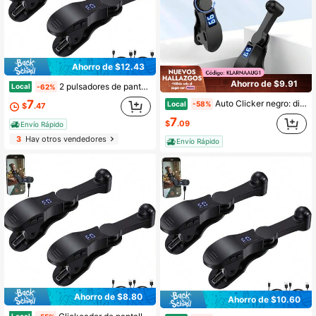
Ahorro de $12.43
Ahorro de $9.91
2 pulsadores de pantalla automáticos de velocidad ajustable, simulador táctil universal con clip para iOS y Android, para dar "Me gusta" y "Me gusta" en transmisiones en vivo, herramientas para la economía colaborativa, bot de pulsación de pantalla, herramienta AFK para juegos, simulador táctil de teléfono.
Local
-62%
7
Auto Clicker negro: dispositivo plug and play para hacer clic rápido en |Phone, simulación de clic continuo y rápido con el dedo para likes, transmisiones en vivo y flashes.
Local
-58%
$
.47
7
$
.09
Envío Rápido
3
Hay otros vendedores
Envío Rápido
Ahorro de $8.80
Ahorro de $10.60