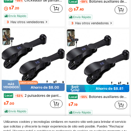
Clickeador de pantalla rápido y continuo, simulador de toque físico universal para iPhone y Android, compras flash y francotirador, simulador de toque de teléfono, herramienta AFK para juegos, bot de toque de pantalla, herramientas de economía gig
Local
-55%
Botones auxiliares de juegos móviles
Local
-59%
7
7
$
.20
$
.40
Envío Rápido
Envío Rápido
3
Hay otros vendedores
3
Hay otros vendedores
Ahorro de $8.00
Ahorro de $8.81
2 pulsadores de pantalla automáticos de velocidad ajustable, simulador táctil universal con clip para iOS y Android, para dar "Me gusta" y "Me gusta" en transmisiones en vivo, herramientas para la economía colaborativa, bot de pulsación de pantalla, herramienta AFK para juegos, simulador táctil de teléfono.
Local
-53%
Botones auxiliares de juegos móviles
Local
-55%
7
7
$
.00
$
.19
Envío Rápido
Envío Rápido
3
Hay otros vendedores
Utilizamos cookies y tecnologías similares en nuestro sitio web para brindar el servicio
que solicitas y ofrecerte la mejor experiencia de sitio web posible. Puedes "Rechazar