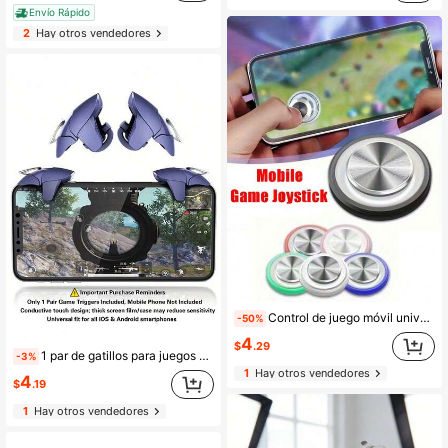
Envío Rápido
2
Hay otros vendedores
Control de juego móvil universal - Compatible con iPhone/iPad/smartphones y tabletas Android - Para smartphones, palancas de juego con ventosa para asas - Excelente para juegos de smartphone
-50%
4
$
.29
1 par de gatillos para juegos de disparos móviles Blue Shark ÚNICAMENTE, botones auxiliares de juego de enlace de 4 dedos, controlador de clip conductivo sensible compatible con todos los teléfonos inteligentes iOS & Android, teléfono no incluido, diseño de vista de pantalla clara
-3%
1
Hay otros vendedores
4
$
.19
1
Hay otros vendedores