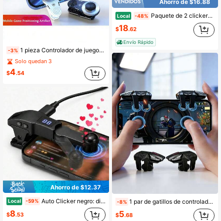
Ahorro de $16.88
Paquete de 2 clickers automáticos recargables inalámbricos para smartphones, con 107 velocidades ajustables, para transmisiones en vivo, juegos, tareas repetitivas y compras con clickers de pantalla automáticos
Local
-48%
18
$
.62
Envío Rápido
1 pieza Controlador de juego móvil universal con pinza, mini joystick portátil para juegos, fácil de instalar y desmontar, acabado mate amigable con la piel, sin batería requerida
-3%
Solo quedan 3
4
$
.54
Ahorro de $12.37
Auto Clicker negro: dispositivo plug and play para iPhone, simulación de clics rápidos y continuos con el dedo para likes, transmisiones en vivo y flashes.
1 par de gatillos de controlador de juego móvil, botones de disparo y apuntado sensibles de seis dedos, adecuados para juegos de teléfono inteligente, gamepad ergonómico para juegos móviles para iOS y Android, regalo de cumpleaños de primavera
Local
-59%
-8%
8
5
$
.53
$
.68