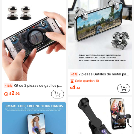
2 piezas Gatillos de metal para juegos móviles, botones de disparo L1 R1, pinza estable limitada solo para teléfonos sin funda y fundas delgadas, teclas de juego de sensibilidad media para Android e iOS, para juegos de COD Mobile
-6%
Solo quedan 10
Kit de 2 piezas de gatillos para controlador de juegos móviles, botones táctiles de joystick sensibles, conjunto de gatillos y joystick para controlador de juegos móviles BGMI - Botones de disparo táctiles de alta sensibilidad compatibles con teléfonos y Android, accesorios de juego ergonómicos con ventosa de fácil instalación para juegos
-16%
4
$
.41
2
$
.93