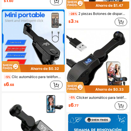
1
$
.60
Ahorro de $1.47
2 piezas Botones de disparo sensibles al juego FPS, diseño de clip antideslizante, adecuado para fundas de teléfono delgadas
-28%
3
$
.74
Ahorro de $0.32
Clic automático para teléfono inteligente, dispositivo de velocidad de pantalla de teléfono para aplicaciones de /iPad, simulación de dedo de clic rápido continuo para juegos, me gusta en transmisiones en vivo, toques en vivo
-5%
6
$
.68
Ahorro de $0.33
Clicker automático para teléfono inteligente, un clicker rápido para dispositivos de pantalla y aplicaciones de iPad, simulador de clic rápido de juegos y en vivo - Streaming de likes
-5%
6
$
.77