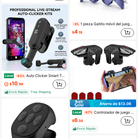
1 pieza Gatillo móvil del juego, botón de joystick, tecla física sensible para disparar y apuntar, modelo de metal de presión automática, adecuado como herramienta de asistencia para el botón del teléfono de juegos
-5%
4
$
.19
Auto Clicker Smart Tapper para Live, dispositivo de toque automático recargable con velocidad ajustable para likes instantáneos y tareas de redes sociales
Local
-63%
10
$
.99
Envío Rápido
Free Shipping
Ahorro de $13.06
Controlador de juego Gatillos para juegos móviles para P UBG/Knives Out/COD/Rules Of Survival con doble clic y 4 guantes táctiles sensibles de fibra para todos los iPhone, iPad, teléfonos Android y la mayoría de teléfonos inteligentes. Regalo para familia, amigos, niños, cumpleaños, Navidad, invierno, novia y novio
Local
-67%
6
$
.34
Envío Rápido