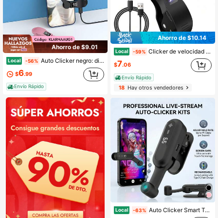
Ahorro de $10.14
Ahorro de $9.01
Clicker de velocidad ajustable - Simulación de clic rápido para pantalla de teléfono, dispositivo de clic automático para aplicaciones Android e iOS, juegos y transmisiones en vivo
Local
-59%
Auto Clicker negro: dispositivo plug and play para hacer clic rápido en |Phone, simulación de clic continuo y rápido con el dedo para likes, transmisiones en vivo y flashes.
Local
-56%
7
$
.06
6
$
.99
Envío Rápido
Envío Rápido
18
Hay otros vendedores
Auto Clicker Smart Tapper para Live, dispositivo de toque automático recargable con velocidad ajustable para likes instantáneos y tareas de redes sociales
Local
-63%