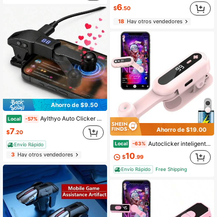
6
$
.50
18
Hay otros vendedores
Ahorro de $9.50
Aylthyo Auto Clicker para teléfono inteligente, Clicker de velocidad para pantalla de teléfono para aplicaciones de , Simulación de clic rápido, Clic continuo con el dedo para, Me gusta en transmisiones en vivo, Relámpago, Recompensa, Plug and Play (Negro)
Local
-57%
Ahorro de $19.00
7
$
.20
Autoclicker inteligente para iPhone, iPad, Android - Dispositivo de toque automático con 107 velocidades ajustables, recargable, clicker instantáneo para dar me gusta en transmisiones en vivo, tareas en redes sociales
Local
-63%
Envío Rápido
10
3
Hay otros vendedores
$
.99
Envío Rápido
Free Shipping