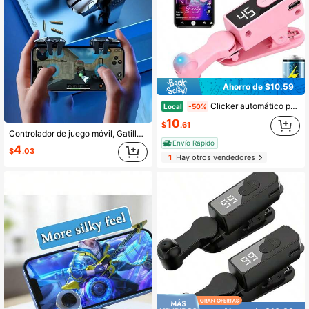
Ahorro de $10.59
Clicker automático portátil con batería incorporada, larga duración de la batería, operación silenciosa sin manos, conveniente para transmisiones en vivo, juegos, dar me gusta y tareas de recompensa
Local
-50%
10
$
.61
Controlador de juego móvil, Gatillo de juego móvil, Accesorio de controlador de tecla de disparo (sin batería), Adecuado para jugadores de teléfonos móviles para mejorar la precisión de disparo y proporcionar una mejor experiencia de juego, Gatillo de juego móvil de seis dedos Apuntando y disparando El botón L1 R1 ABS es adecuado para el mango de juego universal Android IOS
Envío Rápido
4
$
.03
1
Hay otros vendedores