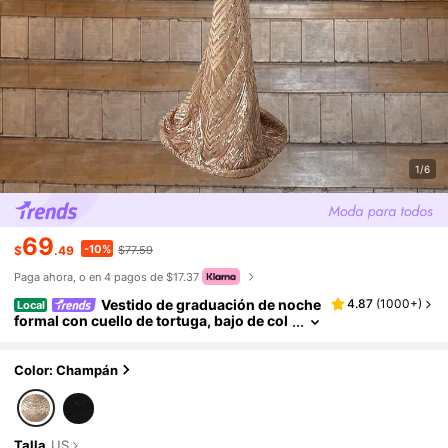
1/6
69
-10%
$
.49
$77.59
Paga ahora, o en 4 pagos de $17.37
Vestido de graduación de noche
4.87
(
1000+
)
Local
formal con cuello de tortuga, bajo de col
a de sirena y lentejuelas, manga larga, el
egante vestido de invitada de boda para cena
y fiesta de primavera
Color: Champán
Talla
US