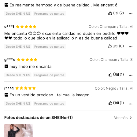
Es
realmente
hermoso
y
de
buena
calidad
.
Me
encant
ó!
Útil
(2)
Desde SHEIN US
Programa de puntos
c***t
Color: Champán / Talla: M
Me
encanta
😍😍😍
excelente
calidad
no
duden
en
pedirlo
❤️❤️❤️
❤️❤️
todo
lo
que
pido
en
la
aplicaci
ó
n
es
de
buena
calidad
Útil
(0)
Desde SHEIN US
Programa de puntos
g***e
Color: Champán / Talla: S
muy
lindo
me
encanta
Útil
(1)
Desde SHEIN US
Programa de puntos
i***4
Color: Negro / Talla: M
Es
un
vestido
precioso
,
tal
cual
la
imagen
.
Útil
(1)
Desde SHEIN US
Programa de puntos
Fotos destacadas de un SHEINer
(1)
Ver más