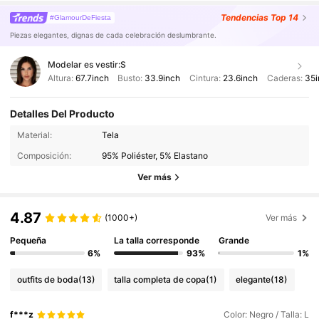
Tendencias
Top 14
#GlamourDeFiesta
Piezas elegantes, dignas de cada celebración deslumbrante.
Modelar es vestir:
S
Altura:
67.7inch
Busto:
33.9inch
Cintura:
23.6inch
Caderas:
35i
Detalles Del Producto
Material:
Tela
Composición:
95% Poliéster, 5% Elastano
Ver más
4.87
(1000+)
Ver más
Pequeña
La talla corresponde
Grande
6%
93%
1%
outfits de boda
(13)
talla completa de copa
(1)
elegante
(18)
f***z
Color: Negro / Talla: L