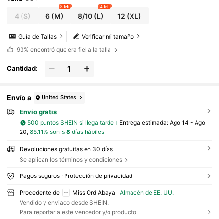
8 left
4 left
4
(S)
6
(M)
8/10
(L)
12
(XL)
Guía de Tallas
Verificar mi tamaño
93%
encontró que era fiel a la talla
Cantidad:
Envío a
United States
Envío gratis
500 puntos SHEIN si llega tarde
Entrega estimada:
Ago 14 - Ago
20,
85.11% son ≤
8
días hábiles
Devoluciones gratuitas en 30 días
Se aplican los términos y condiciones
Pagos seguros · Protección de privacidad
Procedente de
Miss Ord Abaya
Almacén de EE. UU.
Vendido y enviado desde SHEIN.
Para reportar a este vendedor y/o producto