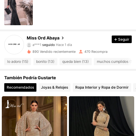
4K Seguidores
4.82
4K Seguidores
4.82
4K Seguidores
4.82
Miss Ord Abaya
Seguir
a***1
seguido
Hace 1 día
4K Seguidores
4.82
890 Vendido recientemente
470 Recompra
lo adoro (15)
bonito (13)
queda bien (13)
muchos cumplidos (12)
4K Seguidores
4.82
4K Seguidores
4.82
También Podría Gustarte
Recomendados
Joyas & Relojes
Ropa Interior y Ropa de Dormir
4K Seguidores
4.82
4K Seguidores
4.82
4K Seguidores
4.82
4K Seguidores
4.82