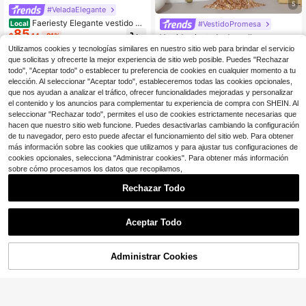
5
#VeladaElegante
Faeriesty Elegante vestido de
#VestidoPromesa
Local
85
noche de manga larga con lentejuel
$
.14
-21%
Vestido ajustado de malla con cuell
as y cuentas - Silueta ajustada con
99
o alto con cristales de lujo Modphy,
Utilizamos cookies y tecnologías similares en nuestro sitio web para brindar el servicio
$
.64
-14%
cinturón, mangas transparentes con
Envío Rápido
vestido de dama de honor de boda f
que solicitas y ofrecerte la mejor experiencia de sitio web posible. Puedes "Rechazar
fruncido, falda con bajo de cola de
ormal, vestido de fiesta de noche el
pez, adecuado para bodas de lujo,
todo", "Aceptar todo" o establecer tu preferencia de cookies en cualquier momento a tu
egante de primavera
galas de etiqueta negra, cenas form
elección. Al seleccionar "Aceptar todo", estableceremos todas las cookies opcionales,
ales y eventos de estilo de celebrid
que nos ayudan a analizar el tráfico, ofrecer funcionalidades mejoradas y personalizar
ades
el contenido y los anuncios para complementar tu experiencia de compra con SHEIN. Al
seleccionar "Rechazar todo", permites el uso de cookies estrictamente necesarias que
hacen que nuestro sitio web funcione. Puedes desactivarlas cambiando la configuración
de tu navegador, pero esto puede afectar el funcionamiento del sitio web. Para obtener
más información sobre las cookies que utilizamos y para ajustar tus configuraciones de
cookies opcionales, selecciona "Administrar cookies". Para obtener más información
sobre cómo procesamos los datos que recopilamos,
Rechazar Todo
Aceptar Todo
Administrar Cookies
Ahorro de $19.10
¡10% DE DESCUENTO!
AÑADIR A LA BOLSA
Missord Vestido de fiesta de lenteju
#GlamourDeFiesta
elas ajustado con cremallera en la e
90+ vendidos
Vestido de noche formal de lujo par
spalda, vestido de noche formal ele
57
101
$
.85
-20%
a mujer con cuentas y strass color c
gante de manga larga negro, para in
$
.89
-16%
con cupón