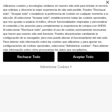
Utilizamos cookies y tecnologías similares en nuestro sitio web para brindar el servicio
Selianne Vestido camisa maxi
que solicitas y ofrecerte la mejor experiencia de sitio web posible. Puedes "Rechazar
Local
a cuadros con botones frontales pa
todo", "Aceptar todo" o establecer tu preferencia de cookies en cualquier momento a tu
30+ Dice "de buena calidad"
ra el otoño
elección. Al seleccionar "Aceptar todo", estableceremos todas las cookies opcionales,
19
$
.79
-33%
que nos ayudan a analizar el tráfico, ofrecer funcionalidades mejoradas y personalizar
el contenido y los anuncios para complementar tu experiencia de compra con SHEIN.
Al seleccionar "Rechazar todo", permites el uso de cookies estrictamente necesarias
que hacen que nuestro sitio web funcione. Puedes desactivarlas cambiando la
configuración de tu navegador, pero esto puede afectar el funcionamiento del sitio web.
Para obtener más información sobre las cookies que utilizamos y para ajustar tus
configuraciones de cookies opcionales, selecciona "Administrar cookies". Para obtener
Mostrar artículos similares con stock
Ver todo
más información sobre cómo procesamos los datos que recopilamos,
Rechazar Todo
Aceptar Todo
Lo sentimos, este producto está agotado.
Ahorro de $1.90
Administrar Cookies
AGOTADO
#EleganteVestido
Zoctuo
20
¡Casi agotado!
SHEIN Lady Vestido de trabajo casu
Vestido sin mangas con escote en
al y elegante para primavera y vera
100+ Dice "como en las fotos"
EMERY ROSE Vestido camisa de ma
110+ Dice "queda bien"
V y strass para mujer
Solo quedan 2
no, vestido ajustado con cuello de c
nga corta con cuello, abotonadura s
¡Casi agotado!
¡Casi agotado!
100+ vendidos
amisa de tweed para mujeres
encilla y cintura con lazo
58
100+ Dice "como en las fotos"
100+ Dice "como en las fotos"
1.8k+ vendidos
(1000+)
$
.49
-11%
14
$
.89
-11%
con cupón
¡Casi agotado!
14
$
.36
-24%
100+ Dice "como en las fotos"
1 pieza Vestido de verano sexy con
escote en V profundo, sin mangas,
Solo quedan 1
con adornos de strass y abertura
40
$
.89
-11%