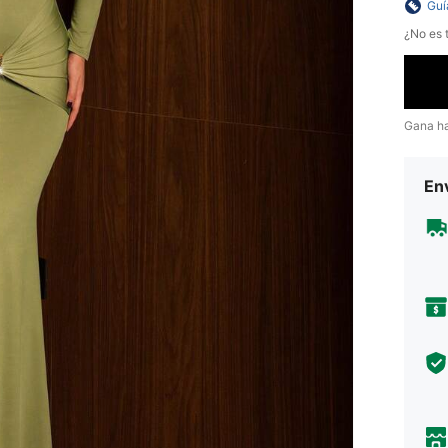
Guí
¿No es t
Gana h
Env