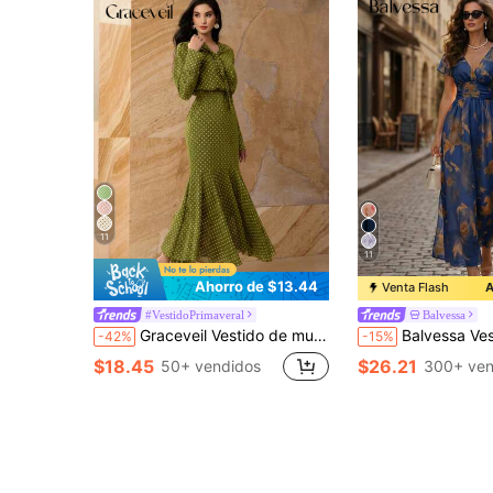
11
11
Ahorro de $13.44
Venta Flash
A
#VestidoPrimaveral
Balvessa
Graceveil Vestido de mujer con cintura ceñida, diseño francés
Balvessa Vestido midi de línea A con cintura ceñida, cuello en V, volantes e
-42%
-15%
$18.45
$26.21
50+ vendidos
300+ ven