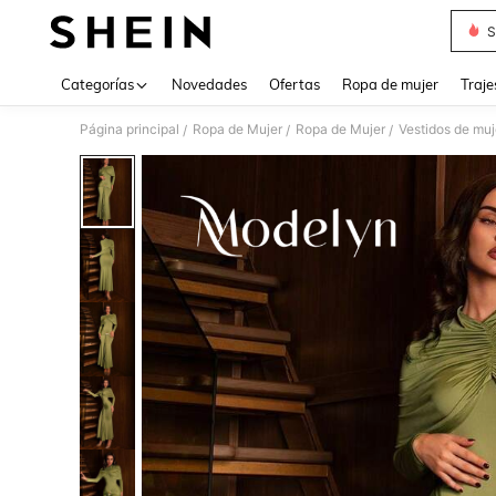
S
Use up 
Categorías
Novedades
Ofertas
Ropa de mujer
Traje
Página principal
Ropa de Mujer
Ropa de Mujer
Vestidos de muj
/
/
/