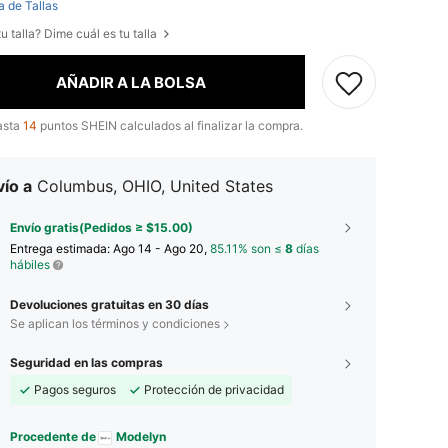
a de Tallas
u talla? Dime cuál es tu talla
AÑADIR A LA BOLSA
asta
14
puntos SHEIN calculados al finalizar la compra.
ío a
Columbus, OHIO, United States
Envío gratis(Pedidos ≥ $15.00)
Entrega estimada:
Ago 14 - Ago 20,
85.11% son ≤
8
días
hábiles
Devoluciones gratuitas en 30 días
Se aplican los términos y condiciones
Seguridad en las compras
Pagos seguros
Protección de privacidad
Procedente de
Modelyn