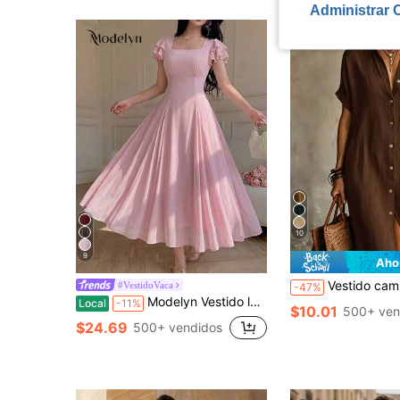
Administrar 
10
9
Aho
Vestido camisero casual de mujer en color marfil tejido, con cuello, manga corta, diseño de botones delanteros
#VestidoVaca
-47%
Modelyn Vestido largo maxi de cuello cuadrado con mangas cortas con volantes, cintura alta, falda con paneles de godets múltiples, vestido largo suelto en línea A
Local
-11%
$10.01
500+ ven
$24.69
500+ vendidos