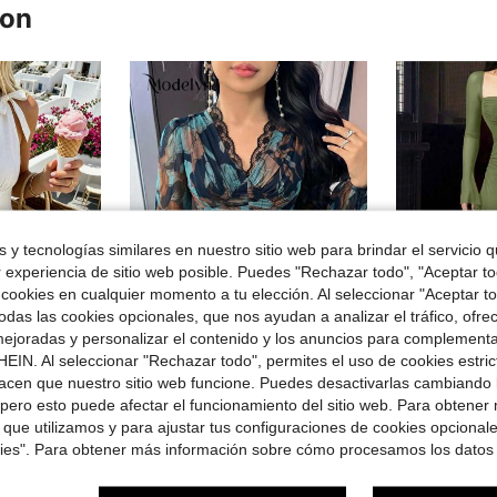
ron
 y tecnologías similares en nuestro sitio web para brindar el servicio qu
r experiencia de sitio web posible. Puedes "Rechazar todo", "Aceptar t
 cookies en cualquier momento a tu elección. Al seleccionar "Aceptar to
das las cookies opcionales, que nos ayudan a analizar el tráfico, ofre
7
4
ejoradas y personalizar el contenido y los anuncios para complementa
EIN. Al seleccionar "Rechazar todo", permites el uso de cookies estri
Ahorro de $7.73
acen que nuestro sitio web funcione. Puedes desactivarlas cambiando 
Vestid
ano
#VestidoDelicado
Local
-35%
pero esto puede afectar el funcionamiento del sitio web. Para obtener
tirantes con lazo, dulce y adecuado para vacaciones en la playa
Modelyn Vestido largo casual de uso diario para mujer con estampado floral completo y patchwork de encaje en el escote
-24%
$11.91
 que utilizamos y para ajustar tus configuraciones de cookies opcional
con cupón
$23.96
didos
100+ vendidos
kies". Para obtener más información sobre cómo procesamos los datos