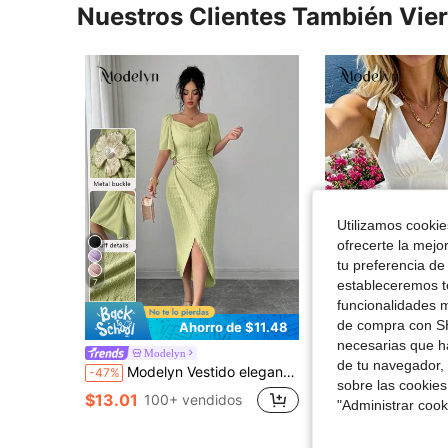
Nuestros Clientes También Vie
Utilizamos cookies
ofrecerte la mejo
tu preferencia de
estableceremos to
7
funcionalidades m
de compra con SH
Ahorro de $11.48
necesarias que h
Modelyn
#VestidosDeVer
de tu navegador, 
Modelyn Vestido elegante ajustado con cuello de volantes, mangas de pétalos y hebilla metálica de bloque de color para mujer, primavera/verano
Modelyn Vestido mini de línea A con cuello en V blanco, diseño de 
-47%
-11%
sobre las cookies
$13.01
$19.59
100+ vendidos
100+ ven
"Administrar coo