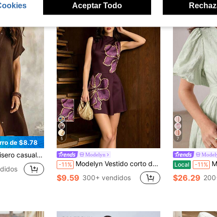
Cookies
Aceptar Todo
Rechaz
5
7
rro de $8.78
, dobladillo asimétrico, largo hasta la rodilla, elegante, lujo silencioso de verano, estilo sin esfuerzo
Modelyn
Model
Modelyn Vestido corto de mujer morado oscuro, otoño, elegante, para fiesta de bar, con estampado de hibisco de lentejuelas falsas, cuello bajo, sin mangas, cintura ceñida, estilo bohemio para vacaciones de verano en la playa
Modelyn
-11%
Local
-11%
didos
$9.59
$26.29
300+ vendidos
200