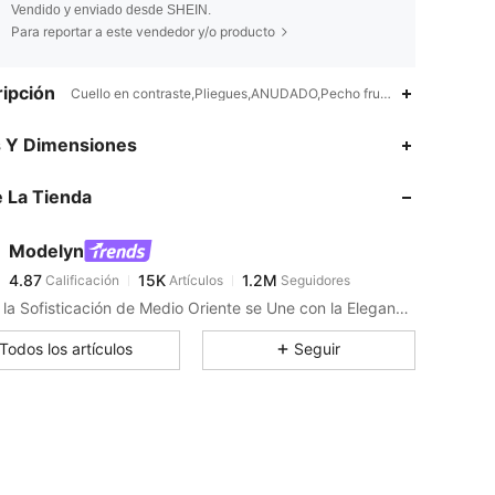
Vendido y enviado desde SHEIN.
Para reportar a este vendedor y/o producto
ipción
Cuello en contraste,Pliegues,ANUDADO,Pecho fruncido,Pliegos,Aber
4.87
15K
1.2M
s Y Dimensiones
 La Tienda
4.87
15K
1.2M
Modelyn
4.87
15K
1.2M
Calificación
Artículos
Seguidores
j***i
pagó
Hace 1 día
Donde la Sofisticación de Medio Oriente se Une con la Elegancia más Actual
4.87
15K
1.2M
Todos los artículos
Seguir
4.87
15K
1.2M
4.87
15K
1.2M