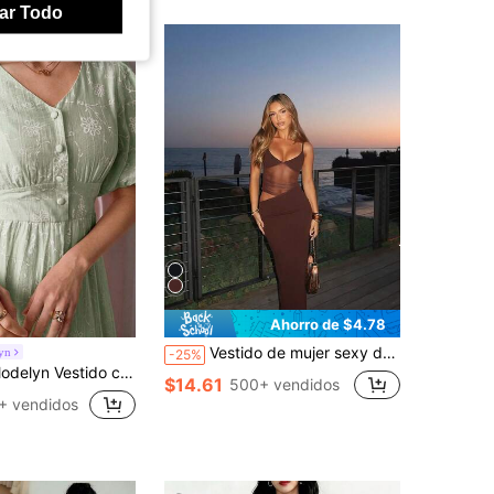
ar Todo
Ahorro de $4.78
Vestido de mujer sexy de verano con malla, patchwork, asimétrico, hueco, tirantes de espagueti, unicolor - Vestido de graduación, fiesta elegante, marrón, cita nocturna
yn
-25%
 Vestido con cuello en V, mangas abullonadas, jacquard y botones delanteros
$14.61
500+ vendidos
+ vendidos