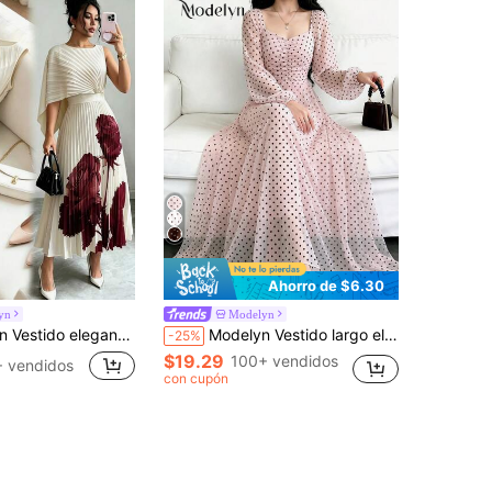
Ahorro de $6.30
yn
Modelyn
 con volantes y estampado de ubicación, vestido romántico y grácil en línea A, versátil para trabajo/casual/vacaciones, primavera/verano
Modelyn Vestido largo elegante y de moda con cintura ceñida y falda acampanada con lunares para primavera/verano
-25%
$19.29
100+ vendidos
 vendidos
con cupón