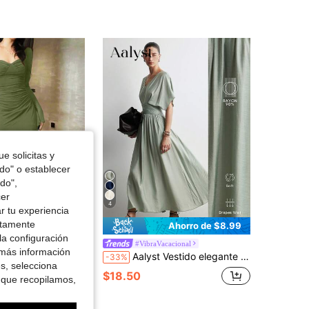
4.87
15K
1.2M
4.87
15K
1.2M
4.87
15K
1.2M
4.87
15K
1.2M
e solicitas y
odo" o establecer
do",
cer
4
r tu experiencia
ctamente
Ahorro de $6.48
Ahorro de $8.99
la configuración
o de malla de manga larga con volantes elegante y casual para mujer, primavera
#VibraVacacional
 más información
Aalyst Vestido elegante de verano para mujer con cuello en V, cintura con volantes y línea A, mangas de murciélago, color verde salvia de rayón para fiesta de té, Pascua, Día de la Madre, boda, lugar de trabajo
-33%
es, selecciona
$18.50
 que recopilamos,