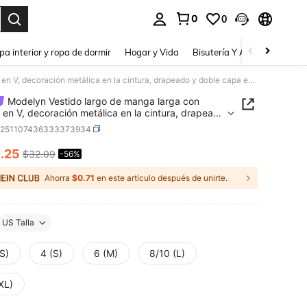
0
0
a. Press Enter to select.
pa interior y ropa de dormir
Hogar y Vida
Bisutería Y Accesorios
Be
Modelyn Vestido largo de manga larga con escote en V, decoración metálica en la cintura, drapeado y doble capa en el pecho, estilo elegante y de moda para mujer, para primavera/verano
Modelyn Vestido largo de manga larga con
 en V, decoración metálica en la cintura, drapeado
e capa en el pecho, estilo elegante y de moda
z251107436333373934
ujer, para primavera/verano
4
.25
$32.09
-56%
ICE AND AVAILABILITY
Ahorra
$0.71
en este artículo después de unirte.
US Talla
S)
4 (S)
6 (M)
8/10 (L)
XL)