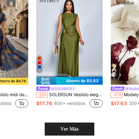
15
6
Ahorro de $5.83
horro de $4.78
SOLERSUN
Model
n el bajo y estampado floral, elegante y romántico para ocasiones festivas
SOLERSUN Vestido elegante de mujer con decoración de metal de unicolor, ajuste ceñido, apto para uso diario, compras, fiestas y reuniones
Modelyn Vestido elegante de mujer con cuello redondo, cintura
-25%
-47%
$17.76
$17.63
didos
600+ vendidos
200+
Ver Más