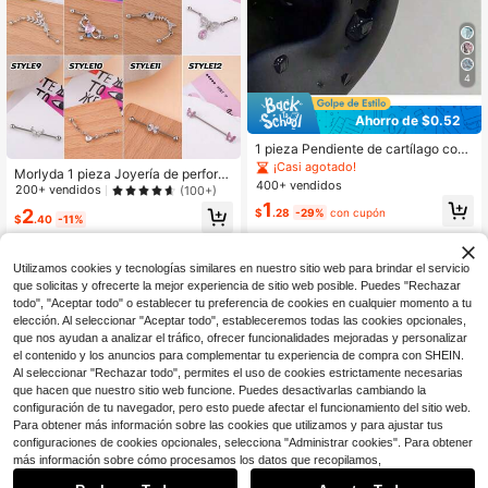
4
Ahorro de $0.52
1 pieza Pendiente de cartílago con f
orma de corazón de circonita, joyerí
¡Casi agotado!
Morlyda 1 pieza Joyería de perfora
a simple y de moda para mujeres, a
400+ vendidos
ción industrial con cadena rosa lind
200+ vendidos
(100+)
decuado para uso diario y fiestas
a, pendiente industrial de acero ino
1
2
$
.28
-29%
con cupón
xidable 316L con mariposa y flor de
$
.40
-11%
14G, unisex, pendiente de barra ind
ustrial con lazo en forma de corazó
n para perforación del cartílago y h
Utilizamos cookies y tecnologías similares en nuestro sitio web para brindar el servicio
élice, pendiente de barra industrial
que solicitas y ofrecerte la mejor experiencia de sitio web posible. Puedes "Rechazar
con estrella de mar para perforació
todo", "Aceptar todo" o establecer tu preferencia de cookies en cualquier momento a tu
n corporal, barra de perforación ind
elección. Al seleccionar "Aceptar todo", estableceremos todas las cookies opcionales,
ustrial de 38mm (1.5 pulgadas) adec
que nos ayudan a analizar el tráfico, ofrecer funcionalidades mejoradas y personalizar
uada para fiestas y uso diario
el contenido y los anuncios para complementar tu experiencia de compra con SHEIN.
Al seleccionar "Rechazar todo", permites el uso de cookies estrictamente necesarias
que hacen que nuestro sitio web funcione. Puedes desactivarlas cambiando la
configuración de tu navegador, pero esto puede afectar el funcionamiento del sitio web.
Para obtener más información sobre las cookies que utilizamos y para ajustar tus
configuraciones de cookies opcionales, selecciona "Administrar cookies". Para obtener
más información sobre cómo procesamos los datos que recopilamos,