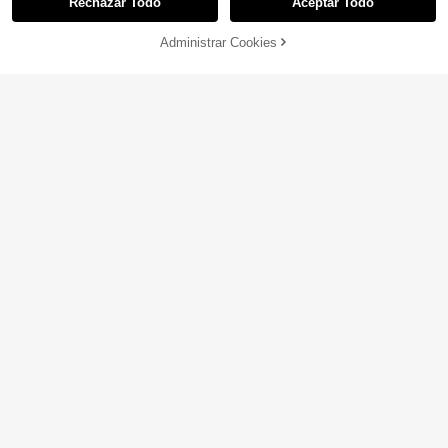
Rechazar Todo
Aceptar Todo
Administrar Cookies
¡10% DE DESCUENTO!
AÑADIR A LA BOLSA