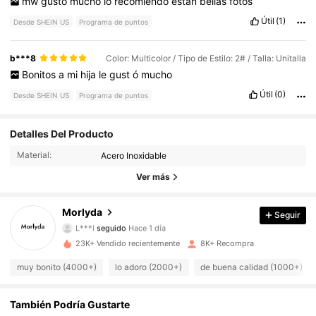
mw
gusto
mucho
lo
recomiendo
estan
bellas
fotos
Útil
(1)
Desde SHEIN US
Programa de puntos
b***8
Color: Multicolor / Tipo de Estilo: 2# / Talla: Unitalla
Bonitos
a
mi
hija
le
gust
ó
mucho
Útil
(0)
Desde SHEIN US
Programa de puntos
5K Seguidores
4.85
Detalles Del Producto
Material:
Acero Inoxidable
5K Seguidores
4.85
Ver más
5K Seguidores
4.85
Morlyda
Seguir
L***l
seguido
Hace 1 día
5K Seguidores
4.85
23K+ Vendido recientemente
8K+ Recompra
5K Seguidores
4.85
muy bonito (4000+)
lo adoro (2000+)
de buena calidad (1000+)
5K Seguidores
4.85
También Podría Gustarte