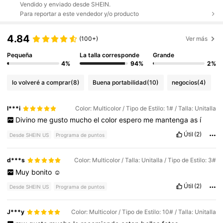
Vendido y enviado desde SHEIN.
Para reportar a este vendedor y/o producto
4.84
(100+)
Ver más
Pequeña
La talla corresponde
Grande
4%
94%
2%
lo volveré a comprar
(8)
Buena portabilidad
(10)
negocios
(4)
l***i
Color: Multicolor / Tipo de Estilo: 1# / Talla: Unitalla
Divino
me
gusto
mucho
el
color
espero
me
mantenga
as
í
Útil
(2)
Desde SHEIN US
Programa de puntos
d***s
Color: Multicolor / Talla: Unitalla / Tipo de Estilo: 3#
Muy
bonito
☺️
Útil
(2)
Desde SHEIN US
Programa de puntos
J***y
Color: Multicolor / Tipo de Estilo: 10# / Talla: Unitalla