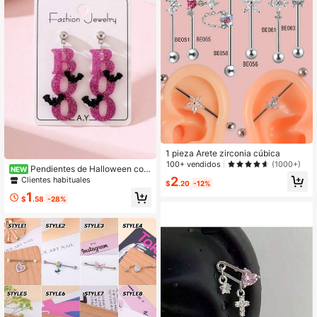
1 pieza Arete zirconia cúbica
100+ vendidos
(1000+)
Pendientes de Halloween con
NEW
sombrero de bruja con purpurina, B
2
Clientes habituales
$
.20
-12%
OO, murciélago, calabaza y fantas
1
ma, divertidos, personalizados y cre
$
.58
-28%
ativos