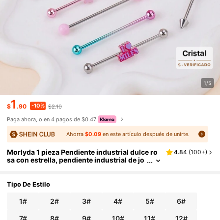
1/5
1
-10%
$
.90
$2.10
Paga ahora, o en 4 pagos de $0.47
Ahorra
$0.09
en este artículo después de unirte.
Morlyda 1 pieza Pendiente industrial dulce ro
4.84
(
100+
)
sa con estrella, pendiente industrial de jo
yería de acero inoxidable con forma de co
razón para mujer y hombre, barra industrial p
ara perforación del cartílago, hélice, regalo pa
Tipo De Estilo
ra San Valentín, fiesta de San Valentín, uso dia
rio, mamá, madre, Día de la Madre, regalo, de
1#
2#
3#
4#
5#
6#
38mm (1 1/2 pulgadas) de largo
7#
8#
9#
10#
11#
12#