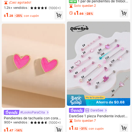
1 par de pendientes de trébol d
NEW
a
¡Casi agotado!
e cuatro hojas, estilo elegante de luj
Solo quedan 2
1.2k+ vendidos
(1000+)
o a la moda, pendientes delicados a
1
decuados para uso diario
$
.66
-28%
1
$
.28
-25%
con cupón
Ahorro de $0.68
DareSee
#LooksParaCita
DareSee 1 pieza Pendiente industri
Pendientes de tachuela con corazó
al rosa dulce con estrella, joyería de
Solo quedan 7
n
900+ vendidos
(1000+)
perforación industrial de acero inoxi
1
dable con corazón, pendientes indu
1
$
.52
-31%
con cupón
$
.47
-14%