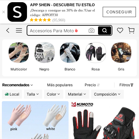
Guantes De Moto Hombre
APP SHEIN - DESCUBRE TU ESTILO
×
¡Descarga y consigue un 30% de dto.!Usar el
Guantes Para Moto
CONSEGUIR
código: APPOFF30
(95,960)
Guantes Para Moto Mujer
Accesorios Para Moto
Guantes Para Trabajo
Guantes De Moto Hombre
Guantes Para Moto
Multicolor
Negro
Blanco
Rosa
Gris
Recomendados
Más populares
Precio
Filtros
Local
Talla
Color
Material
Composición