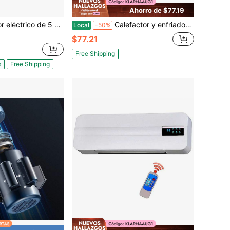
Ahorro de $77.19
aire, rotación en sentido horario/antihorario, diámetro del eje de 1.125 pulgadas, longitud del eje de 2.75 pulgadas, par de torsión de 20.7N.M, monofásico, refrigeración ODP, 230V, Bastidor 184T
Calefactor y enfriador 2 en 1 con control inalámbrico, control de pared, calefacción y enfriamiento, ventilador con pantalla digital
Local
-50%
$77.21
Free Shipping
s
Free Shipping