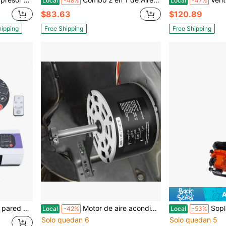
Local
-48%
Local
-47%
$83.63
$120.89
hipping
Free Shipping
Free Shipping
A
y viento cálido para baño y dormitorio
Motor de aire acondicionado para RV de 1/3 HP con condensador, CA 115 V, 3 A, 1675 RPM, repuesto para motor de ventilador de CA Coleman Mach para RV. Reemplaza Fasco D1092, 1468-306, 1468-3068, 1468-3069, 7184-0156, 7184-0432.
Soplador de hojas a gasolina, motor de 2 
Local
-42%
Local
-53%
Solo quedan 6
Solo quedan 5