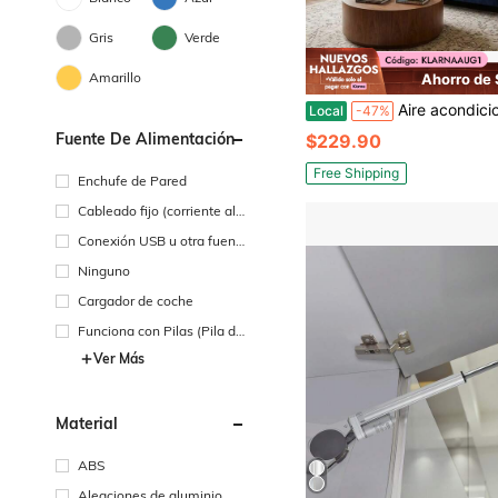
Gris
Verde
Amarillo
Ahorro de
Aire acondicionado de pared 2 en 1 de 1800W: Unidad de aire acondicionado portátil mini para calefacción y refrigeración, ca
Local
-47%
Fuente De Alimentación
$229.90
Free Shipping
Enchufe de Pared
Cableado fijo (corriente alt
erna)
Conexión USB u otra fuent
e de alimentación de CC
Ninguno
Cargador de coche
Funciona con Pilas (Pila de
Botón/Pila de Moneda)
Ver Más
Material
ABS
Aleaciones de aluminio