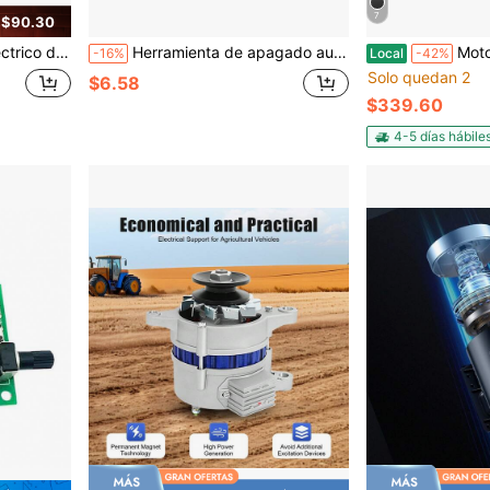
7
 $90.30
rizador para Dormitorio y Baño Versión en Inglés
Herramienta de apagado automático de luz, Asistente de apagado de luz, Herramienta de apagado de luz holgada, Herramienta de apagado de luz inalámbrica, Gadget de apagado de luz, Apagado de luz remoto, Instalación fácil, Interruptor de luz inalámbrico para muebles, No se requiere cableado, Se puede pegar en cualquier lugar, Ayudante de apagado de luz holgado
Motor eléctrico de 5 HP, 1725RPM Motor de compresor de 
-16%
Local
-42%
Solo quedan 2
$6.58
$339.60
4-5 días hábile