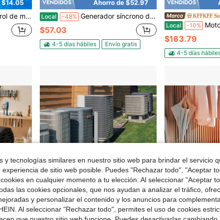
 $14.05
Ahorro de $52.97
ara motores de 2/4 fases (5V-12V DC)
Generador síncrono de imán permanente de 1200W, alternador de carga de baja velocidad de rotación de CC
KFFKFF St
Local
-48%
Motor eléctrico de 1.5HP 1725 rpm, CA 115
Local
-10%
$57.03
$163.79
4-5 días hábiles
Envío gratis
4-5 días hábile
 y tecnologías similares en nuestro sitio web para brindar el servicio qu
r experiencia de sitio web posible. Puedes "Rechazar todo", "Aceptar t
 cookies en cualquier momento a tu elección. Al seleccionar "Aceptar to
das las cookies opcionales, que nos ayudan a analizar el tráfico, ofre
4
ejoradas y personalizar el contenido y los anuncios para complementa
EIN. Al seleccionar "Rechazar todo", permites el uso de cookies estri
Ahorro de $50.07
acen que nuestro sitio web funcione. Puedes desactivarlas cambiando 