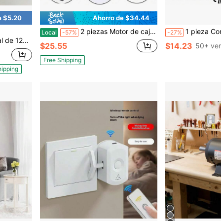
e $5.20
Ahorro de $34.44
2 piezas Motor de caja de engranajes DC12V 35000RPM RS550 para coches y motocicletas eléctricas de juguete para niños
1 pieza Controlador de carga solar MPPT 100A 60A 30A, regulador inteligente para 
Local
-57%
-27%
s/3000N 0.2"/s con soporte de montaje para uso en exteriores
$25.55
$14.23
50+ ve
Free Shipping
hipping