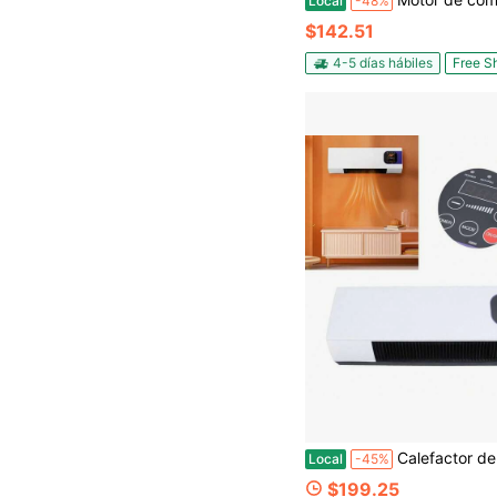
Local
-48%
$142.51
4-5 días hábiles
Free S
Calefactor de pared de doble uso altamente eficiente con viento natural 
Local
-45%
$199.25