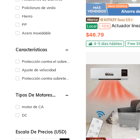
Policloruro de vinilo
Ahorro d
Hierro
KFFKFF Store US
PP
Actuador lineal de 12V, actuador lineal de 12 pulgadas IP65 resistente al agua, actuadores de movimiento de 675 libra
Local
-10%
Acero Inoxidable
$46.79
4-5 días hábiles
Free S
Características
Protección contra el sobrec
alentamiento
Ajuste de velocidad
Protección contra sobreten
sión
Tipos De Motores
Soportados
motor de CA
DC
Escala De Precios (USD)