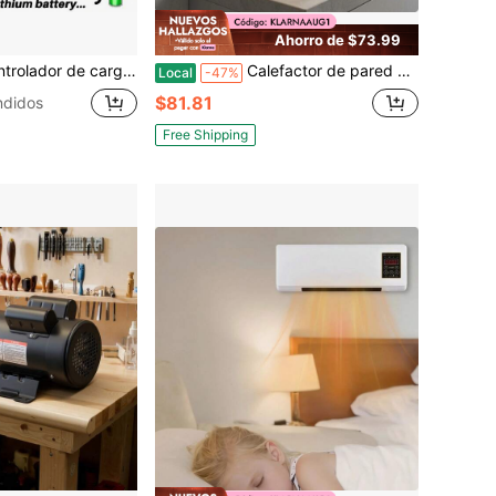
Ahorro de $73.99
panel solar de 12V/24V con pantalla LCD ajustable, puerto USB doble y configuración de temporizador de parámetros automáticos
Calefactor de pared digital con enchufe del Reino Unido, calefactor eléctrico de pared para calefacción del hogar, con impresión decorativa frontal, rectangular para baño, dormitorio
Local
-47%
$81.81
ndidos
Free Shipping