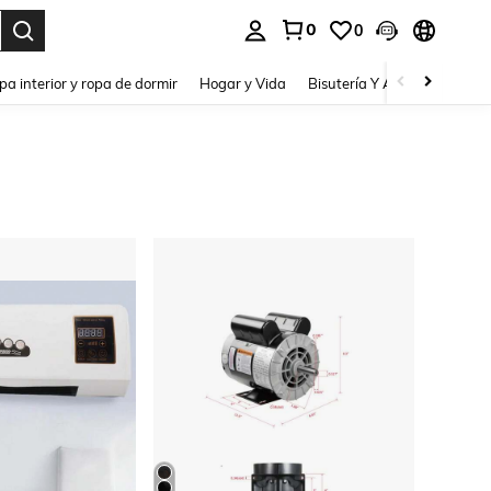
0
0
pa interior y ropa de dormir
Hogar y Vida
Bisutería Y Accesorios
Be