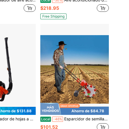
Local
-50%
$218.95
Free Shipping
horro de $131.88
Ahorro de $84.78
tiempos de alto rendimiento de 42.7cc, 7000rpm, 229.6ft/S de flujo de aire, diseño ergonómico de mochila, amortiguación de choque para comodidad
Esparcidor de semillas de alta eficiencia, con gran capacidad de 3,75 kg, diseño de cepillo de precisión, resistente a la corrosión y fácil de usar para una siembra talla grande rápida
Local
-46%
$101.52