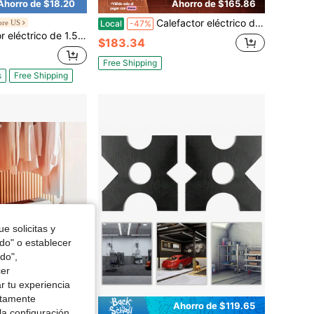
Ahorro de $18.20
Ahorro de $165.86
Calefactor eléctrico doméstico de pared con control remoto, calefactor de baño, máquina de ventilador de aire acondicionado y calefacción
ore US
Local
-47%
V/230V, carcasa 56C, motor para compresor de aire monofásico, eje de 5/8" con chaveta, rotación CW/CCW para maquinaria agrícola y equipos generales
$183.34
Free Shipping
s
Free Shipping
e solicitas y
odo" o establecer
do",
cer
r tu experiencia
ctamente
Ahorro de $119.65
la configuración