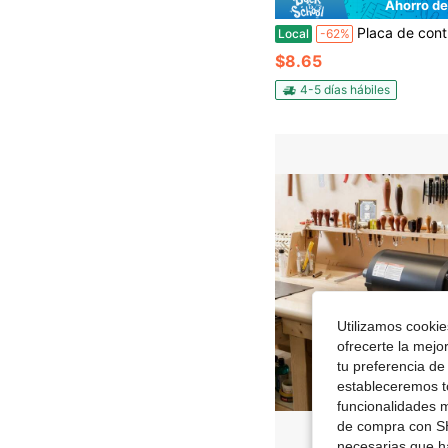
Ahorro de
Placa de control de motor paso a paso profesional de 5 hilos p
Local
-62%
$8.65
4-5 días hábiles
Utilizamos cookies
ofrecerte la mejo
tu preferencia de
estableceremos to
funcionalidades m
de compra con SH
necesarias que h