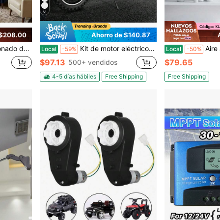
6
 $208.00
Ahorro de $140.87
lentador de habitación inteligente y silencioso con control remoto y
Kit de motor eléctrico de CC sin escobillas de 2000 W - Motor de 48 V y 4300 rpm con controlador de velocidad mejorado y kit de acelerador para karts, bicicletas eléctricas, motocicletas y scooters.
Aire acondicionado de pare
Local
-59%
Local
-50%
$97.13
$79.65
500+ vendidos
4-5 días hábiles
Free Shipping
Free Shipping