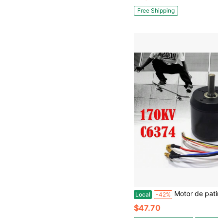
Free Shipping
Motor de patineta eléctrica RAINAUT C6374 de alta eficiencia sin escobillas y sin senso
Local
-42%
$47.70