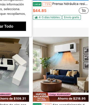
 Montado en la Pared de Bajo Ruido con Textura de PP Características Calentadores Pequeños Perfectos para Espacios Pequeños X7XA
Prensa hidráulica resistente con capacidad de 20 toneladas métricas y 32 toneladas métricas, con estructura de hierro resistente al desgaste
Local
-73%
 más información
es, selecciona
$44.85
 que recopilamos,
4-5 días hábiles
Envío gratis
ar Todo
horro de $109.31
Ahorro de $218.95
o con montaje en pared, temporizador de temperatura fácil, calefacción y refrigeración, ventilador calentador de espacio, control remoto para dormitorio
Aire acondicionado de pared 2 en 1 de 1800W: Unidad de aire acondicionado portátil mini para calefacción y refrigeración, calentador de habitación inteligente y silencioso con control remoto y