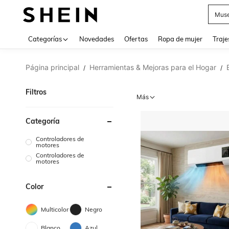
Muse
Categorías
Novedades
Ofertas
Ropa de mujer
Traje
Página principal
Herramientas & Mejoras para el Hogar
/
/
Filtros
Más
Categoría
Controladores de
motores
Controladores de
motores
Color
Multicolor
Negro
Blanco
Azul