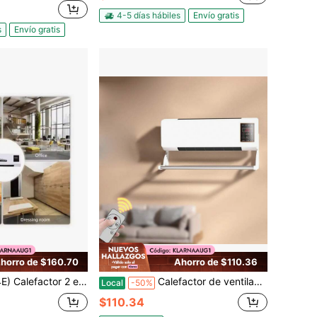
4-5 días hábiles
Envío gratis
s
Envío gratis
horro de $160.70
Ahorro de $110.36
or, viento fuerte, temporizador, pantalla digital, montado en la pared, calefactor de espacio para hogar, oficina, dormitorio Reino Unido
Calefactor de ventilador de 1800W con simulación de aire acondicionado, calentador eléctrico de aire caliente, soplador de aire cálido para hogar, oficina, dormitorio y baño
Local
-50%
$110.34