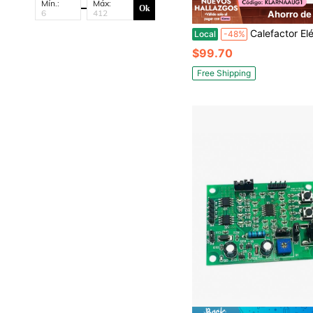
Mín.:
Máx:
Ok
Ahorro de
Calefactor Eléctrico de Pared de 1800W con Calefacción PTC, Control Remoto y Tempo
Local
-48%
$99.70
Free Shipping