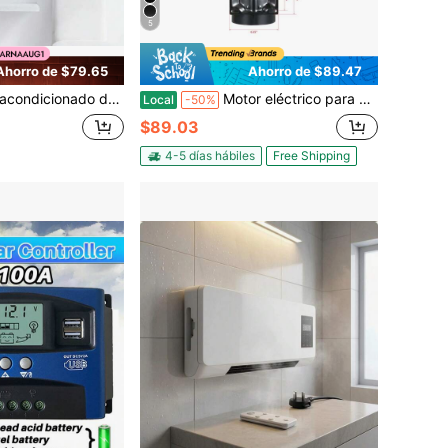
5
Ahorro de $79.65
Ahorro de $89.47
d con ventilador caliente, control remoto de 10m, calentador de aire de 1800W para dormitorio
Motor eléctrico para compresor de aire SPL de 2 HP, 115/230 V, 20/10 A, bastidor de 56, 3450 RPM, eje con chaveta de 5/8", longitud de eje de 1,88", monofásico, sentido antihorario (ajuste de fábrica: antihorario)
Local
-50%
$89.03
4-5 días hábiles
Free Shipping