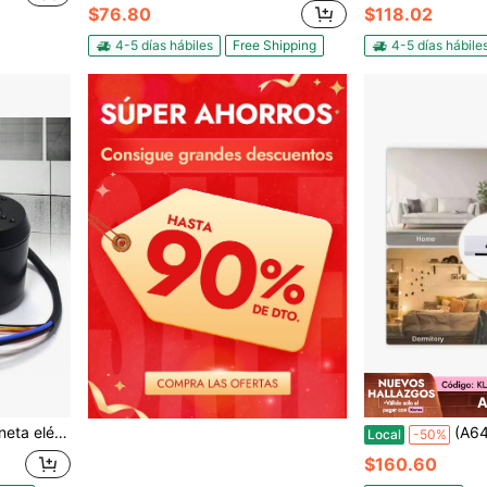
$76.80
$118.02
4-5 días hábiles
Free Shipping
4-5 días hábile
A
res para patineta eléctrica DIY de 2900 W y 170 KV
(A64E) Calefactor 2 en 1 con ventilad
Local
-50%
$160.60