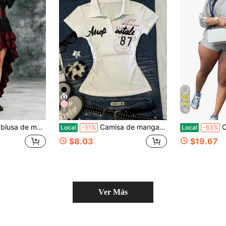
5
18
 con falda de volantes asimétrica, disfraz de pirata renacentista vintage de dos piezas
Camisa de manga corta con bordado de letras casual para mujer, verano
Conju
Local
-51%
Local
-63%
$8.03
$19.67
Ver Más