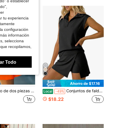
odo" o establecer
do",
cer
r tu experiencia
ctamente
la configuración
 más información
es, selecciona
 que recopilamos,
ar Todo
Ahorro de $17.16
o de cintura alta, estilo de oficina moderno, blazer oversize con solapa, ajuste para uso diario y desplazamientos, tela tejida lisa, multicolor
Conjuntos de falda de 2 piezas para mujer, sudadera sin mangas con media cremallera, faldas pantalón deportivas, conjuntos de tenis, chándales informales.
Local
-49%
$18.22