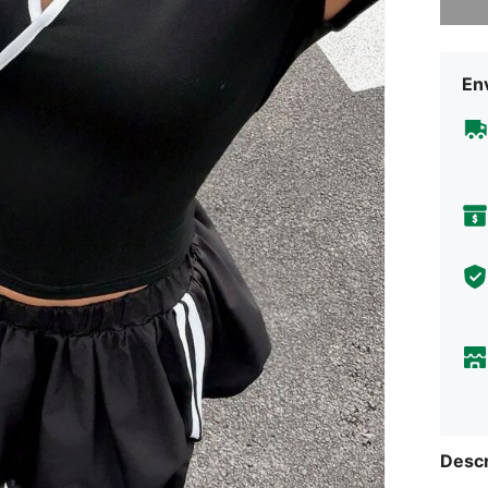
Env
Descr