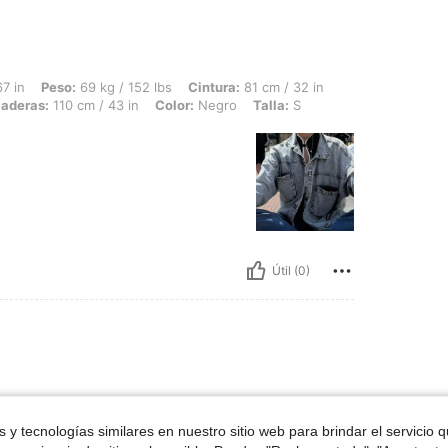
 69 kg / 152 lbs, Cintura: 81 cm / 32 in, Forma del cuerpo: Reloj de arena, Busto: 9
7 in
Peso:
69 kg / 152 lbs
Cintura:
81 cm / 32 in
aderas:
110 cm / 43 in
Color:
Negro
Talla:
S
Útil (0)
ron
 y tecnologías similares en nuestro sitio web para brindar el servicio qu