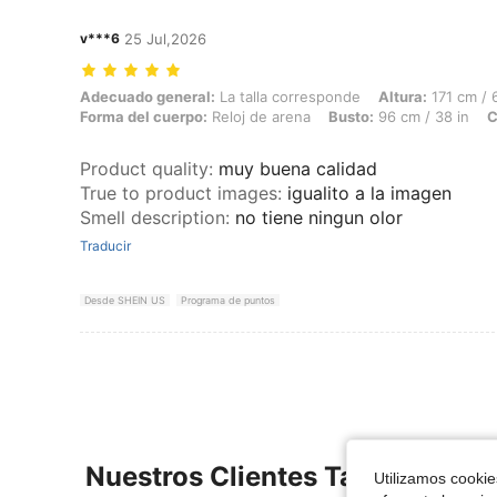
v***6
25 Jul,2026
Adecuado general: La talla corresponde, Altura: 171 cm / 67 in, Peso:
Adecuado general:
La talla corresponde
Altura:
171 cm / 6
Forma del cuerpo:
Reloj de arena
Busto:
96 cm / 38 in
C
Product quality
:
muy buena calidad
True to product images
:
igualito a la imagen
Smell description
:
no tiene ningun olor
Traducir
Desde SHEIN US
Programa de puntos
Nuestros Clientes También Vie
Utilizamos cookies