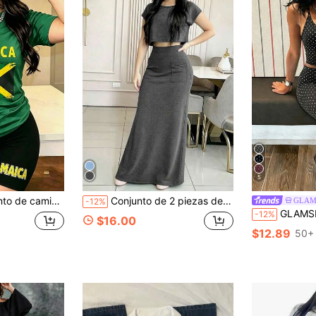
5
 de letras de EE. UU. para mujer, ideal para vacaciones, verano y como conjunto de dos piezas.
Conjunto de 2 piezas de top de manga corta con cuello redondo y falda con bolsillo de unicolor, elegante y casual para mujer, adecuado para fiestas, reuniones y uso diario
GLAM
-12%
GLAMSKIN Conjunto de 2 piezas de ropa de estar en casa para 
-12%
$16.00
$12.89
50+