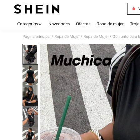
S
Use up 
Categorías
Novedades
Ofertas
Ropa de mujer
Traje
Página principal
Ropa de Mujer
Ropa de Mujer
Conjunto para 
/
/
/