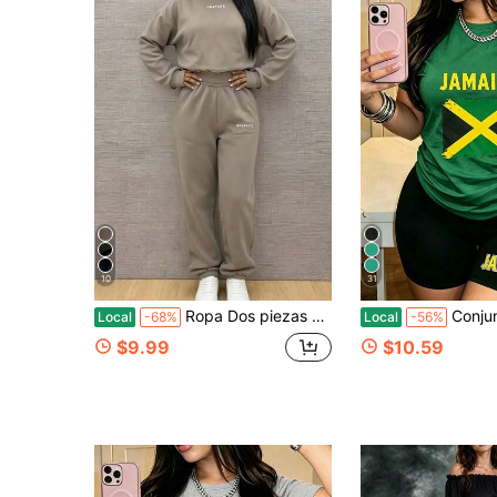
10
31
Ropa Dos piezas para Mujer
Conjunto de camiseta y shorts casuales con estampado
Local
-68%
Local
-56%
$9.99
$10.59