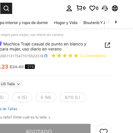
0
0
a. Press Enter to select.
pa interior y ropa de dormir
Hogar y Vida
Bisutería Y Accesorios
Be
negro para mujer, uso diario en verano
Muchica Traje casual de punto en blanco y
para mujer, uso diario en verano
z260113175471015522318
(1 Comentarios)
.23
$24.49
-21%
ICE AND AVAILABILITY
US Talla
S)
4 (S)
6 (M)
8/10 (L)
a de Tallas
u talla? Dime cuál es tu talla
imos, este producto está agotado.
AGOTADO