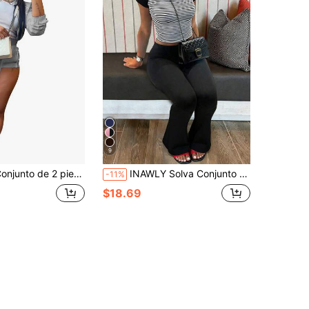
9
nto de 2 piezas/1 set de chaqueta a prueba de viento con shorts combinados
INAWLY Solva Conjunto de 2 piezas casual para uso diario con top de manga corta a rayas y bloques de color y pantalones largos para mujer
-11%
$18.69