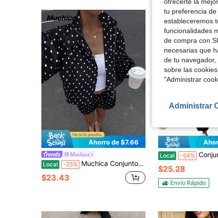
ofrecerte la mejo
tu preferencia de
estableceremos to
funcionalidades m
de compra con SH
necesarias que h
de tu navegador, 
sobre las cookies
"Administrar coo
Administrar 
6
Ahorro de $7.66
Ahor
Conjunto de dos piezas para mujer, top corto casual y 
Muchica
Local
-54%
Muchica Conjunto informal de 2 piezas de chaqueta con cremallera de manga larga y pantalones cortos con estampado de lunares en blanco y negro para mujeres, Y2K de vuelta al colegio de los años 2000, estilo grunge y punk
Local
-25%
$25.28
$23.43
Envío Rápido