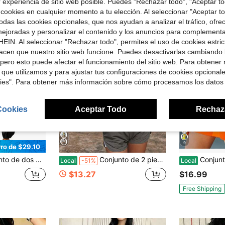
r experiencia de sitio web posible. Puedes "Rechazar todo", "Aceptar t
 cookies en cualquier momento a tu elección. Al seleccionar "Aceptar to
das las cookies opcionales, que nos ayudan a analizar el tráfico, ofre
ejoradas y personalizar el contenido y los anuncios para complementa
EIN. Al seleccionar "Rechazar todo", permites el uso de cookies estri
acen que nuestro sitio web funcione. Puedes desactivarlas cambiando 
pero esto puede afectar el funcionamiento del sitio web. Para obtener
 que utilizamos y para ajustar tus configuraciones de cookies opcional
kies". Para obtener más información sobre cómo procesamos los datos
Cookies
Aceptar Todo
Rechaz
9
ro de $29.10
pantalón jogger a juego con bolsillos, conjunto de ropa de estar en casa para primavera y verano
Conjunto de 2 piezas para mujer con top rompevientos de media cremallera con bloques de color & shorts con cordón, atuendo casual deportivo de athleisure
Conjunto de dos piezas para mujer con blazer corto y pantalón cort
Local
-51%
Local
$13.27
$16.99
Free Shipping