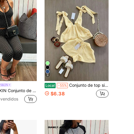
8
Conjunto de top sin mangas con diseño elegante de lazo y shorts. Conjunto elegante de camisola y shorts para ir al trabajo y al fin de semana. Conjunto de dos piezas para verano
SKIN
Local
-55%
mujer, verano/otoño, con lunares básicos, tirantes finos, top camisola ajustado + leggings de largo capri, estilo elegante de calle
$6.38
 vendidos