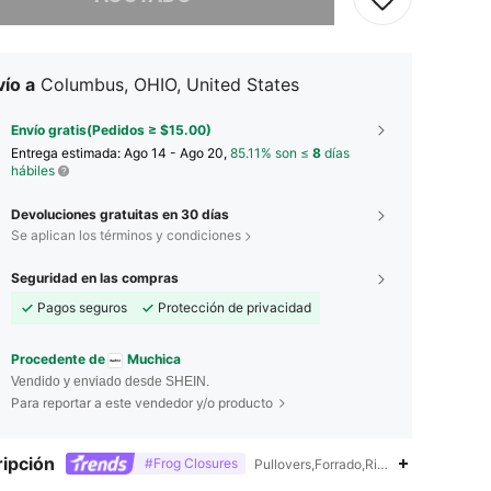
ío a
Columbus, OHIO, United States
Envío gratis(Pedidos ≥ $15.00)
Entrega estimada:
Ago 14 - Ago 20,
85.11% son ≤
8
días
hábiles
Devoluciones gratuitas en 30 días
Se aplican los términos y condiciones
Seguridad en las compras
Pagos seguros
Protección de privacidad
Procedente de
Muchica
Vendido y enviado desde SHEIN.
Para reportar a este vendedor y/o producto
ipción
#Frog Closures
Pullovers,Forrado,Ribete en contraste