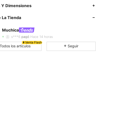
4.74
4.2K
338K
s Y Dimensiones
 La Tienda
4.74
4.2K
338K
Muchica
4.74
4.2K
338K
s***6
pagó
Hace 14 horas
Venta Flash
Todos los artículos
Seguir
4.74
4.2K
338K
4.74
4.2K
338K
4.74
4.2K
338K
4.74
4.2K
338K
4.74
4.2K
338K