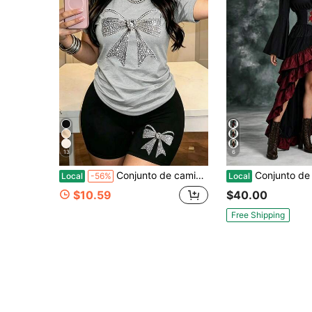
13
6
Conjunto de camiseta y shorts casuales con estampado de letras de EE. UU. para mujer, ideal para vacaciones, verano y como conjunto de dos piezas.
Conjunto de blusa de manga larga acampanada con hombros descubiertos & cinturón de corsé bordado
Local
-56%
Local
$10.59
$40.00
Free Shipping