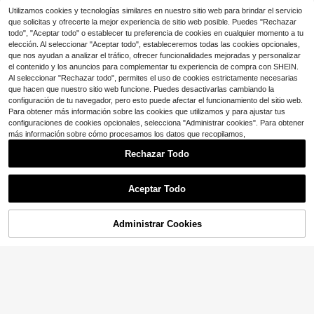
de perforación de agujeros para cor
7.6k+ vendidos
¡Casi agotado!
¡Casi agotado!
reas, perforadora de ojales, máquin
Utilizamos cookies y tecnologías similares en nuestro sitio web para brindar el servicio
#1 Más vendidos
en Puñetazos
3
a de perforación de etiquetas, perfo
$
.50
-8%
que solicitas y ofrecerte la mejor experiencia de sitio web posible. Puedes "Rechazar
¡Casi agotado!
radora de correas, útil para volver al
todo", "Aceptar todo" o establecer tu preferencia de cookies en cualquier momento a tu
colegio
elección. Al seleccionar "Aceptar todo", estableceremos todas las cookies opcionales,
que nos ayudan a analizar el tráfico, ofrecer funcionalidades mejoradas y personalizar
el contenido y los anuncios para complementar tu experiencia de compra con SHEIN.
Al seleccionar "Rechazar todo", permites el uso de cookies estrictamente necesarias
que hacen que nuestro sitio web funcione. Puedes desactivarlas cambiando la
configuración de tu navegador, pero esto puede afectar el funcionamiento del sitio web.
Para obtener más información sobre las cookies que utilizamos y para ajustar tus
configuraciones de cookies opcionales, selecciona "Administrar cookies". Para obtener
más información sobre cómo procesamos los datos que recopilamos,
Rechazar Todo
Aceptar Todo
Administrar Cookies
¡27% DE DESCUENTO!
AÑADIR A LA BOLSA