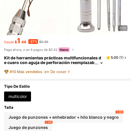
1/13
1
-27%
$
.68
$2.30
Desde
Paga ahora, o en 4 pagos de $0.42
Kit de herramientas prácticas multifuncionales d
5.00
(
1
)
e cuero con aguja de perforación reemplazab
le para manualidades de cuero - Aguja de ace
#
10
Más vendidos
en De coser
ro multifuncional DIY con cabeza de zapato reem
plazable y artesanía de cuero, para accesorios de
costura DIY. Herramienta esencial para reparació
n de calzado y costura para el hogar. Suministros
Tipo De Estilo
de artesanía y costura. Conveniente y práctico.
multicolor
Talla
3 left
Juego de punzones + enhebrador + hilo blanco y negro
3 left
Juego de punzones