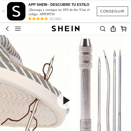
APP SHEIN - DESCUBRE TU ESTILO
×
¡Descarga y consigue un 30% de dto.!Usar el
CONSEGUIR
código: APPOFF30
(95,960)