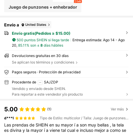
3 left
Juego de punzones + enhebrador
Envío a
United States
Envío gratis(Pedidos ≥ $15.00)
500 puntos SHEIN si llega tarde
Entrega estimada:
Ago 14 - Ago
20,
85.11% son ≤
8
días hábiles
Devoluciones gratuitas en 30 días
Se aplican los términos y condiciones
Pagos seguros · Protección de privacidad
Procedente de
SAJZDP
Vendido y enviado desde SHEIN.
Para reportar a este vendedor y/o producto
5.00
(1)
Ver más
d***l
Tipo de Estilo: multicolor / Talla: Juego de punzones + enhebrador
Las
prendas
de
SHEIN
en
su
mayor
í
a
son
muy
bellas
,
la
tela
es
divina
y
la
mayor
í
a
viene
tal
cual
e
incluso
mejor
a
como
se