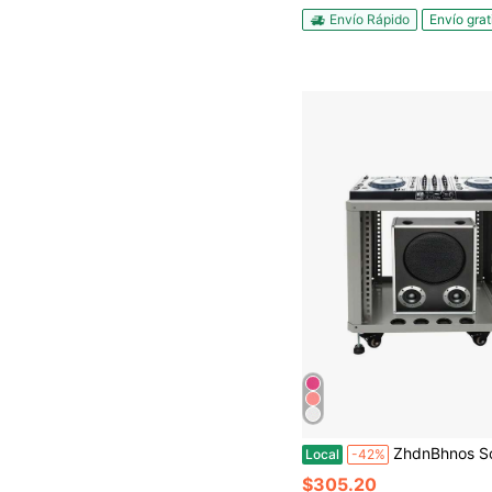
Envío Rápido
Envío grat
ZhdnBhnos Soporte ajustable para mezclador de DJ, estante de montaje, estuche para mezclador, carrito de
Local
-42%
$305.20