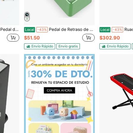
 Overdrive Fuzz Chorus Delay Afinador de ruido Mini
Pedal de Retraso de Onda Donner para Guitarra Eléctrica, Retraso Digital & Analógico Cálido 2 Modos Pedal de Efecto de Guitarra para Pedaleras True Bypass
Rua
Local
-43%
Local
-43%
$51.50
$302.90
Envío Rápido
Envío gratis
Envío Rápido