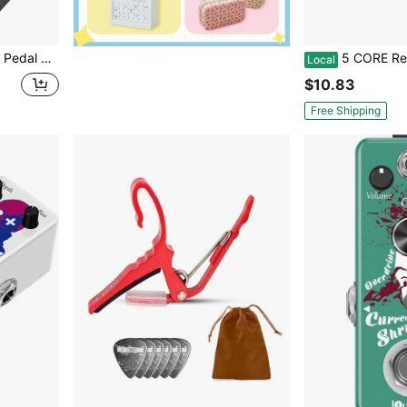
ara Kit de Múltiples Guitarras Eléctricas (Ultimate Drive)
5 CORE Reposapiés para guitarra de 5 
Local
$10.83
Free Shipping