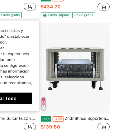
$434.70
Envío gratis
Envío Rápido
Envío gratis
e solicitas y
odo" o establecer
do",
cer
r tu experiencia
ctamente
la configuración
 más información
es, selecciona
 que recopilamos,
ar Todo
Estilo Tradicional Rico, Pedal de Efectos Clásico de Aleación de Aluminio
ZhdnBhnos Soporte ajustable para mezclador de DJ, estante de montaje, estuche para mezclador, carrito de equipo de estudio, carrito de escenario para amplificador de DJ con ruedas (U)
Local
-45%
$139.80