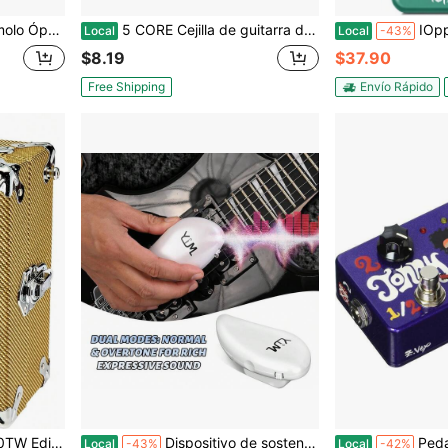
Gran Rango de Velocidad & Profundidad para Efectos de Pulsación Vintage
5 CORE Cejilla de guitarra de 5 núcleos de cambio rápido para guitarra acústica, eléctrica, banjo, mandolina o ukelele
IOppWin Greenizer Dist Pedal de D
Local
Local
-43%
$8.19
$37.90
Free Shipping
Envío Rápido
vestimiento de Tweed
Dispositivo de sostenimiento de guitarra de mano, sostenedor magnético inalámbrico de cuerdas para guitarristas eléctricos
Pedal de
Local
-43%
Local
-42%