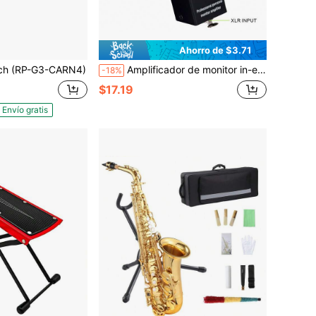
Ahorro de $3.71
ch (RP-G3-CARN4)
Amplificador de monitor in-ear portátil P2, amplificador de auriculares con entrada XLR y TRS, salida de 3.5 mm, amplificador de auriculares con interruptor estéreo/mono para teclistas, bateristas y guitarristas
-18%
$17.19
Envío gratis