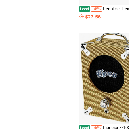
Pedal de Trémolo Óptico Compacto para Guitarra - IOppWin Trelicopter con Control de Color de Bias, True Bypass, Carcasa de Metal - 
Local
-45%
$22.56
Pignose 7-100TW Edición Especial Re
Local
-46%