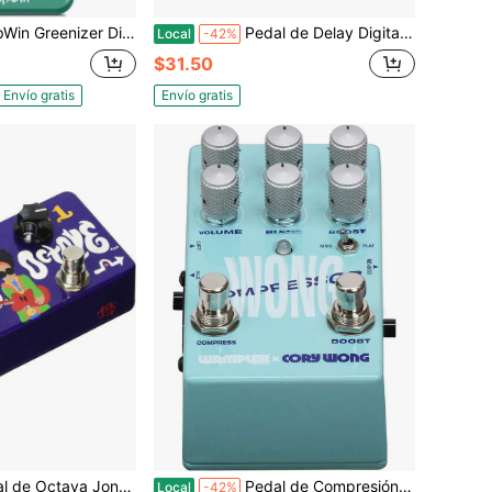
istorsión Estilo Tubo - Modo Dual (Normal/Boost) Efectos de Guitarra Hiperrealistas con True Bypass, Carcasa de Metal, Compacto
Pedal de Delay Digital JOYO, con Sonido Analógico y Circuito de Filtro Especial, 25-600ms para Guitarra Eléctrica & Bajo, True Bypass (JF-08)
Local
-42%
$31.50
Envío gratis
Envío gratis
 Octava Jonny de ZVex Effects
Pedal de Compresión y Boost Wampler Cory Wong
Local
-42%