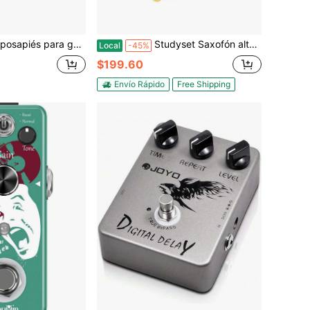
núcleos, altura ajustable, plegable, reposapiés clásico
Studyset Saxofón alto Eb AS-100, saxofón alto de laca dorada con juego completo que incluye paño de limpieza, guantes, cepillo, boquilla, correa, soporte, estuche de tubo, saxofón para principiantes
Local
-45%
$199.60
Envío Rápido
Free Shipping