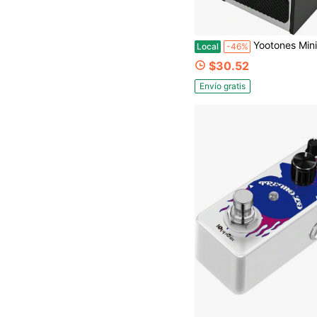
Yootones Mini Pedal de Efectos de Guitarra Eléctrica Carcasa de Metal Alimentado por Adaptador DC 9V True Bypass P
Local
-46%
$30.52
Envío gratis