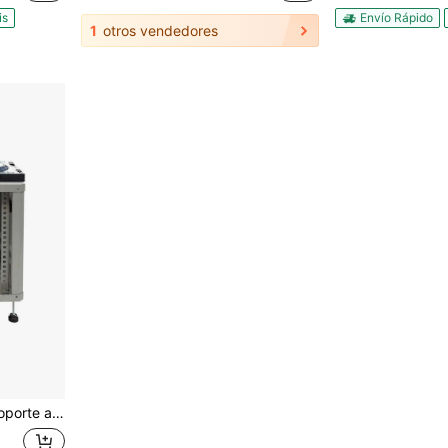
is
Envío Rápido
1
otros vendedores
 equipo de estudio, carrito con ruedas para amplificador y DJ