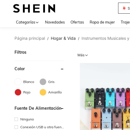
Muse
Categorías
Novedades
Ofertas
Ropa de mujer
Traje
Página principal
Hogar & Vida
Instrumentos Musicales y
/
/
Filtros
Más
Color
Blanco
Gris
Rojo
Amarillo
Fuente De Alimentación
Ninguno
Conexión USB u otra fuent