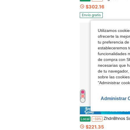
$302.16
Envío gratis
Utilizamos cookies
ofrecerte la mejo
tu preferencia de
estableceremos to
funcionalidades m
de compra con SH
necesarias que h
de tu navegador, 
sobre las cookies
"Administrar coo
Administrar 
Ahorro de
ZhdnBhnos Soporte ajustable para mezclador de DJ, estante de montaje, estuche para mezclador, carrito de equipo de 
Local
-59%
$221.35