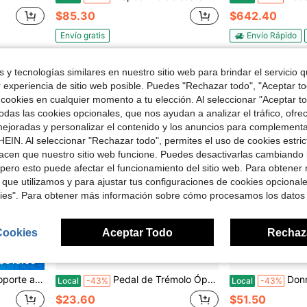
$85.30
$642.40
Envío gratis
Envío Rápido
 y tecnologías similares en nuestro sitio web para brindar el servicio qu
r experiencia de sitio web posible. Puedes "Rechazar todo", "Aceptar t
 cookies en cualquier momento a tu elección. Al seleccionar "Aceptar to
das las cookies opcionales, que nos ayudan a analizar el tráfico, ofre
ejoradas y personalizar el contenido y los anuncios para complementa
EIN. Al seleccionar "Rechazar todo", permites el uso de cookies estri
acen que nuestro sitio web funcione. Puedes desactivarlas cambiando 
pero esto puede afectar el funcionamiento del sitio web. Para obtener
 que utilizamos y para ajustar tus configuraciones de cookies opcional
kies". Para obtener más información sobre cómo procesamos los datos
Cookies
Aceptar Todo
Rechaz
 $318.65
estudio, carrito rodante para amplificador de escenario de DJ (U)
Pedal de Trémolo Óptico Compacto para Guitarra - IOppWin Trelicopter con Control de Color de Sesgo, Bypass Verdadero, Carcasa de Metal - Rango Enorme de Velocidad & Profundidad Para
Donner Guitar Fuzz 
Local
-43%
Local
-43%
$23.60
$51.50