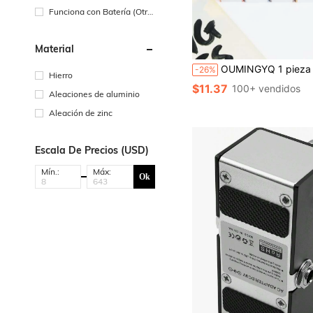
e de alimentación de CC
Funciona con Batería (Otra
s Baterías)
Material
OUMINGYQ 1 pieza Pedal de efecto de guitarra eléctrica, Pedal de efecto de guitarra eléctrica individual, Ecualizador Distorsión
-26%
Hierro
$11.37
100+ vendidos
Aleaciones de aluminio
Aleación de zinc
Escala De Precios (USD)
Mín.:
Máx:
Ok