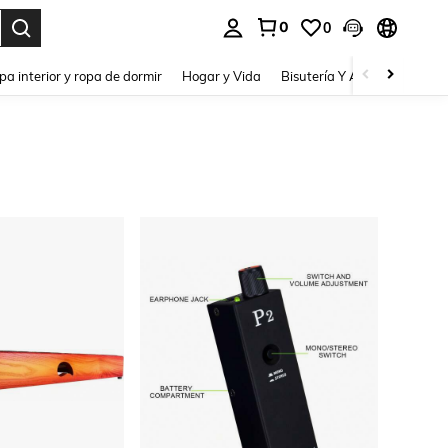
0
0
pa interior y ropa de dormir
Hogar y Vida
Bisutería Y Accesorios
Be