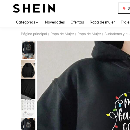
S
Use up 
Categorías
Novedades
Ofertas
Ropa de mujer
Traje
Página principal
Ropa de Mujer
Ropa de Mujer
Sudaderas y su
/
/
/