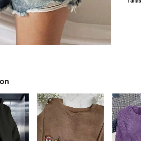
Talla
ron