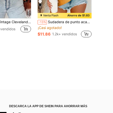
11
Venta Flash
Ahorro de $1.83
leveland Football SweatSweatshirt, Fan Gift Idea, Retro Football Team Apparel, Football Lover Gift, Vintage Sports SweatSweatshirt (2)
Sudadera de punto acanalado de manga larga con cuello redondo para mujer, top de poliéster de longitud regular amarillo casual
-13%
¡Casi agotado!
 vendidos
$11.86
1.2k+ vendidos
DESCARCA LA APP DE SHEIN PARA AHORRAR MÁS