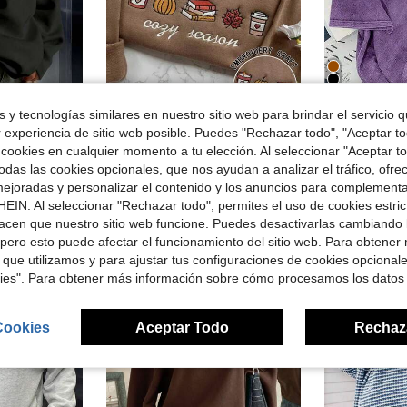
6
Ahorro de $16.0
rro de $4.61
Venta Flash
 y tecnologías similares en nuestro sitio web para brindar el servicio qu
3
r experiencia de sitio web posible. Puedes "Rechazar todo", "Aceptar t
Sudadera casual con bordado de calabaza, ropa cómoda de otoño/invierno para mujer, adecuada para Navidad, Año Nuevo, Acción de Gracias
Camiseta vintage 
Local
-79%
Local
-38%
 de unicolor negro para mujer, casual
 cookies en cualquier momento a tu elección. Al seleccionar "Aceptar to
¡Casi agotado!
(
das las cookies opcionales, que nos ayudan a analizar el tráfico, ofre
ndidos
$4.26
$1.28
600+ vendidos
800+ 
ejoradas y personalizar el contenido y los anuncios para complementa
Free Shipping
EIN. Al seleccionar "Rechazar todo", permites el uso de cookies estri
acen que nuestro sitio web funcione. Puedes desactivarlas cambiando 
pero esto puede afectar el funcionamiento del sitio web. Para obtener
 que utilizamos y para ajustar tus configuraciones de cookies opcional
kies". Para obtener más información sobre cómo procesamos los datos
Cookies
Aceptar Todo
Rechaz