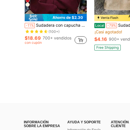
9
Ahorro de $2.30
Venta Flash
¡Casi agotado!
Sudadera con capucha de unicolor, sudadera con capucha linda de mujer estilo Y2K, ropa de otoño para mujeres de vuelta a la escuela, sudadera con capucha de manga larga con hombros caídos casual
Sudadera de cuello redondo de manga larga de
-11%
Local
-79%
(100+)
¡Casi agotado!
¡Casi agotado!
¡Casi agotado!
(100+)
(100+)
$18.69
700+ vendidos
$4.16
900+ vend
¡Casi agotado!
con cupón
(100+)
Free Shipping
INFORMACIÓN
AYUDA Y SOPORTE
ATENCIÓN
SOBRE LA EMPRESA
CLIENTE