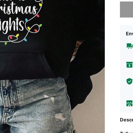
Lo sent
Env
Descr