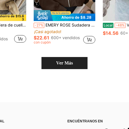
5
Ahorro de $15.6
Ahorro de $8.28
3
 pana con bordado gráfico minimalista para mujer, otoño/invierno, regalo para amigos
EMERY ROSE Sudadera con capucha de estilo casual y elegante con manga larga, cuello a cuadros, cremallera y estampado de letras para mujeres
Vintage C
-27%
Local
-48%
¡Casi agotado!
$14.56
60+
$22.61
600+ vendidos
idos
con cupón
Ver Más
 AL
ENCUÉNTRANOS EN