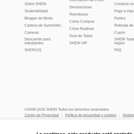
Información de Envío
Sobre SHEIN
Contacta co
Devoluciones
Sostenibilidad
Pago e imp
Reembolso
Blogger de Moda
Puntos
Cómo Comprar
Cadena de Suministro
Retirada de
Cómo Rastrear
Carreras
Cupón
Guía de Tallas
Descuento para
SHEIN Tarje
estudiantes
SHEIN VIP
regalo
SHEIN101
FAQ
©2009-2026 SHEIN Todos los derechos reservados
Centro de Privacidad
Política de privacidad y cookies
Gestio
No vendan ni compartan mi información personal
Términos y co
Reglas de IP de Marketplace
Aviso de copyright
Impresión