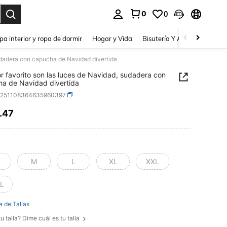
0
0
a. Press Enter to select.
pa interior y ropa de dormir
Hogar y Vida
Bisutería Y Accesorios
Be
sudadera con capucha de Navidad divertida
or favorito son las luces de Navidad, sudadera con
a de Navidad divertida
z251108364635960397
.47
ICE AND AVAILABILITY
M
L
XL
XXL
L
a de Tallas
u talla? Dime cuál es tu talla