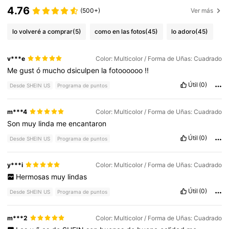
4.76
(500+)
Ver más
lo volveré a comprar
(5)
como en las fotos
(45)
lo adoro
(45)
v***e
Color: Multicolor / Forma de Uñas: Cuadrado
Me
gust
ó
mucho
dsiculpen
la
fotoooooo
!!
Útil
(0)
Desde SHEIN US
Programa de puntos
m***4
Color: Multicolor / Forma de Uñas: Cuadrado
Son
muy
linda
me
encantaron
Útil
(0)
Desde SHEIN US
Programa de puntos
y***i
Color: Multicolor / Forma de Uñas: Cuadrado
Hermosas
muy
lindas
Útil
(0)
Desde SHEIN US
Programa de puntos
m***2
Color: Multicolor / Forma de Uñas: Cuadrado