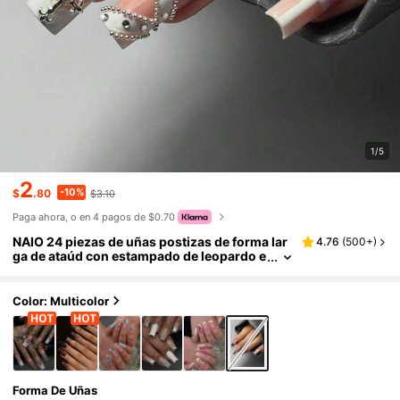
1/5
2
-10%
$
.80
$3.10
Paga ahora, o en 4 pagos de $0.70
NAIO 24 piezas de uñas postizas de forma lar
4.76
(
500+
)
ga de ataúd con estampado de leopardo e
stilo francés, uñas acrílicas falsas nude n
egro & blanco con textura de piel de serpient
e, decoración de flores 3D y cuentas doradas,
Color: Multicolor
con kit de herramientas, adecuadas para mani
cura diaria y de fiesta para mujeres & niñas
Forma De Uñas