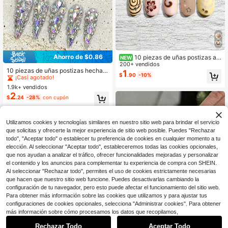
Ahorro de $0.86
10 piezas de uñas postizas ad
NEW
#1 Más vendidos
en Diamante de imitación Uñas a presión
hesivas estilo Y2K con diseño 3D d
200+ vendidos
¡Casi agotado!
10 piezas de uñas postizas hechas
e mono, patrón espiral, color rosa y
1
$
.90
-10%
a mano con cristales brillantes total
#1 Más vendidos
#1 Más vendidos
en Diamante de imitación Uñas a presión
en Diamante de imitación Uñas a presión
amarillo en contraste, flores y estrel
mente cubiertos, puntas de uñas alt
las, acrílicas, forma almendrada me
1.9k+ vendidos
¡Casi agotado!
¡Casi agotado!
as de lujo, adecuadas para fiestas,
diana, adecuadas para niñas y muje
2
#1 Más vendidos
en Diamante de imitación Uñas a presión
$
.24
-28%
con cupón
bodas, uso diario, suministros de ma
res, para uso diario, citas y fiestas
¡Casi agotado!
nualidades de arte de uñas caseras
Utilizamos cookies y tecnologías similares en nuestro sitio web para brindar el servicio
que solicitas y ofrecerte la mejor experiencia de sitio web posible. Puedes "Rechazar
todo", "Aceptar todo" o establecer tu preferencia de cookies en cualquier momento a tu
elección. Al seleccionar "Aceptar todo", estableceremos todas las cookies opcionales,
que nos ayudan a analizar el tráfico, ofrecer funcionalidades mejoradas y personalizar
Mostrar artículos similares con stock
Ver todo
el contenido y los anuncios para complementar tu experiencia de compra con SHEIN.
Al seleccionar "Rechazar todo", permites el uso de cookies estrictamente necesarias
que hacen que nuestro sitio web funcione. Puedes desactivarlas cambiando la
configuración de tu navegador, pero esto puede afectar el funcionamiento del sitio web.
Para obtener más información sobre las cookies que utilizamos y para ajustar tus
configuraciones de cookies opcionales, selecciona "Administrar cookies". Para obtener
más información sobre cómo procesamos los datos que recopilamos,
Rechazar Todo
Aceptar Todo
Lo sentimos, este producto está agotado.