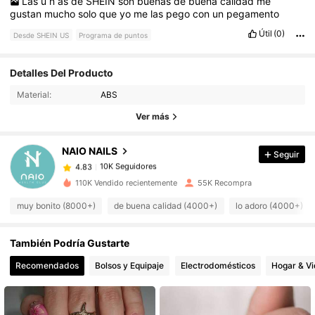
Las
u
ñ
as
de
SHEIN
son
buenas
de
buena
calidad
me
gustan
mucho
solo
que
yo
me
las
pego
con
un
pegamento
Útil
(0)
Desde SHEIN US
Programa de puntos
Detalles Del Producto
10K Seguidores
4.83
Material:
ABS
Ver más
10K Seguidores
4.83
NAIO NAILS
Seguir
10K Seguidores
4.83
110K Vendido recientemente
55K Recompra
muy bonito (8000+)
de buena calidad (4000+)
lo adoro (4000+)
10K Seguidores
4.83
También Podría Gustarte
10K Seguidores
4.83
Recomendados
Bolsos y Equipaje
Electrodomésticos
Hogar & V
10K Seguidores
4.83