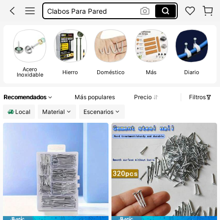
Ponche Frio Para Moto
Clavos Para Madera
Ponches Para Auto
Clavos Para Pared
Acero
Hierro
Doméstico
Más
Diario
Inoxidable
Recomendados
Más populares
Precio
Filtros
Local
Material
Escenarios