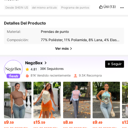
Útil
(13)
Desde SHEIN US
del mismo artículo
Programa de puntos
Detalles Del Producto
38K Seguidores
4.81
Material:
Prendas de punto
Composición:
77% Poliéster, 11% Poliamida, 8% Lana, 4% Elastano
38K Seguidores
4.81
Ver más
NegzBox
Seguir
38K Seguidores
4.81
a***4
pagó
Hace 1 día
81K Vendido recientemente
9.5K Recompra
38K Seguidores
4.81
38K Seguidores
4.81
38K Seguidores
4.81
9
15
8
9
1
$
.59
$
.59
$
.89
$
.49
$