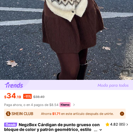
1/6
34
-11%
$
.19
$38.49
Paga ahora, o en 4 pagos de $8.54
Ahorra
$1.71
en este artículo después de unirte.
NegzBox Cárdigan de punto grueso con
4.82
(
85
)
bloque de color y patrón geométrico, estilo