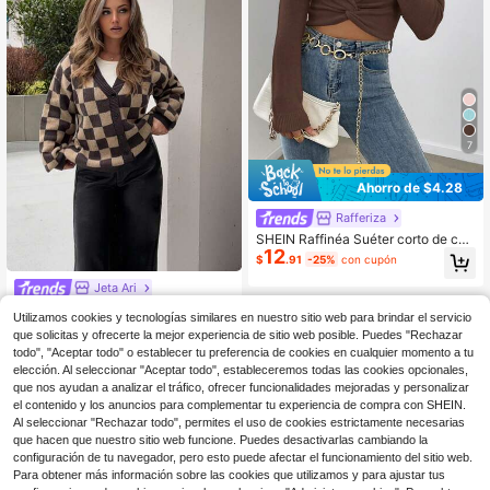
s, compras de fin de semana, visita
a la cafetería, salida al aire libre, cit
a, oficina
7
Ahorro de $4.28
Rafferiza
SHEIN Raffinéa Suéter corto de cue
12
llo redondo de unicolor con diseño
$
.91
-25%
con cupón
de cintura retorcida para mujer, oto
ño/invierno
Jeta Ari
Jeta Ari Cárdigan de punto con esta
Utilizamos cookies y tecnologías similares en nuestro sitio web para brindar el servicio
23
mpado de tablero de ajedrez para m
$
.29
-11%
que solicitas y ofrecerte la mejor experiencia de sitio web posible. Puedes "Rechazar
ujer, tops de manga larga, ropa de o
todo", "Aceptar todo" o establecer tu preferencia de cookies en cualquier momento a tu
toño a cuadros
elección. Al seleccionar "Aceptar todo", estableceremos todas las cookies opcionales,
que nos ayudan a analizar el tráfico, ofrecer funcionalidades mejoradas y personalizar
el contenido y los anuncios para complementar tu experiencia de compra con SHEIN.
Al seleccionar "Rechazar todo", permites el uso de cookies estrictamente necesarias
que hacen que nuestro sitio web funcione. Puedes desactivarlas cambiando la
configuración de tu navegador, pero esto puede afectar el funcionamiento del sitio web.
Para obtener más información sobre las cookies que utilizamos y para ajustar tus