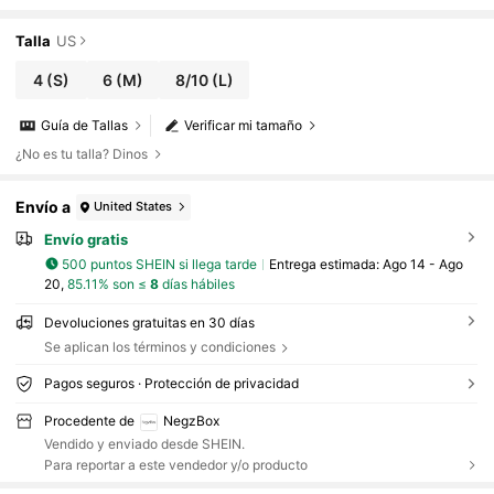
casual y suelto, adecuado para el otoño y el i
nvierno, oficina, Año Nuevo y Navidad
Talla
US
4
(S)
6
(M)
8/10
(L)
Guía de Tallas
Verificar mi tamaño
¿No es tu talla? Dinos
Envío a
United States
Envío gratis
500 puntos SHEIN si llega tarde
Entrega estimada:
Ago 14 - Ago
20,
85.11% son ≤
8
días hábiles
Devoluciones gratuitas en 30 días
Se aplican los términos y condiciones
Pagos seguros · Protección de privacidad
Procedente de
NegzBox
Vendido y enviado desde SHEIN.
Para reportar a este vendedor y/o producto