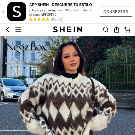
APP SHEIN - DESCUBRE TU ESTILO
×
¡Descarga y consigue un 30% de dto.!Usar el
CONSEGUIR
código: APPOFF30
(95,960)