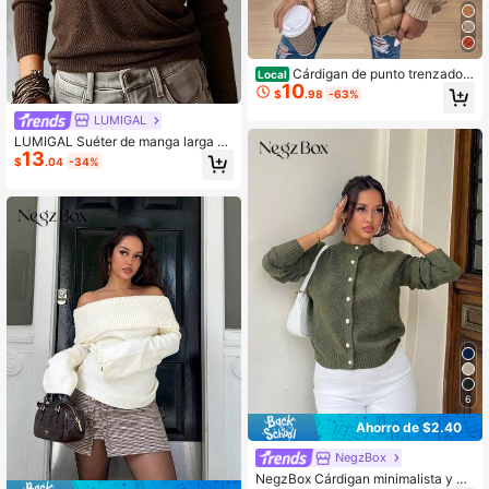
Cárdigan de punto trenzado c
Local
10
on apertura frontal para mujer, abrig
$
.98
-63%
o suéter de manga farol extragrand
e, cárdigan, ropa de otoño, tops de
LUMIGAL
manga larga, tops de otoño
LUMIGAL Suéter de manga larga de
13
unicolor con escote en V profundo,
$
.04
-34%
casual y versátil para uso diario par
a mujeres
6
Ahorro de $2.40
NegzBox
NegzBox Cárdigan minimalista y ve